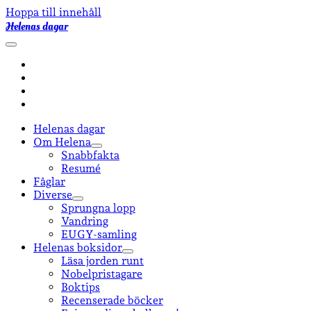
Hoppa till innehåll
Helenas dagar
öppna
primär
facebook
meny
instagram
email-
form
goodreads
Helenas dagar
Om Helena
öppna
Snabbfakta
undermeny
Resumé
Fåglar
Diverse
öppna
Sprungna lopp
undermeny
Vandring
EUGY-samling
Helenas boksidor
öppna
Läsa jorden runt
undermeny
Nobelpristagare
Boktips
Recenserade böcker