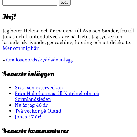
Sök
Hej!
Jag heter Helena och är mamma till Ava och Sander, fru till
Jonas och frontendutvecklare på Tieto. Jag tycker om
läsande, skrivande, geocaching, löpning och att dricka te.
Mer om mig här.
»
Om lösenordsskyddade inlägg
Senaste inläggen
Sista semesterveckan
Från Hälleforsnäs till Katrineholm på
Sörmlandsleden
Nu är jag 46 år
Två veckor på Öland
Jonas 47 år!
Senaste kommentarer