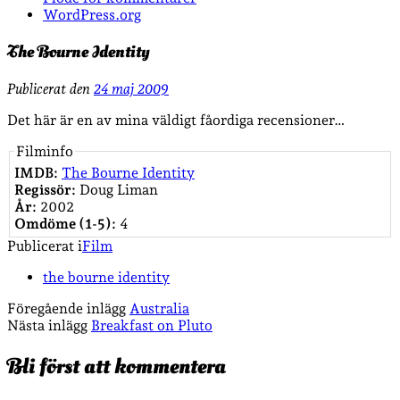
WordPress.org
The Bourne Identity
Publicerat den
24 maj 2009
Det här är en av mina väldigt fåordiga recensioner…
Filminfo
IMDB:
The Bourne Identity
Regissör:
Doug Liman
År:
2002
Omdöme (1-5):
4
Publicerat i
Film
the bourne identity
Föregående inlägg
Australia
Nästa inlägg
Breakfast on Pluto
Bli först att kommentera