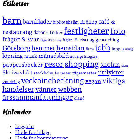
Etiketter
barn
café &
barnkläder
Bröllop
bibliotekslån
festligheter
foto
restaurang
dator
e-böcker
frågor & svar
födelsedag
geocaching
fåglar
fågelskådning
jobb
Göteborg
hemmet
hemsidan
lopp
ikea
läsning
löpning
månadsbild
musik
nobelpristagare
shopping
resor
skolan
pappersböcker
skor
utflykter
Skriva
släkt
te
stockholm
tågsemester
teater
veckoincheckning
viktiga
vegan
vandring
händelser
vänner
webben
årssammanfattningar
öland
Kalender
Logga in
Flöde för inlägg
Flöde för kommentarer