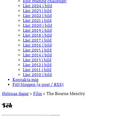
Epic reading challenge!
Läst 2024 i bild
Läst 2023 i bild
Läst 2022 i bild
Läst 2021 i bild
Läst 2020 i bild
Läst 2019 i bild
Läst 2018 i bild
Läst 2017 i bild
Läst 2016 i bild
Läst 2015 i bild
Läst 2014 i bild
Läst 2013 i bild
Läst 2012 i bild
Läst 2011 i bild
Läst 2010 i bild
Kontakta mig
Följ bloggen (e-post / RSS)
Sidopanel
Helenas dagar
>
Film
>
The Bourne Identity
Sök