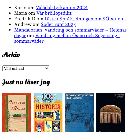
Karin
om
Vålådalsfyrkanten 2024
Maria
om
Vår bröllopsdikt
Fredrik D
om
Läste i Språktidningen om SÖ-stilen…
Andrew
om
Söder runt 2023
Mandalorian, vandring och sommarväder – Helenas
dagar
om
Vandring mellan Ösmo och Segersäng i
sommarväder
Arkiv
Arkiv
Just nu läser jag