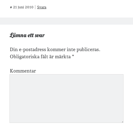
#
21 juni 2010
Svara
Logga in
Flöde för inlägg
Flöde för kommentarer
WordPress.org
Lämna ett svar
Din e-postadress kommer inte publiceras.
Obligatoriska fält är märkta
*
Kommentar