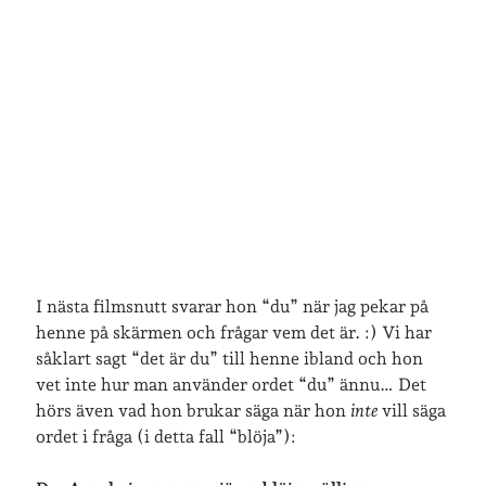
Arkiv
Arkiv
Just nu läser jag
I nästa filmsnutt svarar hon “du” när jag pekar på
henne på skärmen och frågar vem det är. :) Vi har
såklart sagt “det är du” till henne ibland och hon
vet inte hur man använder ordet “du” ännu… Det
hörs även vad hon brukar säga när hon
inte
vill säga
ordet i fråga (i detta fall “blöja”):