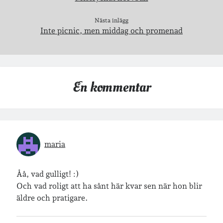
lopp
läsning
månadsbild
musik
nobelpristagare
Nästa inlägg
Inte picnic, men middag och promenad
resor
pappersböcker
shopping
skolan
skor
Skriva
släkt
te
stockholm
En kommentar
utflykter
tågsemester
teater
veckoincheckning
vandring
viktiga händelser
vegan
maria
vänner
webben
Åå, vad gulligt! :)
årssammanfattningar
öland
Och vad roligt att ha sånt här kvar sen när hon blir
äldre och pratigare.
Kalender