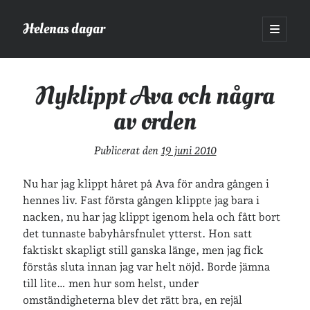
Helenas dagar
öppna
primär
Sidopanel
meny
Helenas dagar
>
Nyklippt Ava och några av orden
Nyklippt Ava och några
av orden
Sök
Sök
Publicerat den
19 juni 2010
Nu har jag klippt håret på Ava för andra gången i
hennes liv. Fast första gången klippte jag bara i
nacken, nu har jag klippt igenom hela och fått bort
Hej!
det tunnaste babyhårsfnulet ytterst. Hon satt
faktiskt skapligt still ganska länge, men jag fick
Jag heter Helena och är mamma till Ava och Sander, fru till Jonas
och frontendutvecklare på Tieto. Jag tycker om läsande, skrivande,
förstås sluta innan jag var helt nöjd. Borde jämna
geocaching, löpning och att dricka te.
Mer om mig här.
till lite… men hur som helst, under
omständigheterna blev det rätt bra, en rejäl
»
Om lösenordsskyddade inlägg