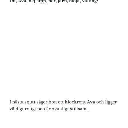
Du, Ava, hej, upp, ner, järn,
blöja
, välling:
Jag bokför
min läsning på Goodreads
.
Geocaching
I nästa snutt säger hon ett klockrent
Ava
och ligger
väldigt roligt och är ovanligt stillsam…