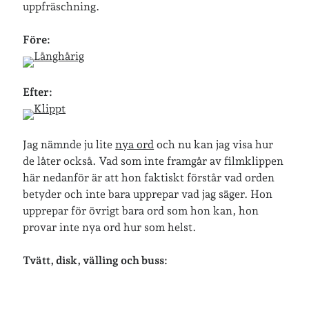
uppfräschning.
Senaste inläggen
Före:
Sista semesterveckan
Från Hälleforsnäs till Katrineholm på Sörmlandsleden
Efter:
Nu är jag 46 år
Två veckor på Öland
Jonas 47 år!
Jag nämnde ju lite
nya ord
och nu kan jag visa hur
de låter också. Vad som inte framgår av filmklippen
här nedanför är att hon faktiskt förstår vad orden
Senaste kommentarer
betyder och inte bara upprepar vad jag säger. Hon
Karin
om
Vålådalsfyrkanten 2024
upprepar för övrigt bara ord som hon kan, hon
Maria
om
Vår bröllopsdikt
provar inte nya ord hur som helst.
Fredrik D
om
Läste i Språktidningen om SÖ-stilen…
Andrew
om
Söder runt 2023
Tvätt, disk, välling och buss:
Mandalorian, vandring och sommarväder – Helenas dagar
om
Vandring mellan Ösmo och Segersäng i sommarväder