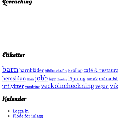
Geocaching
Etiketter
barn
café & restaur
barnkläder
Bröllop
bibliotekslån
jobb
hemsidan
löpning
månadsb
musik
lopp
ikea
läsning
veckoincheckning
vi
utflykter
vegan
vandring
Kalender
Logga in
Flöde för inlägg