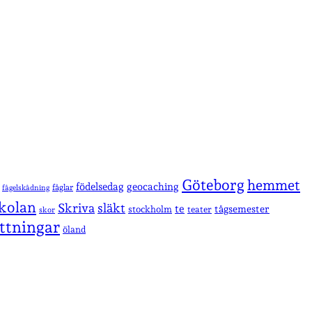
Göteborg
hemmet
födelsedag
geocaching
fåglar
fågelskådning
kolan
Skriva
släkt
te
stockholm
tågsemester
teater
skor
ttningar
öland