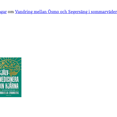
agar
om
Vandring mellan Ösmo och Segersäng i sommarväder