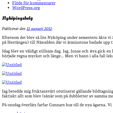
Flöde för kommentarer
WordPress.org
Nyköpingshelg
Publicerat den
12 augusti 2012
Eftersom det blev så lite Nyköping under semestern åkte vi ä
på Herrängen) till Näsudden där vi åtminstone badade upp till
Idag blev en väldigt stillsam dag. Jag, Jonas och Ava gick 
började regna mycket och länge… Men vi hann i alla fall lek
Jag betedde mig fruktansvärt orutinerat gällande bildtagn
faktiskt allt som blev (sånär som på dubbletter av samma moti
På onsdag överlåts farfar Gunnars hus till de nya ägarna. Vi v