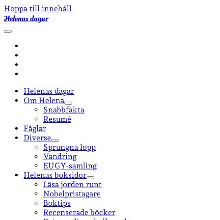
Hoppa till innehåll
Helenas dagar
öppna
primär
facebook
meny
instagram
email-
form
goodreads
Helenas dagar
Om Helena
öppna
Snabbfakta
undermeny
Resumé
Fåglar
Diverse
öppna
Sprungna lopp
undermeny
Vandring
EUGY-samling
Helenas boksidor
öppna
Läsa jorden runt
undermeny
Nobelpristagare
Boktips
Recenserade böcker