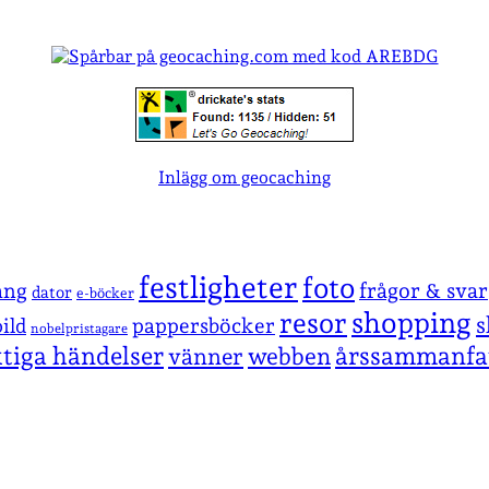
Inlägg om geocaching
festligheter
foto
ang
frågor & svar
dator
e-böcker
shopping
resor
s
pappersböcker
ild
nobelpristagare
ktiga händelser
årssammanfa
vänner
webben