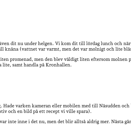
ven dit nu under helgen. Vi kom dit till lördag lunch och när
 knäna (vattnet var varmt, men det var molnigt och lite blåsig
en liten promenad, men den blev väldigt liten eftersom molnen 
a lite, samt handla på Kronhallen.
ing. Hade varken kameran eller mobilen med till Näsudden oc
v och en bild på ett recept vi ville spara).
ar inte inne i det nu, men det blir alltså aldrig mer. Nästa gå