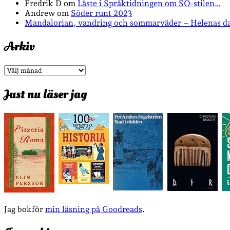
Fredrik D
om
Läste i Språktidningen om SÖ-stilen…
Andrew
om
Söder runt 2023
Mandalorian, vandring och sommarväder – Helenas d
Arkiv
Arkiv
Just nu läser jag
Jag bokför
min läsning på Goodreads
.