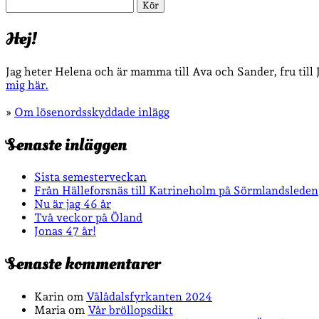
Sök
Hej!
Jag heter Helena och är mamma till Ava och Sander, fru till
mig här.
»
Om lösenordsskyddade inlägg
Senaste inläggen
Sista semesterveckan
Från Hälleforsnäs till Katrineholm på Sörmlandsleden
Nu är jag 46 år
Två veckor på Öland
Jonas 47 år!
Senaste kommentarer
Karin
om
Vålådalsfyrkanten 2024
Maria
om
Vår bröllopsdikt