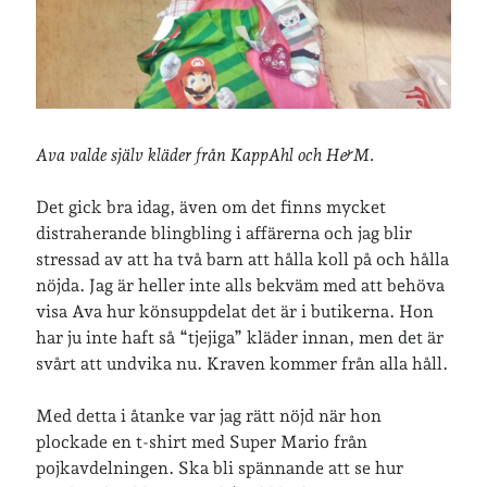
Arkiv
Arkiv
Ava valde
själv kläder från KappAhl och H&M.
Just nu läser jag
Det gick bra idag, även om det finns mycket
distraherande blingbling i affärerna och jag blir
stressad av att ha två barn att hålla koll på och hålla
nöjda. Jag är heller inte alls bekväm med att behöva
visa Ava hur könsuppdelat det är i butikerna. Hon
har ju inte haft så “tjejiga” kläder innan, men det är
svårt att undvika nu. Kraven kommer från alla håll.
Med detta i åtanke var jag rätt nöjd när hon
plockade en t-shirt med Super Mario från
pojkavdelningen. Ska bli spännande att se hur