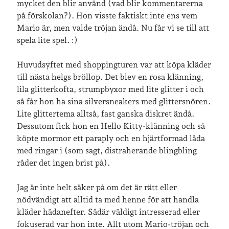
mycket den blir använd (vad blir kommentarerna
på förskolan?). Hon visste faktiskt inte ens vem
Mario är, men valde tröjan ändå. Nu får vi se till att
Jag bokför
min läsning på Goodreads
.
spela lite spel. :)
Huvudsyftet med shoppingturen var att köpa kläder
Geocaching
till nästa helgs bröllop. Det blev en rosa klänning,
lila glitterkofta, strumpbyxor med lite glitter i och
så får hon ha sina silversneakers med glittersnören.
Lite glittertema alltså, fast ganska diskret ändå.
Dessutom fick hon en Hello Kitty-klänning och så
köpte mormor ett paraply och en hjärtformad låda
med ringar i (som sagt, distraherande blingbling
råder det ingen brist på).
Jag är inte helt säker på om det är rätt eller
nödvändigt att alltid ta med henne för att handla
kläder hädanefter. Sådär väldigt intresserad eller
fokuserad var hon inte. Allt utom Mario-tröjan och