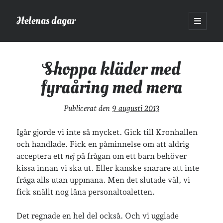
Helenas dagar
öppna
primär
Sidopanel
meny
Helenas dagar
>
Shoppa kläder med fyraåring med mera
Shoppa kläder med
fyraåring med mera
Sök
Sök
Publicerat den
9 augusti 2013
Igår gjorde vi inte så mycket. Gick till Kronhallen
och handlade. Fick en påminnelse om att aldrig
acceptera ett
nej
på frågan om ett barn behöver
Hej!
kissa innan vi ska ut. Eller kanske snarare att inte
fråga alls utan uppmana. Men det slutade väl, vi
Jag heter Helena och är mamma till Ava och Sander, fru till Jonas
och frontendutvecklare på Tieto. Jag tycker om läsande, skrivande,
fick snällt nog låna personaltoaletten.
geocaching, löpning och att dricka te.
Mer om mig här.
Det regnade en hel del också. Och vi ugglade
»
Om lösenordsskyddade inlägg