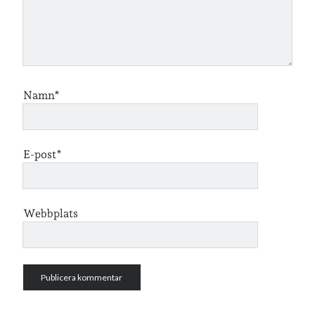
Logga in
Flöde för inlägg
Flöde för kommentarer
WordPress.org
Namn*
E-post*
Webbplats