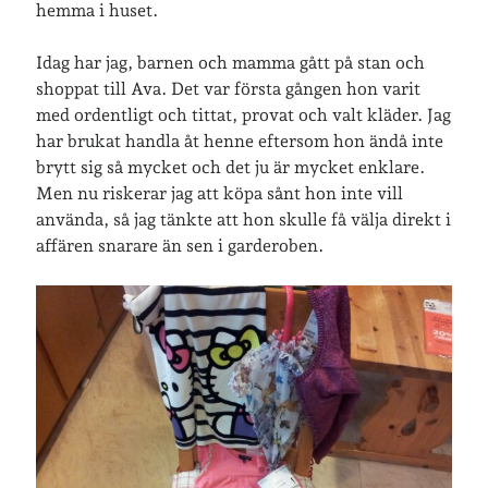
hemma i huset.
Senaste inläggen
Idag har jag, barnen och mamma gått på stan och
shoppat till Ava. Det var första gången hon varit
Sista semesterveckan
med ordentligt och tittat, provat och valt kläder. Jag
Från Hälleforsnäs till Katrineholm på Sörmlandsleden
har brukat handla åt henne eftersom hon ändå inte
Nu är jag 46 år
brytt sig så mycket och det ju är mycket enklare.
Två veckor på Öland
Men nu riskerar jag att köpa sånt hon inte vill
Jonas 47 år!
använda, så jag tänkte att hon skulle få välja direkt i
affären snarare än sen i garderoben.
Senaste kommentarer
Karin
om
Vålådalsfyrkanten 2024
Maria
om
Vår bröllopsdikt
Fredrik D
om
Läste i Språktidningen om SÖ-stilen…
Andrew
om
Söder runt 2023
Mandalorian, vandring och sommarväder – Helenas dagar
om
Vandring mellan Ösmo och Segersäng i sommarväder