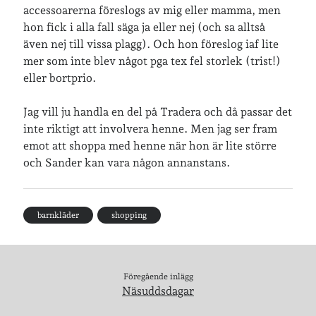
accessoarerna föreslogs av mig eller mamma, men
hon fick i alla fall säga ja eller nej (och sa alltså
även nej till vissa plagg). Och hon föreslog iaf lite
Inlägg om geocaching
mer som inte blev något pga tex fel storlek (trist!)
eller bortprio.
Etiketter
Jag vill ju handla en del på Tradera och då passar det
inte riktigt att involvera henne. Men jag ser fram
barn
barnkläder
emot att shoppa med henne när hon är lite större
bibliotekslån
och Sander kan vara någon annanstans.
café & restaurang
Bröllop
dator
festligheter
foto
e-böcker
barnkläder
shopping
frågor & svar
fåglar
fågelskådning
Göteborg
födelsedag
geocaching
Föregående inlägg
hemmet
hemsidan
ikea
Näsuddsdagar
jobb
löpning