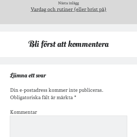
lopp
läsning
Nästa inlägg
Vardag och rutiner (eller brist på)
månadsbild
musik
nobelpristagare
resor
pappersböcker
shopping
skolan
skor
Bli först att kommentera
Skriva
släkt
te
stockholm
utflykter
tågsemester
teater
veckoincheckning
vandring
Lämna ett svar
viktiga händelser
vegan
Din e-postadress kommer inte publiceras.
vänner
webben
Obligatoriska fält är märkta
*
årssammanfattningar
öland
Kommentar
Kalender