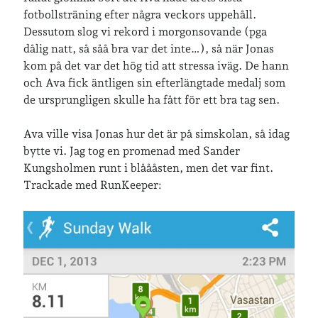
fotbollsträning efter några veckors uppehåll.
Dessutom slog vi rekord i morgonsovande (pga
Senaste inläggen
dålig natt, så såå bra var det inte…), så när Jonas
Sista semesterveckan
kom på det var det hög tid att stressa iväg. De hann
Från Hälleforsnäs till Katrineholm på Sörmlandsleden
och Ava fick äntligen sin efterlängtade medalj som
Nu är jag 46 år
de ursprungligen skulle ha fått för ett bra tag sen.
Två veckor på Öland
Jonas 47 år!
Ava ville visa Jonas hur det är på simskolan, så idag
bytte vi. Jag tog en promenad med Sander
Kungsholmen runt i blåååsten, men det var fint.
Senaste kommentarer
Trackade med RunKeeper:
Karin
om
Vålådalsfyrkanten 2024
Maria
om
Vår bröllopsdikt
Fredrik D
om
Läste i Språktidningen om SÖ-stilen…
Andrew
om
Söder runt 2023
Mandalorian, vandring och sommarväder – Helenas dagar
om
Vandring mellan Ösmo och Segersäng i sommarväder