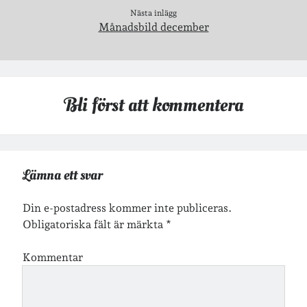
café & restaurang
Bröllop
dator
Nästa inlägg
Månadsbild december
festligheter
foto
e-böcker
frågor & svar
fåglar
fågelskådning
Göteborg
födelsedag
geocaching
Bli först att kommentera
hemmet
hemsidan
ikea
jobb
löpning
lopp
läsning
Lämna ett svar
månadsbild
musik
nobelpristagare
resor
pappersböcker
Din e-postadress kommer inte publiceras.
Obligatoriska fält är märkta
*
shopping
skolan
skor
Skriva
släkt
Kommentar
te
stockholm
utflykter
tågsemester
teater