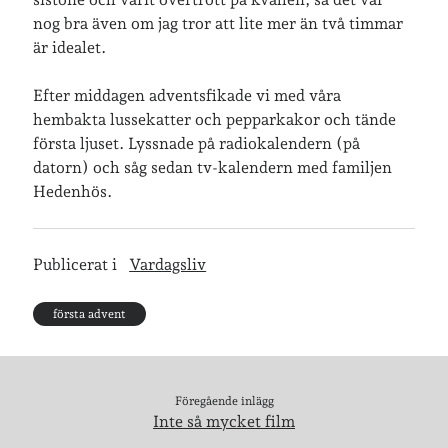
nog bra även om jag tror att lite mer än två timmar
är idealet.
Jag bokför
min läsning på Goodreads
.
Efter middagen adventsfikade vi med våra
hembakta lussekatter och pepparkakor och tände
Geocaching
första ljuset. Lyssnade på radiokalendern (på
datorn) och såg sedan tv-kalendern med familjen
Hedenhös.
Publicerat i
Vardagsliv
Inlägg om geocaching
första advent
Etiketter
Föregående inlägg
barn
Inte så mycket film
barnkläder
bibliotekslån