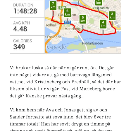
Arkiv
Arkiv
Just nu läser jag
Vi brukar fuska så där när vi går runt ön. Det går
inte något vidare att gå med barnvagn längsmed
vattnet vid Kristineberg och Fredhäll, så det där har
liksom blivit hur vi går. Fast vid Marieberg borde
det gå? Kanske provar nästa gång…
Vi kom hem när Ava och Jonas gett sig av och
Sander fortsatte att sova inne, det blev över tre
timmar totalt! Han har sovit drygt en timme på
sistone och varit övertrött på kvällen, så det var