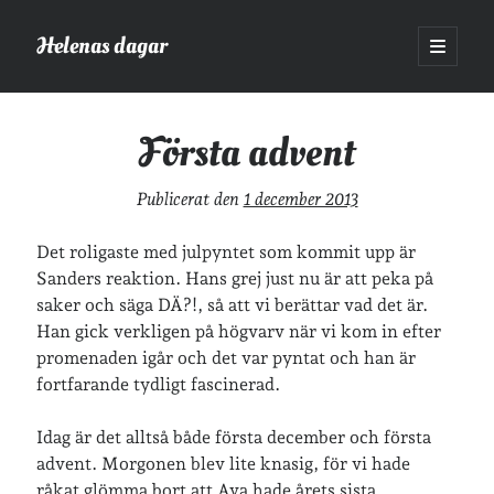
Helenas dagar
öppna
primär
Sidopanel
meny
Helenas dagar
>
Vardagsliv
>
Första advent
Första advent
Sök
Publicerat den
1 december 2013
Sök
Det roligaste med julpyntet som kommit upp är
Sanders reaktion. Hans grej just nu är att peka på
saker och säga DÄ?!, så att vi berättar vad det är.
Han gick verkligen på högvarv när vi kom in efter
promenaden igår och det var pyntat och han är
Hej!
fortfarande tydligt fascinerad.
Jag heter Helena och är mamma till Ava och Sander, fru till Jonas
och frontendutvecklare på Tieto. Jag tycker om läsande, skrivande,
Idag är det alltså både första december och första
geocaching, löpning och att dricka te.
Mer om mig här.
advent. Morgonen blev lite knasig, för vi hade
»
Om lösenordsskyddade inlägg
råkat glömma bort att Ava hade årets sista