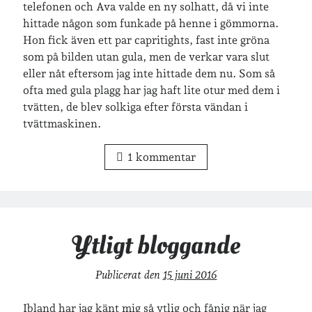
telefonen och Ava valde en ny solhatt, då vi inte
hittade någon som funkade på henne i gömmorna.
Arkiv
Hon fick även ett par capritights, fast inte gröna
Arkiv
som på bilden utan gula, men de verkar vara slut
eller nåt eftersom jag inte hittade dem nu. Som så
ofta med gula plagg har jag haft lite otur med dem i
Just nu läser jag
tvätten, de blev solkiga efter första vändan i
tvättmaskinen.
1 kommentar
Ytligt bloggande
Publicerat den
15 juni 2016
Ibland har jag känt mig så ytlig och fånig när jag