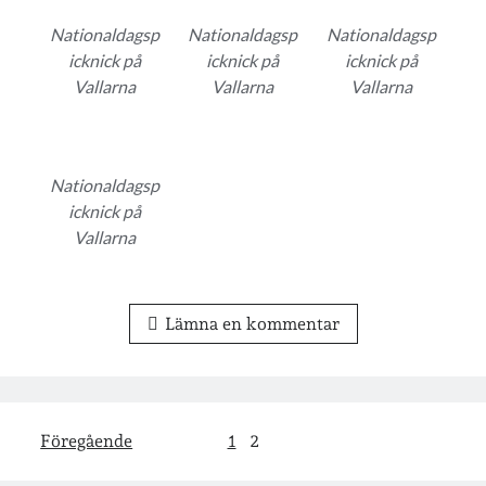
Nationaldagsp
Nationaldagsp
Nationaldagsp
icknick på
icknick på
icknick på
Vallarna
Vallarna
Vallarna
Nationaldagsp
icknick på
Vallarna
Lämna en kommentar
Sidnumrering
Föregående
1
2
för