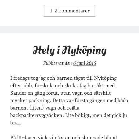
veckoincheckning
vandring
2 kommentarer
viktiga händelser
vegan
vänner
webben
årssammanfattningar
öland
Helg i Nyköping
Publicerat den
6 juni 2016
Kalender
Logga in
I fredags tog jag och barnen tåget till Nyköping
Flöde för inlägg
efter jobb, förskola och skola. Jag har åkt med
Flöde för kommentarer
Sander en gång förut, utan vagn och särskilt
WordPress.org
mycket packning. Detta var första gången med båda
barnen, (liten) vagn och rejäla
backpackerryggsäcken. Lite bökigt, men det gick ju
bra…
På lördagen gick vi på stan och shoppade bland