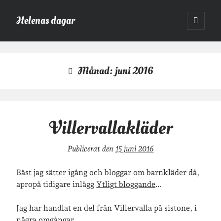
Helenas dagar
öppna
primär
Sidopanel
meny
Helenas dagar
>
2016
>
juni
Månad:
juni 2016
Sök
Sök
Villervallakläder
Publicerat den
15 juni 2016
Hej!
Bäst jag sätter igång och bloggar om barnkläder då,
Jag heter Helena och är mamma till Ava och Sander, fru till Jonas
apropå tidigare inlägg
Ytligt bloggande
…
och frontendutvecklare på Tieto. Jag tycker om läsande, skrivande,
geocaching, löpning och att dricka te.
Mer om mig här.
Jag har handlat en del från Villervalla på sistone, i
»
Om lösenordsskyddade inlägg
några omgångar.