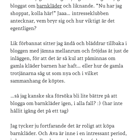
bloggat om
barnkläder
och liknande. “Nu har jag
shoppat, kolla här!” Jaaa… intresseklubben
antecknar, vem bryr sig och hur viktigt är det
Jag bokför
min läsning på Goodreads
.
egentligen?
Geocaching
Lik förbannat sitter jag ändå och bläddrar tillbaka i
bloggen med jämna mellanrum och fröjdas åt just de
inläggen, för att det är så kul att påminnas om
gamla kläder barnen har haft… eller hur de gamla
trotjänarna såg ut som nya och i vilket
sammanhang de köptes.
Inlägg om geocaching
…så jag kanske ska försöka bli lite bättre på att
blogga om barnkläder igen, i alla fall? :) (har inte
hållit igång det på ett tag)
Etiketter
Jag tycker ju fortfarande det är roligt att köpa
barn
barnkläder
barnkläder. Och Ava är inne i en intressant period,
bibliotekslån