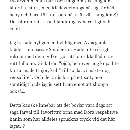
i skarven mellan barn och ungdom (ok, ungdom
café & restaurang
Bröllop
dator
låter lite stort, men klädavdelningsmässigt är både
festligheter
baby och barn för litet och nästa är väl… ungdom?).
foto
e-böcker
Det blir en rätt skön blandning av barnsligt och
frågor & svar
coolt.
fåglar
fågelskådning
Göteborg
födelsedag
geocaching
Jag hittade nyligen en hel hög med Avas gamla
kläder som passar Sander nu. Hade inte riktigt
hemmet
hemsidan
ikea
räknat med dem, vilket gör att hans klädlådor är
jobb
löpning
rätt fulla nu. Gick från “ojdå, behöver nog köpa lite
lopp
läsning
kortärmade tröjor, kul!” till “ojdå, vi måste nog
månadsbild
musik
nobelpristagare
rensa lite”. Och det är ju bra på ett sätt, men
resor
samtidigt hade jag ju sett fram emot att shoppa
pappersböcker
också…
shopping
skolan
skor
Detta kanske innebär att det börjar vara dags att
Skriva
släkt
te
stockholm
säga farväl till favorittröjorna med Dora respektive
kanin som har alldeles spruckna tryck vid det här
utflykter
tågsemester
teater
laget..?