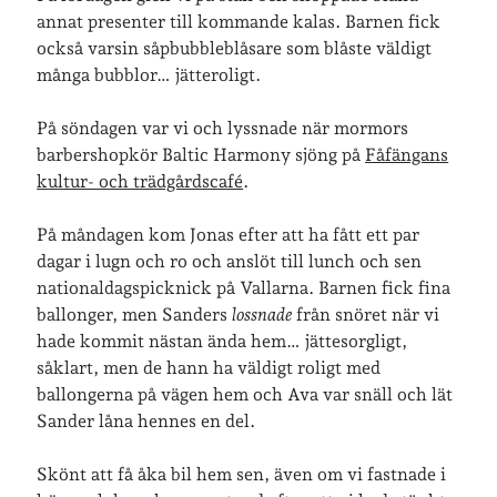
annat presenter till kommande kalas. Barnen fick
också varsin såpbubbleblåsare som blåste väldigt
många bubblor… jätteroligt.
På söndagen var vi och lyssnade när mormors
barbershopkör Baltic Harmony sjöng på
Fåfängans
kultur- och trädgårdscafé
.
På måndagen kom Jonas efter att ha fått ett par
dagar i lugn och ro och anslöt till lunch och sen
nationaldagspicknick på Vallarna. Barnen fick fina
ballonger, men Sanders
lossnade
från snöret när vi
hade kommit nästan ända hem… jättesorgligt,
såklart, men de hann ha väldigt roligt med
ballongerna på vägen hem och Ava var snäll och lät
Sander låna hennes en del.
Skönt att få åka bil hem sen, även om vi fastnade i