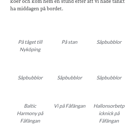
köer och kom hem en stund efter att vi hade tänkt
ha middagen på bordet.
På tåget till
På stan
Såpbubblor
Nyköping
Såpbubblor
Såpbubblor
Såpbubblor
Baltic
Vi på Fåfängan
Hallonsorbetp
Harmony på
icknick på
Fåfängan
Fåfängan