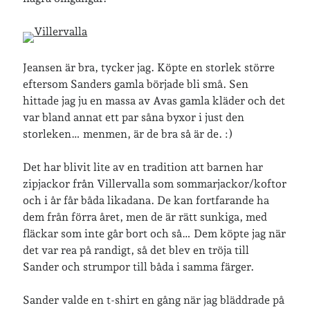
Senaste inläggen
Sista semesterveckan
Jeansen är bra, tycker jag. Köpte en storlek större
Från Hälleforsnäs till Katrineholm på Sörmlandsleden
eftersom Sanders gamla började bli små. Sen
Nu är jag 46 år
hittade jag ju en massa av Avas gamla kläder och det
Två veckor på Öland
var bland annat ett par såna byxor i just den
Jonas 47 år!
storleken… menmen, är de bra så är de. :)
Det har blivit lite av en tradition att barnen har
Senaste kommentarer
zipjackor från Villervalla som sommarjackor/koftor
och i år får båda likadana. De kan fortfarande ha
Karin
om
Vålådalsfyrkanten 2024
dem från förra året, men de är rätt sunkiga, med
Maria
om
Vår bröllopsdikt
fläckar som inte går bort och så… Dem köpte jag när
Fredrik D
om
Läste i Språktidningen om SÖ-stilen…
det var rea på randigt, så det blev en tröja till
Andrew
om
Söder runt 2023
Sander och strumpor till båda i samma färger.
Mandalorian, vandring och sommarväder – Helenas dagar
om
Vandring mellan Ösmo och Segersäng i sommarväder
Sander valde en t-shirt en gång när jag bläddrade på