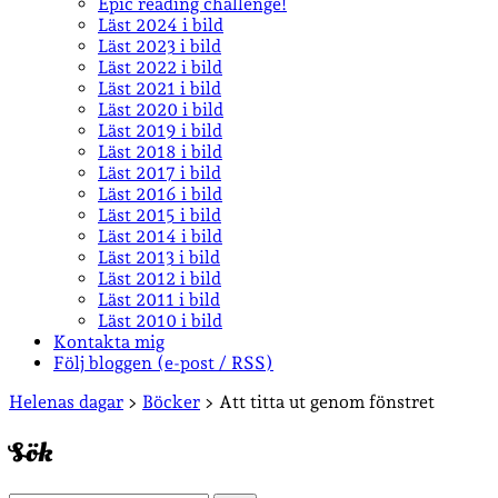
Epic reading challenge!
Läst 2024 i bild
Läst 2023 i bild
Läst 2022 i bild
Läst 2021 i bild
Läst 2020 i bild
Läst 2019 i bild
Läst 2018 i bild
Läst 2017 i bild
Läst 2016 i bild
Läst 2015 i bild
Läst 2014 i bild
Läst 2013 i bild
Läst 2012 i bild
Läst 2011 i bild
Läst 2010 i bild
Kontakta mig
Följ bloggen (e-post / RSS)
Sidopanel
Helenas dagar
>
Böcker
>
Att titta ut genom fönstret
Sök