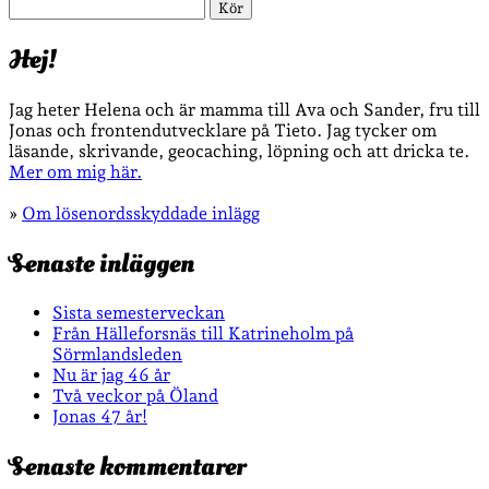
Sök
Hej!
Jag heter Helena och är mamma till Ava och Sander, fru till
Jonas och frontendutvecklare på Tieto. Jag tycker om
läsande, skrivande, geocaching, löpning och att dricka te.
Mer om mig här.
»
Om lösenordsskyddade inlägg
Senaste inläggen
Sista semesterveckan
Från Hälleforsnäs till Katrineholm på
Sörmlandsleden
Nu är jag 46 år
Två veckor på Öland
Jonas 47 år!
Senaste kommentarer