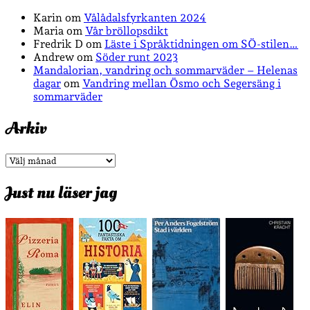
Karin
om
Vålådalsfyrkanten 2024
Maria
om
Vår bröllopsdikt
Fredrik D
om
Läste i Språktidningen om SÖ-stilen…
Andrew
om
Söder runt 2023
Mandalorian, vandring och sommarväder – Helenas
dagar
om
Vandring mellan Ösmo och Segersäng i
sommarväder
Arkiv
Arkiv
Just nu läser jag