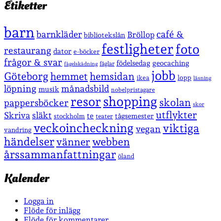
Etiketter
barn
café &
barnkläder
Bröllop
bibliotekslån
festligheter
foto
restaurang
dator
e-böcker
frågor & svar
födelsedag
geocaching
fåglar
fågelskådning
jobb
Göteborg
hemmet
hemsidan
lopp
ikea
läsning
löpning
månadsbild
musik
nobelpristagare
shopping
resor
skolan
pappersböcker
skor
utflykter
Skriva
släkt
te
stockholm
tågsemester
teater
veckoincheckning
viktiga
vegan
vandring
händelser
vänner
webben
årssammanfattningar
öland
Kalender
Logga in
Flöde för inlägg
Flöde för kommentarer