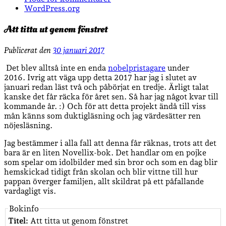
WordPress.org
Att titta ut genom fönstret
Publicerat den
30 januari 2017
Det blev alltså inte en enda
nobelpristagare
under
2016. Ivrig att väga upp detta 2017 har jag i slutet av
januari redan läst två och påbörjat en tredje. Ärligt talat
kanske det får räcka för året sen. Så har jag något kvar till
kommande år. :) Och för att detta projekt ändå till viss
mån känns som duktigläsning och jag värdesätter ren
nöjesläsning.
Jag bestämmer i alla fall att denna får räknas, trots att det
bara är en liten Novellix-bok. Det handlar om en pojke
som spelar om idolbilder med sin bror och som en dag blir
hemskickad tidigt från skolan och blir vittne till hur
pappan överger familjen, allt skildrat på ett påfallande
vardagligt vis.
Bokinfo
Titel:
Att titta ut genom fönstret