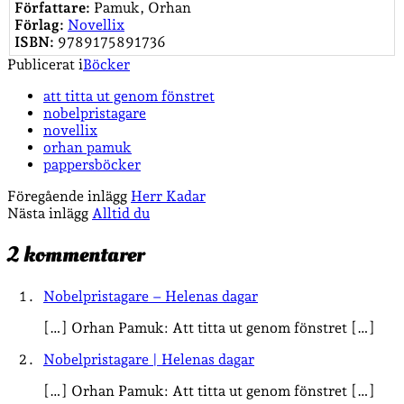
Författare:
Pamuk, Orhan
Förlag:
Novellix
ISBN:
9789175891736
Publicerat i
Böcker
att titta ut genom fönstret
nobelpristagare
novellix
orhan pamuk
pappersböcker
Föregående inlägg
Herr Kadar
Nästa inlägg
Alltid du
2 kommentarer
Nobelpristagare – Helenas dagar
[…] Orhan Pamuk: Att titta ut genom fönstret […]
Nobelpristagare | Helenas dagar
[…] Orhan Pamuk: Att titta ut genom fönstret […]