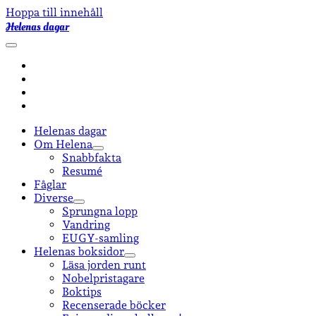
Hoppa till innehåll
Helenas dagar
öppna
primär
facebook
meny
instagram
email-
form
goodreads
Helenas dagar
Om Helena
öppna
Snabbfakta
undermeny
Resumé
Fåglar
Diverse
öppna
Sprungna lopp
undermeny
Vandring
EUGY-samling
Helenas boksidor
öppna
Läsa jorden runt
undermeny
Nobelpristagare
Boktips
Recenserade böcker