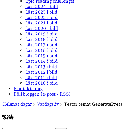
Epic reading challenge!
Läst 2024 i bild
Läst 2023 i bild
Läst 2022 i bild
Läst 2021 i bild
Läst 2020 i bild
Läst 2019 i bild
Läst 2018 i bild
Läst 2017 i bild
Läst 2016 i bild
Läst 2015 i bild
Läst 2014 i bild
Läst 2013 i bild
Läst 2012 i bild
Läst 2011 i bild
Läst 2010 i bild
Kontakta mig
Följ bloggen (e-post / RSS)
Sidopanel
Helenas dagar
>
Vardagsliv
>
Testar temat GeneratePress
Sök