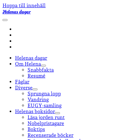
Hoppa till innehåll
Helenas dagar
öppna
primär
facebook
meny
instagram
email-
form
goodreads
Helenas dagar
Om Helena
öppna
Snabbfakta
undermeny
Resumé
Fåglar
Diverse
öppna
Sprungna lopp
undermeny
Vandring
EUGY-samling
Helenas boksidor
öppna
Läsa jorden runt
undermeny
Nobelpristagare
Boktips
Recenserade böcker