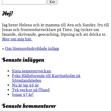
Sök
Hej!
Jag heter Helena och är mamma till Ava och Sander, fru till
Jonas och frontendutvecklare på Tieto. Jag tycker om
läsande, skrivande, geocaching, löpning och att dricka te.
Mer om mig här.
»
Om lösenordsskyddade inlägg
Senaste inläggen
Sista semesterveckan
Från Hälleforsnäs till Katrineholm på
Sörmlandsleden
Nu är jag 46 år
Två veckor på Öland
Jonas 47 år!
Senaste kommentarer