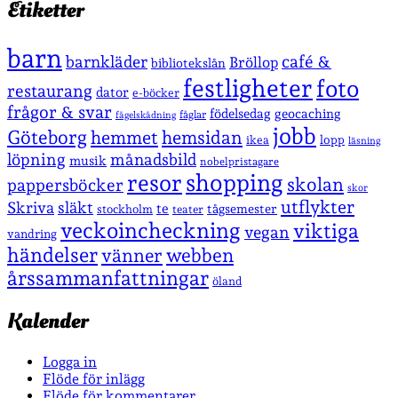
Etiketter
barn
café &
barnkläder
Bröllop
bibliotekslån
festligheter
foto
restaurang
dator
e-böcker
frågor & svar
födelsedag
geocaching
fåglar
fågelskådning
jobb
Göteborg
hemmet
hemsidan
lopp
ikea
läsning
löpning
månadsbild
musik
nobelpristagare
shopping
resor
skolan
pappersböcker
skor
utflykter
Skriva
släkt
te
stockholm
tågsemester
teater
veckoincheckning
viktiga
vegan
vandring
händelser
vänner
webben
årssammanfattningar
öland
Kalender
Logga in
Flöde för inlägg
Flöde för kommentarer