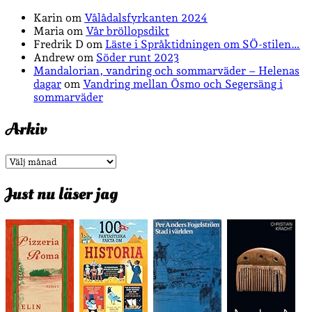
Karin
om
Vålådalsfyrkanten 2024
Maria
om
Vår bröllopsdikt
Fredrik D
om
Läste i Språktidningen om SÖ-stilen…
Andrew
om
Söder runt 2023
Mandalorian, vandring och sommarväder – Helenas
dagar
om
Vandring mellan Ösmo och Segersäng i
sommarväder
Arkiv
Arkiv
Just nu läser jag