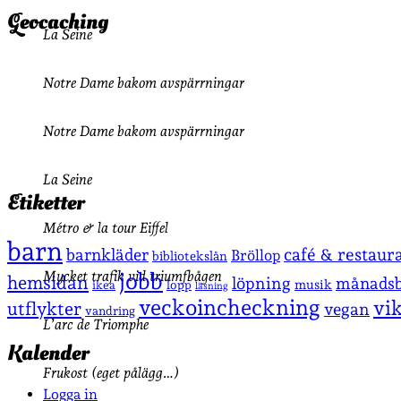
Geocaching
La Seine
Notre Dame bakom avspärrningar
Notre Dame bakom avspärrningar
La Seine
Etiketter
Métro & la tour Eiffel
barn
café & restaur
barnkläder
Bröllop
bibliotekslån
jobb
Mycket trafik vid triumfbågen
hemsidan
löpning
månadsb
musik
lopp
ikea
läsning
veckoincheckning
vi
utflykter
vegan
vandring
L’arc de Triomphe
Kalender
Frukost (eget pålägg…)
Logga in