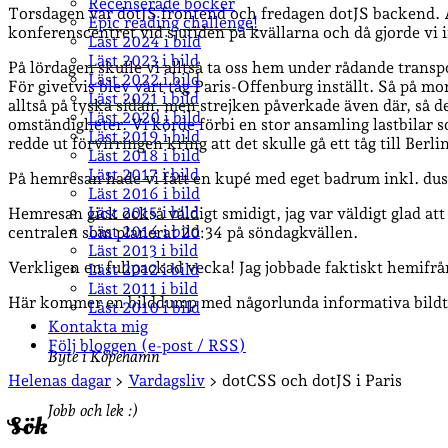
Recenserade böcker
Torsdagen var dotJS frontend och fredagen dotJS backend. Al
Epic reading challenge!
konferenscentret vid sjutiden på kvällarna och då gjorde vi inte
Läst 2024 i bild
Läst 2023 i bild
På lördagen skulle vi alltså ta oss hem under rådande trans
Läst 2022 i bild
För givetvis blev vårt tåg Paris-Offenburg inställt. Så på mo
Läst 2021 i bild
alltså på tyska sidan, men strejken påverkade även där, så d
Läst 2020 i bild
omständigheter. Vi körde förbi en stor ansamling lastbilar 
Läst 2019 i bild
redde ut förvirringen kring att det skulle gå ett tåg till Be
Läst 2018 i bild
Läst 2017 i bild
På hemresan hade vi fått en kupé med eget badrum inkl. du
Läst 2016 i bild
Läst 2015 i bild
Hemresan gick också väldigt smidigt, jag var väldigt gla
Läst 2014 i bild
centralen som planerat 20:34 på söndagkvällen.
Läst 2013 i bild
Verkligen en fullpackad vecka! Jag jobbade faktiskt hemifrå
Läst 2012 i bild
Läst 2011 i bild
Här kommer en bilddump med någorlunda informativa bildt
Läst 2010 i bild
Kontakta mig
Följ bloggen (e-post / RSS)
Byte i Köpehamn
Sidopanel
Helenas dagar
>
Vardagsliv
>
dotCSS och dotJS i Paris
Jobb och lek :)
Sök