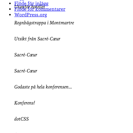
Flöde för inlägg
Utanför hotellet
Flöde för kommentarer
WordPress.org
Regnbågstrappa i Montmartre
Utsikt från Sacré-Cœur
Sacré-Cœur
Sacré-Cœur
Godaste på hela konferensen…
Konferens!
dotCSS