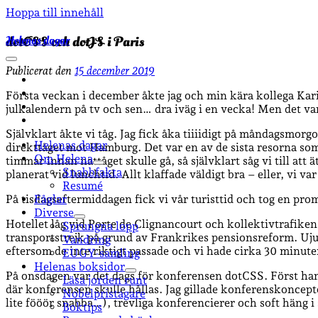
Hoppa till innehåll
Helenas dagar
dotCSS och dotJS i Paris
öppna
Publicerat den
15 december 2019
primär
facebook
meny
instagram
Första veckan i december åkte jag och min kära kollega Ka
email-
julkalendern på tv och sen… dra iväg i en vecka! Men det var
form
goodreads
Självklart åkte vi tåg. Jag fick åka tiiiidigt på måndagsmor
Helenas dagar
direkttåget mot Hamburg. Det var en av de sista resorna som 
Om Helena
timmar innan nattåget skulle gå, så självklart såg vi till at
öppna
Snabbfakta
planerat vid lunchtid. Allt klaffade väldigt bra – eller, vi
undermeny
Resumé
Fåglar
På tisdagseftermiddagen fick vi vår turisttid och tog en 
Diverse
öppna
Hotellet låg vid Porte de Clignancourt och kollektivtrafiken 
Sprungna lopp
undermeny
transportstrejk på grund av Frankrikes pensionsreform. Ujuj
Vandring
eftersom de inte riktigt passade och vi hade cirka 30 minut
EUGY-samling
Helenas boksidor
På onsdagen var det dags för konferensen dotCSS. Först h
öppna
Läsa jorden runt
undermeny
där konferensen skulle hållas. Jag gillade konferenskoncept
Nobelpristagare
lite fööör snabba…), trevliga konferencierer och soft häng i 
Boktips