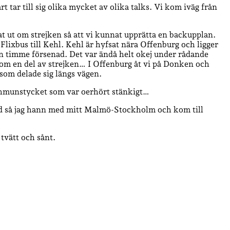
tar till sig olika mycket av olika talks. Vi kom iväg från
t ut om strejken så att vi kunnat upprätta en backupplan.
 Flixbus till Kehl. Kehl är hyfsat nära Offenburg och ligger
 en timme försenad. Det var ändå helt okej under rådande
 som en del av strejken… I Offenburg åt vi på Donken och
 som delade sig längs vägen.
schmunstycket som var oerhört stänkigt…
d så jag hann med mitt Malmö-Stockholm och kom till
tvätt och sånt.