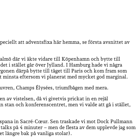
 speciellt att adventsfixa här hemma, se första avsnittet av
almö där vi åkte vidare till Köpenhamn och bytte till
et i stället går över Jylland. I Hamburg hade vi några
rgonen därpå bytte till tåget till Paris och kom fram som
 det minsta eftersom vi planerat med mycket god marginal.
Louvren, Champs Élysées, triumfbågen med mera.
 av vistelsen, då vi givetvis prickat in en rejäl
stan och konferenscentret, men vi valde att gå i stället,
 spana in Sacré-Cœur. Sen traskade vi mot Dock Pullmann
 talks på 4 minuter – men de flesta av dem upplevde jag som
t längre bak på vanliga stolar).