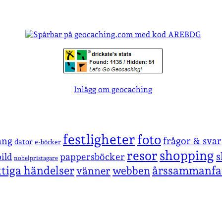
Inlägg om geocaching
festligheter
foto
ang
frågor & svar
dator
e-böcker
shopping
resor
s
pappersböcker
ild
nobelpristagare
ktiga händelser
årssammanfa
vänner
webben