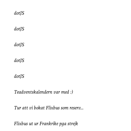
dotJS
dotJS
dotJS
dotJS
dotJS
Teadventskalendern var med :)
Tur att vi bokat Flixbus som reserv…
Flixbus ut ur Frankrike pga strejk