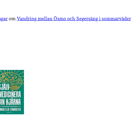
agar
om
Vandring mellan Ösmo och Segersäng i sommarväder