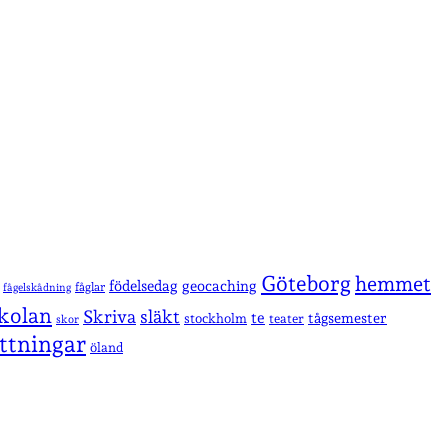
Göteborg
hemmet
födelsedag
geocaching
fåglar
fågelskådning
kolan
Skriva
släkt
te
stockholm
tågsemester
teater
skor
ttningar
öland