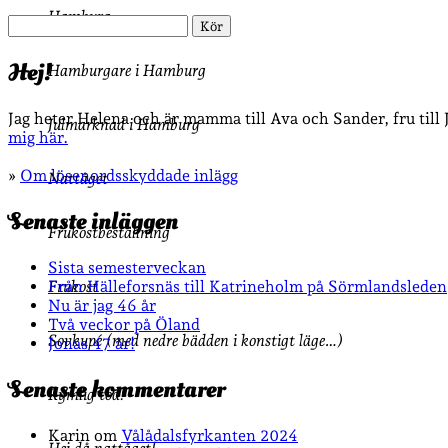
Hamburg
Sök
Hej!
Hamburgare i Hamburg
Jag heter Helena och är mamma till Ava och Sander, fru till
Julmarknad i Hamburg
mig här.
»
Om lösenordsskyddade inlägg
Nattåget
Senaste inläggen
Frukostbeställning
Sista semesterveckan
Från Hälleforsnäs till Katrineholm på Sörmlandsleden
Frukost
Nu är jag 46 år
Två veckor på Öland
Sovkupé (med nedre bädden i konstigt läge…)
Jonas 47 år!
Senaste kommentarer
Rymlig toa!
Karin
om
Vålådalsfyrkanten 2024