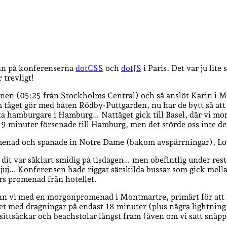
rin på konferenserna
dotCSS
och
dotJS
i Paris. Det var ju lite
 trevligt!
gonen (05:25 från Stockholms Central) och så anslöt Karin i M
tåget gör med båten Rödby-Puttgarden, nu har de bytt så att d
t äta hamburgare i Hamburg… Nattåget gick till Basel, där vi mo
 var 9 minuter försenade till Hamburg, men det störde oss inte
promenad och spanade in Notre Dame (bakom avspärrningar), 
dit var såklart smidig på tisdagen… men obefintlig under resten
uj… Konferensen hade riggat särskilda bussar som gick mellan 
ers promenad från hotellet.
ann vi med en morgonpromenad i Montmartre, primärt för att
et med dragningar på endast 18 minuter (plus några lightning
sittsäckar och beachstolar längst fram (även om vi satt snäppe