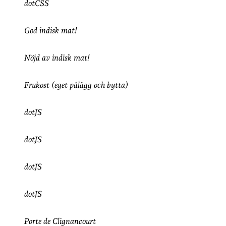
dotCSS
God indisk mat!
Nöjd av indisk mat!
Frukost (eget pålägg och bytta)
dotJS
dotJS
dotJS
dotJS
Porte de Clignancourt