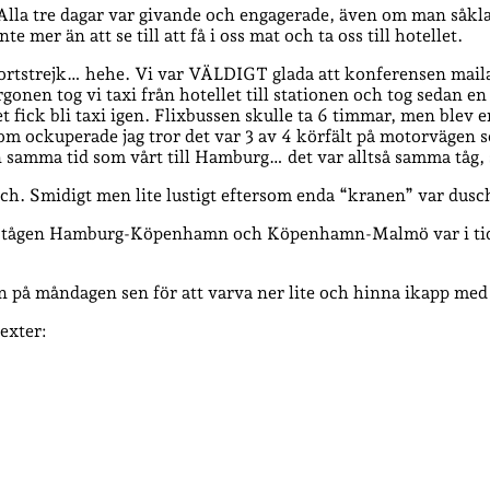
la tre dagar var givande och engagerade, även om man såklart 
 mer än att se till att få i oss mat och ta oss till hotellet.
portstrejk… hehe. Vi var VÄLDIGT glada att konferensen maila
rgonen tog vi taxi från hotellet till stationen och tog sedan en
et fick bli taxi igen. Flixbussen skulle ta 6 timmar, men blev
som ockuperade jag tror det var 3 av 4 körfält på motorvägen
rlin samma tid som vårt till Hamburg… det var alltså samma tåg,
sch. Smidigt men lite lustigt eftersom enda “kranen” var du
d att tågen Hamburg-Köpenhamn och Köpenhamn-Malmö var i ti
n på måndagen sen för att varva ner lite och hinna ikapp med 
exter: