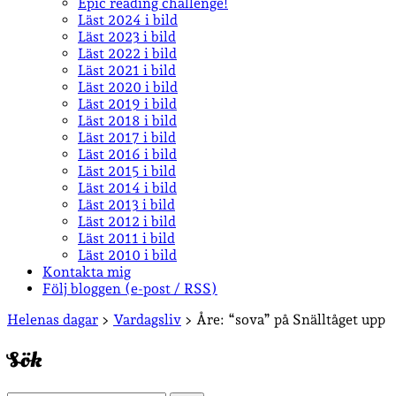
Epic reading challenge!
Läst 2024 i bild
Läst 2023 i bild
Läst 2022 i bild
Läst 2021 i bild
Läst 2020 i bild
Läst 2019 i bild
Läst 2018 i bild
Läst 2017 i bild
Läst 2016 i bild
Läst 2015 i bild
Läst 2014 i bild
Läst 2013 i bild
Läst 2012 i bild
Läst 2011 i bild
Läst 2010 i bild
Kontakta mig
Följ bloggen (e-post / RSS)
Sidopanel
Helenas dagar
>
Vardagsliv
>
Åre: “sova” på Snälltåget upp
Sök