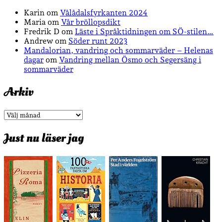
Karin
om
Vålådalsfyrkanten 2024
Maria
om
Vår bröllopsdikt
Fredrik D
om
Läste i Språktidningen om SÖ-stilen…
Andrew
om
Söder runt 2023
Mandalorian, vandring och sommarväder – Helenas
dagar
om
Vandring mellan Ösmo och Segersäng i
sommarväder
Arkiv
Arkiv
Just nu läser jag