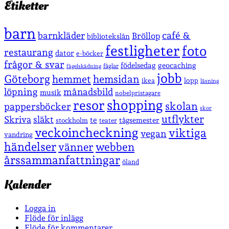
Etiketter
barn
café &
barnkläder
Bröllop
bibliotekslån
festligheter
foto
restaurang
dator
e-böcker
frågor & svar
födelsedag
geocaching
fåglar
fågelskådning
jobb
Göteborg
hemmet
hemsidan
lopp
ikea
läsning
löpning
månadsbild
musik
nobelpristagare
shopping
resor
skolan
pappersböcker
skor
utflykter
Skriva
släkt
te
stockholm
tågsemester
teater
veckoincheckning
viktiga
vegan
vandring
händelser
vänner
webben
årssammanfattningar
öland
Kalender
Logga in
Flöde för inlägg
Flöde för kommentarer