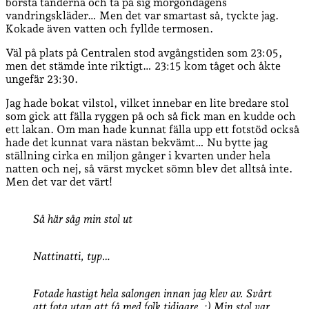
borsta tänderna och ta på sig morgondagens
vandringskläder… Men det var smartast så, tyckte jag.
Kokade även vatten och fyllde termosen.
Väl på plats på Centralen stod avgångstiden som 23:05,
men det stämde inte riktigt… 23:15 kom tåget och åkte
ungefär 23:30.
Jag hade bokat vilstol, vilket innebar en lite bredare stol
som gick att fälla ryggen på och så fick man en kudde och
ett lakan. Om man hade kunnat fälla upp ett fotstöd också
hade det kunnat vara nästan bekvämt… Nu bytte jag
ställning cirka en miljon gånger i kvarten under hela
natten och nej, så värst mycket sömn blev det alltså inte.
Men det var det värt!
Så här såg min stol ut
Nattinatti, typ…
Fotade hastigt hela salongen innan jag klev av. Svårt
att fota utan att få med folk tidigare. :) Min stol var