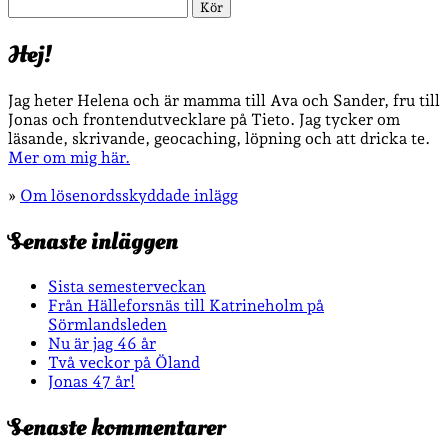
Sök
Hej!
Jag heter Helena och är mamma till Ava och Sander, fru till
Jonas och frontendutvecklare på Tieto. Jag tycker om
läsande, skrivande, geocaching, löpning och att dricka te.
Mer om mig här.
»
Om lösenordsskyddade inlägg
Senaste inläggen
Sista semesterveckan
Från Hälleforsnäs till Katrineholm på
Sörmlandsleden
Nu är jag 46 år
Två veckor på Öland
Jonas 47 år!
Senaste kommentarer