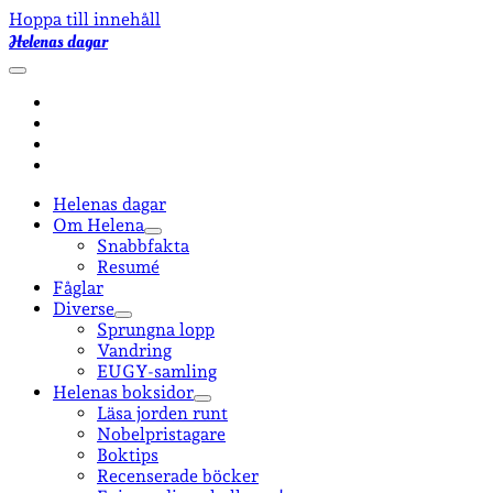
Hoppa till innehåll
Helenas dagar
öppna
primär
facebook
meny
instagram
email-
form
goodreads
Helenas dagar
Om Helena
öppna
Snabbfakta
undermeny
Resumé
Fåglar
Diverse
öppna
Sprungna lopp
undermeny
Vandring
EUGY-samling
Helenas boksidor
öppna
Läsa jorden runt
undermeny
Nobelpristagare
Boktips
Recenserade böcker