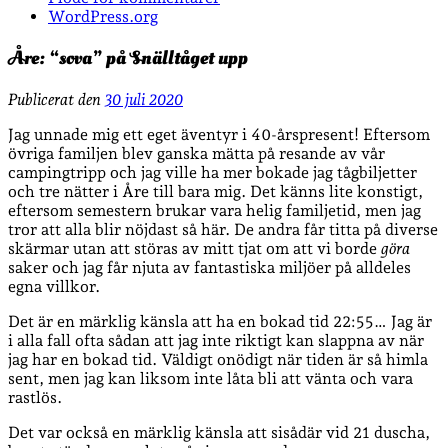
WordPress.org
Åre: “sova” på Snälltåget upp
Publicerat den
30 juli 2020
Jag unnade mig ett eget äventyr i 40-årspresent! Eftersom
övriga familjen blev ganska mätta på resande av vår
campingtripp och jag ville ha mer bokade jag tågbiljetter
och tre nätter i Åre till bara mig. Det känns lite konstigt,
eftersom semestern brukar vara helig familjetid, men jag
tror att alla blir nöjdast så här. De andra får titta på diverse
skärmar utan att störas av mitt tjat om att vi borde
göra
saker och jag får njuta av fantastiska miljöer på alldeles
egna villkor.
Det är en märklig känsla att ha en bokad tid 22:55… Jag är
i alla fall ofta sådan att jag inte riktigt kan slappna av när
jag har en bokad tid. Väldigt onödigt när tiden är så himla
sent, men jag kan liksom inte låta bli att vänta och vara
rastlös.
Det var också en märklig känsla att sisådär vid 21 duscha,