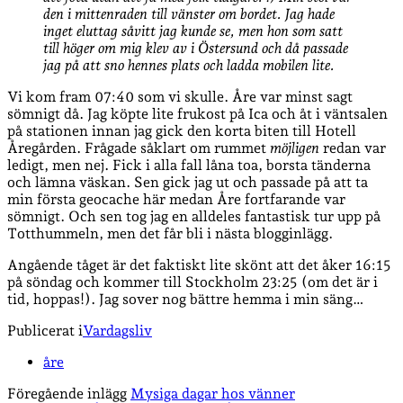
den i mittenraden till vänster om bordet. Jag hade
inget eluttag såvitt jag kunde se, men hon som satt
till höger om mig klev av i Östersund och då passade
jag på att sno hennes plats och ladda mobilen lite.
Vi kom fram 07:40 som vi skulle. Åre var minst sagt
sömnigt då. Jag köpte lite frukost på Ica och åt i väntsalen
på stationen innan jag gick den korta biten till Hotell
Åregården. Frågade såklart om rummet
möjligen
redan var
ledigt, men nej. Fick i alla fall låna toa, borsta tänderna
och lämna väskan. Sen gick jag ut och passade på att ta
min första geocache här medan Åre fortfarande var
sömnigt. Och sen tog jag en alldeles fantastisk tur upp på
Totthummeln, men det får bli i nästa blogginlägg.
Angående tåget är det faktiskt lite skönt att det åker 16:15
på söndag och kommer till Stockholm 23:25 (om det är i
tid, hoppas!). Jag sover nog bättre hemma i min säng…
Publicerat i
Vardagsliv
åre
Föregående inlägg
Mysiga dagar hos vänner