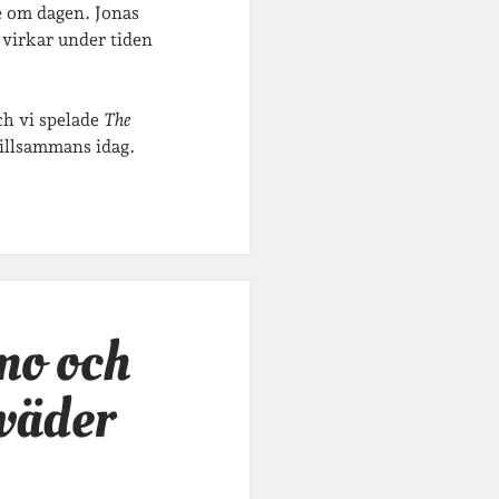
 om dagen. Jonas
 virkar under tiden
h vi spelade
The
illsammans idag.
mo och
väder