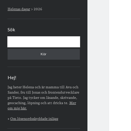
Sidopanel
Helenas dagar
>
2026
Sök
Sök
Hej!
Jag heter Helena och är mamma till Ava och
Sander, fru till Jonas och frontendutvecklare
på Tieto. Jag tycker om läsande, skrivande,
geocaching, löpning och att dricka te.
Mer
om mig här.
»
Om lösenordsskyddade inlägg