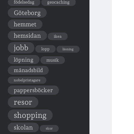
födelsedag
geocaching
Göteborg
hemmet
hemsidan
ikea
jobb
lopp
läsning
löpning
musik
månadsbild
nobelpristagare
pappersböcker
resor
shopping
skolan
skor