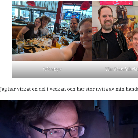
O’Learys
The Mandaloria
Jag har virkat en del i veckan och har stor nytta av min han