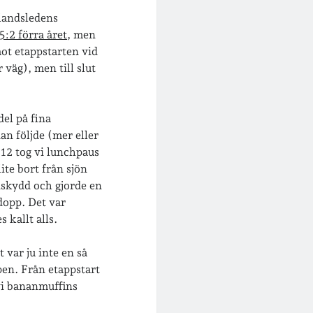
landsledens
5:2 förra året
, men
mot etappstarten vid
r väg), men till slut
del på fina
an följde (mer eller
 12 tog vi lunchpaus
lite bort från sjön
ndskydd och gjorde en
jdopp. Det var
 kallt alls.
 var ju inte en så
pen. Från etappstart
 vi bananmuffins