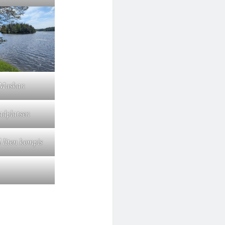
Muskan
adplatsen
l liten kompis