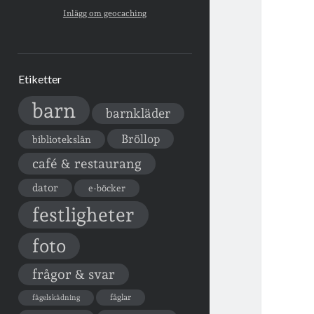
Inlägg om geocaching
Etiketter
barn
barnkläder
Bröllop
bibliotekslån
café & restaurang
dator
e-böcker
festligheter
foto
frågor & svar
fåglar
fågelskådning