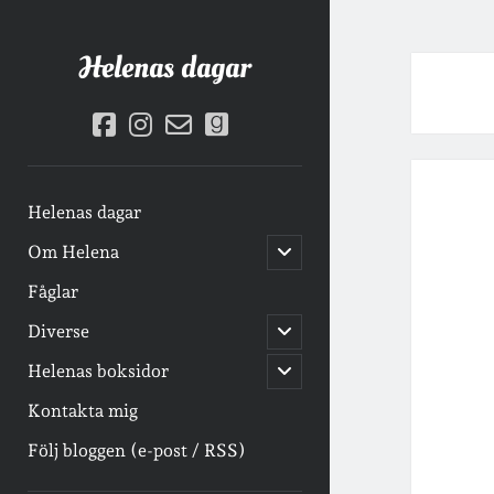
Helenas dagar
facebook
instagram
email-
goodreads
form
Helenas dagar
öppna
Om Helena
undermeny
Fåglar
öppna
Diverse
undermeny
öppna
Helenas boksidor
undermeny
Kontakta mig
Följ bloggen (e-post / RSS)