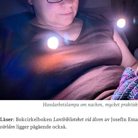
Handarbetslampa om nacken, mycket praktisk
Läser:
Bokcirkelboken
Lantbiblioteket vid älven
av Josefin Em
världen
ligger pågående också.