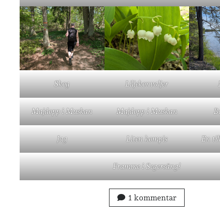
Skog
Liljekonvaljer
Majdopp i Muskan
Majdopp i Muskan
B
Jag
Liten kompis
En til
Framme i Segersäng!
1 kommentar