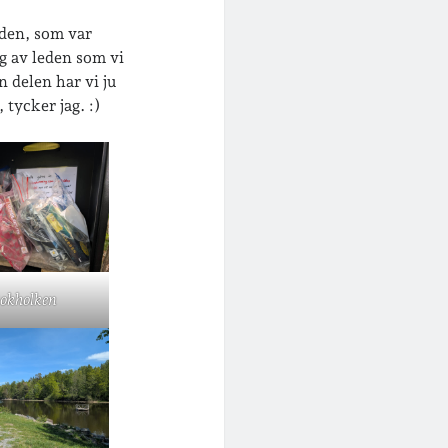
eden, som var
g av leden som vi
n delen har vi ju
 tycker jag. :)
okholken