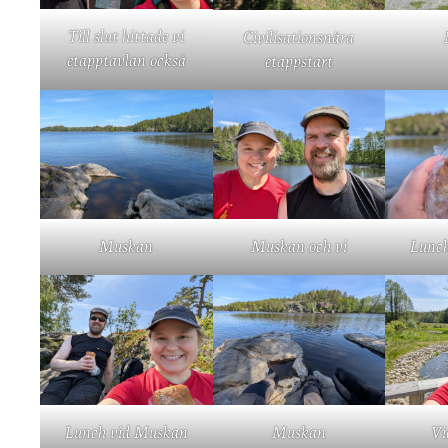
Till slut hittade vi
Civilisationsnära
etapptavlan också
etappstart
Muskan och vi
Muskan
Lunc
Lunch vid Muskan
Vi
Muskan