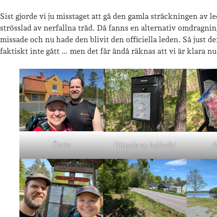
Sist gjorde vi ju misstaget att gå den gamla sträckningen av l
strösslad av nerfallna träd. Då fanns en alternativ omdragnin
missade och nu hade den blivit den officiella leden. Så just de
faktiskt inte gått … men det får ändå räknas att vi är klara nu,
Ösmo
Hittade en bokholk!
B