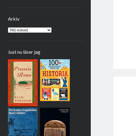
Arkiv
Arkiv
Just nu läser jag