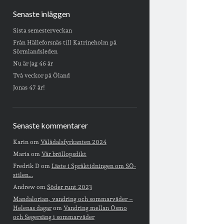
Senaste inläggen
Sista semesterveckan
Från Hälleforsnäs till Katrineholm på
Sörmlandsleden
Nu är jag 46 år
Två veckor på Öland
Jonas 47 år!
Senaste kommentarer
Karin
om
Vålådalsfyrkanten 2024
Maria
om
Vår bröllopsdikt
Fredrik D
om
Läste i Språktidningen om SÖ-
stilen…
Andrew
om
Söder runt 2023
Mandalorian, vandring och sommarväder –
Helenas dagar
om
Vandring mellan Ösmo
och Segersäng i sommarväder