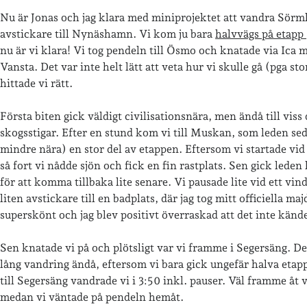
Nu är Jonas och jag klara med miniprojektet att vandra Sörm
avstickare till Nynäshamn. Vi kom ju bara
halvvägs på etapp 
nu är vi klara! Vi tog pendeln till Ösmo och knatade via Ica 
Vansta. Det var inte helt lätt att veta hur vi skulle gå (pga sto
hittade vi rätt.
Första biten gick väldigt civilisationsnära, men ändå till viss 
skogsstigar. Efter en stund kom vi till Muskan, som leden sed
mindre nära) en stor del av etappen. Eftersom vi startade vid
så fort vi nådde sjön och fick en fin rastplats. Sen gick leden 
för att komma tillbaka lite senare. Vi pausade lite vid ett vi
liten avstickare till en badplats, där jag tog mitt officiella ma
superskönt och jag blev positivt överraskad att det inte kändes
Sen knatade vi på och plötsligt var vi framme i Segersäng. Det
lång vandring ändå, eftersom vi bara gick ungefär halva etap
till Segersäng vandrade vi i 3:50 inkl. pauser. Väl framme åt
medan vi väntade på pendeln hemåt.