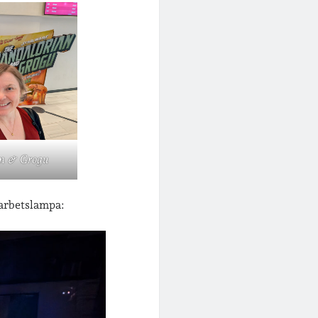
n & Grogu
darbetslampa: