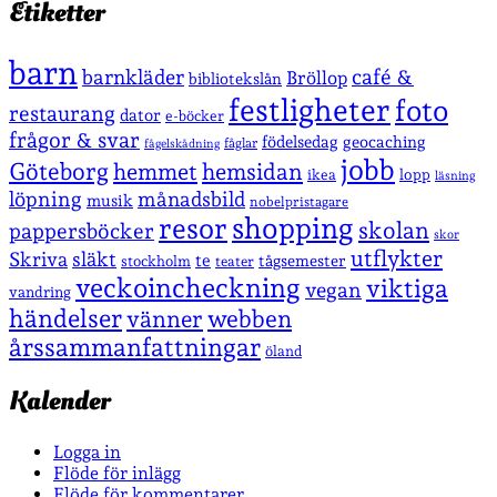
Etiketter
barn
café &
barnkläder
Bröllop
bibliotekslån
festligheter
foto
restaurang
dator
e-böcker
frågor & svar
födelsedag
geocaching
fåglar
fågelskådning
jobb
Göteborg
hemmet
hemsidan
lopp
ikea
läsning
löpning
månadsbild
musik
nobelpristagare
shopping
resor
skolan
pappersböcker
skor
utflykter
Skriva
släkt
te
stockholm
tågsemester
teater
veckoincheckning
viktiga
vegan
vandring
händelser
vänner
webben
årssammanfattningar
öland
Kalender
Logga in
Flöde för inlägg
Flöde för kommentarer