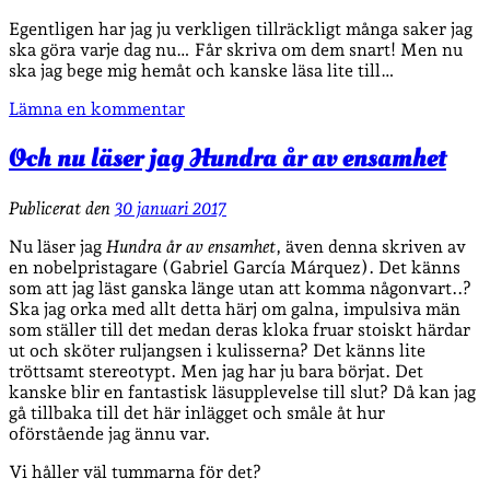
Egentligen har jag ju verkligen tillräckligt många saker jag
ska göra varje dag nu… Får skriva om dem snart! Men nu
ska jag bege mig hemåt och kanske läsa lite till…
Lämna en kommentar
Och nu läser jag Hundra år av ensamhet
Publicerat den
30 januari 2017
Nu läser jag
Hundra år av ensamhet
, även denna skriven av
en nobelpristagare (Gabriel García Márquez). Det känns
som att jag läst ganska länge utan att komma någonvart..?
Ska jag orka med allt detta härj om galna, impulsiva män
som ställer till det medan deras kloka fruar stoiskt härdar
ut och sköter ruljangsen i kulisserna? Det känns lite
tröttsamt stereotypt. Men jag har ju bara börjat. Det
kanske blir en fantastisk läsupplevelse till slut? Då kan jag
gå tillbaka till det här inlägget och småle åt hur
oförstående jag ännu var.
Vi håller väl tummarna för det?