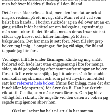
man behöver bläddra tillbaka till den ibland…
Det är en släktskröna alltså, men den innefattar också
magisk realism på ett mysigt sätt. Man vet att vad som
helst kan hända… I början suckade jag en del över att än en
gång ställas inför berättelser om halvgalna, egensinniga
män som tokar till det för alla, medan deras fruar stoiskt
städar upp kaoset och håller familjen på fötter i
bakgrunden. Det har man ju sett förr. Men till slut grep
boken tag i mig… i omgångar, får jag väl säga, för ibland
tappade jag lite fart.
Vid något tillfälle under läsningen kände jag mig smått
förlorad och hade läst utan engagemang i lite för många
sidor, så då googlade jag efter sammanfattningar av boken
för att få lite erinranshjälp. Jag hittade en så skön snubbe
som kallar sig skalman och som på ett mycket ambitiöst
sätt har
refererat hela boken
(finns fler inlägg, men det där
innehåller lejonparten) för Svenska B. Han har skrivit
riktat till Cecilia, som måste vara läraren. Och jag blev
väldigt full i skratt, för ungefär vid den delen av boken jag
segade mig igenom skrev han:
Okej nu lackar jag helt på att alla har samma