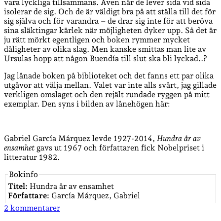
vara lyckliga tillsammans. Även när de lever sida vid sida
isolerar de sig. Och de är väldigt bra på att ställa till det för
sig själva och för varandra – de drar sig inte för att beröva
sina släktingar kärlek när möjligheten dyker upp. Så det är
ju rätt mörkt egentligen och boken rymmer mycket
dåligheter av olika slag. Men kanske smittas man lite av
Ursulas hopp att någon Buendía till slut ska bli lyckad..?
Jag lånade boken på biblioteket och det fanns ett par olika
utgåvor att välja mellan. Valet var inte alls svårt, jag gillade
verkligen omslaget och den rejält rundade ryggen på mitt
exemplar. Den syns i bilden av lånehögen här:
Gabriel García Márquez levde 1927-2014,
Hundra år av
ensamhet
gavs ut 1967 och författaren fick Nobelpriset i
litteratur 1982.
Bokinfo
Titel:
Hundra år av ensamhet
Författare:
García Márquez, Gabriel
2 kommentarer