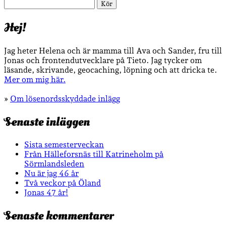
Sök
Hej!
Jag heter Helena och är mamma till Ava och Sander, fru till
Jonas och frontendutvecklare på Tieto. Jag tycker om
läsande, skrivande, geocaching, löpning och att dricka te.
Mer om mig här.
»
Om lösenordsskyddade inlägg
Senaste inläggen
Sista semesterveckan
Från Hälleforsnäs till Katrineholm på
Sörmlandsleden
Nu är jag 46 år
Två veckor på Öland
Jonas 47 år!
Senaste kommentarer