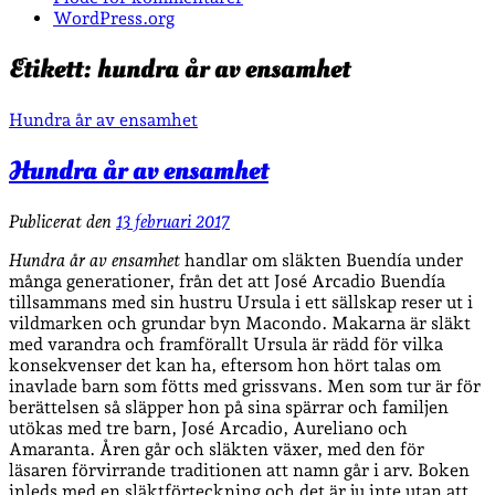
WordPress.org
Etikett:
hundra år av ensamhet
Hundra år av ensamhet
Hundra år av ensamhet
Publicerat den
13 februari 2017
Hundra år av ensamhet
handlar om släkten Buendía under
många generationer, från det att José Arcadio Buendía
tillsammans med sin hustru Ursula i ett sällskap reser ut i
vildmarken och grundar byn Macondo. Makarna är släkt
med varandra och framförallt Ursula är rädd för vilka
konsekvenser det kan ha, eftersom hon hört talas om
inavlade barn som fötts med grissvans. Men som tur är för
berättelsen så släpper hon på sina spärrar och familjen
utökas med tre barn, José Arcadio, Aureliano och
Amaranta. Åren går och släkten växer, med den för
läsaren förvirrande traditionen att namn går i arv. Boken
inleds med en släktförteckning och det är ju inte utan att