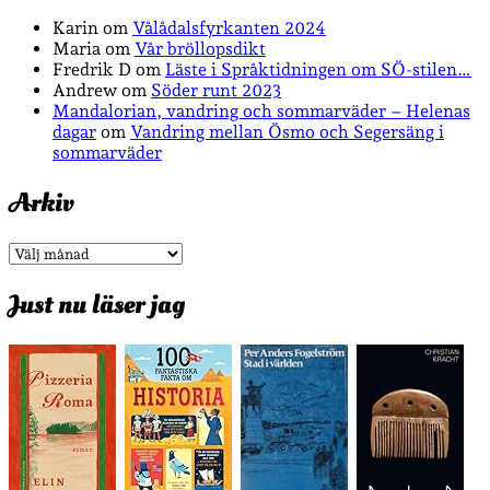
Karin
om
Vålådalsfyrkanten 2024
Maria
om
Vår bröllopsdikt
Fredrik D
om
Läste i Språktidningen om SÖ-stilen…
Andrew
om
Söder runt 2023
Mandalorian, vandring och sommarväder – Helenas
dagar
om
Vandring mellan Ösmo och Segersäng i
sommarväder
Arkiv
Arkiv
Just nu läser jag