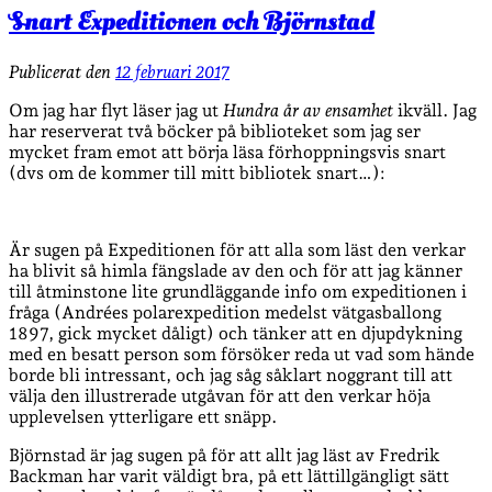
Snart Expeditionen och Björnstad
Publicerat den
12 februari 2017
Om jag har flyt läser jag ut
Hundra år av ensamhet
ikväll. Jag
har reserverat två böcker på biblioteket som jag ser
mycket fram emot att börja läsa förhoppningsvis snart
(dvs om de kommer till mitt bibliotek snart…):
Är sugen på Expeditionen för att alla som läst den verkar
ha blivit så himla fängslade av den och för att jag känner
till åtminstone lite grundläggande info om expeditionen i
fråga (Andrées polarexpedition medelst vätgasballong
1897, gick mycket dåligt) och tänker att en djupdykning
med en besatt person som försöker reda ut vad som hände
borde bli intressant, och jag såg såklart noggrant till att
välja den illustrerade utgåvan för att den verkar höja
upplevelsen ytterligare ett snäpp.
Björnstad är jag sugen på för att allt jag läst av Fredrik
Backman har varit väldigt bra, på ett lättillgängligt sätt