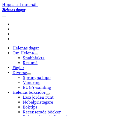
Hoppa till innehåll
Helenas dagar
öppna
primär
facebook
meny
instagram
email-
form
goodreads
Helenas dagar
Om Helena
öppna
Snabbfakta
undermeny
Resumé
Fåglar
Diverse
öppna
Sprungna lopp
undermeny
Vandring
EUGY-samling
Helenas boksidor
öppna
Läsa jorden runt
undermeny
Nobelpristagare
Boktips
Recenserade böcker