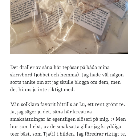
Senaste inläggen
Sista semesterveckan
Från Hälleforsnäs till Katrineholm på Sörmlandsleden
Nu är jag 46 år
Två veckor på Öland
Jonas 47 år!
Det dräller av såna här tepåsar på båda mina
skrivbord (jobbet och hemma). Jag hade väl någon
Senaste kommentarer
sorts tanke om att jag skulle blogga om dem, men
det hinns ju inte riktigt med.
Karin
om
Vålådalsfyrkanten 2024
Maria
om
Vår bröllopsdikt
Min solklara favorit hittills är Lu, ett rent grönt te.
Fredrik D
om
Läste i Språktidningen om SÖ-stilen…
Ja, jag säger ju det, såna här kreativa
Andrew
om
Söder runt 2023
smaksättningar är egentligen slöseri på mig. :) Men
Mandalorian, vandring och sommarväder – Helenas dagar
om
Vandring mellan Ösmo och Segersäng i sommarväder
hur som helst, av de smaksatta gillar jag kryddiga
teer bäst, som Tja(i) i bilden. Jag föredrar riktigt te,