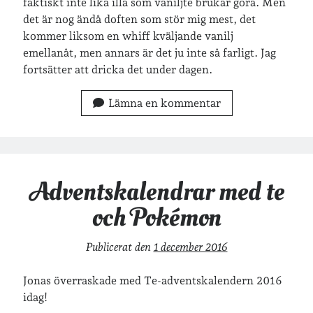
faktiskt inte lika illa som vaniljte brukar göra. Men
det är nog ändå doften som stör mig mest, det
kommer liksom en whiff kväljande vanilj
Inlägg om geocaching
emellanåt, men annars är det ju inte så farligt. Jag
fortsätter att dricka det under dagen.
Lämna en kommentar
Etiketter
barn
barnkläder
bibliotekslån
café & restaurang
Bröllop
dator
Adventskalendrar med te
festligheter
foto
e-böcker
och Pokémon
frågor & svar
fåglar
fågelskådning
Publicerat den
1 december 2016
Göteborg
födelsedag
geocaching
hemmet
hemsidan
Jonas överraskade med Te-adventskalendern 2016
ikea
idag!
jobb
löpning