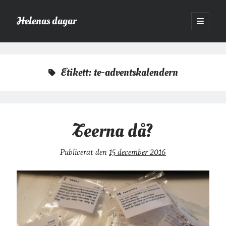
Helenas dagar
öppna
primär
Sidopanel
meny
Helenas dagar
>
te-adventskalendern
Etikett:
te-adventskalendern
Sök
Sök
Teerna då?
Publicerat den
15 december 2016
Hej!
Jag heter Helena och är mamma till Ava och Sander, fru till Jonas
och frontendutvecklare på Tieto. Jag tycker om läsande, skrivande,
geocaching, löpning och att dricka te.
Mer om mig här.
»
Om lösenordsskyddade inlägg