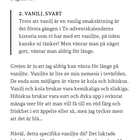
2. VANILJ, SVART
Jag bokför
min läsning på Goodreads
.
Trots att vanilj är en vanlig smaksättning är
det första gången i Te-adventskalenderns
historia som vi har med ett vaniljte, på tiden
Geocaching
kanske ni tänker! Men väntar man på något
gott, väntar man aldrig för länge.
Grejen är ju att jag aldrig kan vänta för länge på
vaniljte. Vaniljte är lite av min nemesis i tevärlden.
De enda som möjligen är värre är kola och hibiskus.
Vanilj och kola brukar vara kemikaliga och sliskiga.
Hibiskus brukar vara surt och dyka upp i oväntat
många teer för att man vill få till en röd färg och
friskhet i ett äppelte eller så, men jag tycker mest
att det är blä…
Nåväl, detta specifika vaniljte då? Det luktade