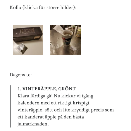
lopp
läsning
Kolla (klicka för större bilder):
månadsbild
musik
nobelpristagare
resor
pappersböcker
shopping
skolan
skor
Skriva
släkt
te
stockholm
utflykter
tågsemester
teater
veckoincheckning
vandring
Dagens te:
viktiga händelser
vegan
1. VINTERÄPPLE, GRÖNT
vänner
webben
Klara färdiga gå! Nu kickar vi igång
kalendern med ett riktigt krispigt
årssammanfattningar
öland
vinteräpple, sött och lite kryddigt precis som
ett kanderat äpple på den bästa
julmarknaden.
Kalender