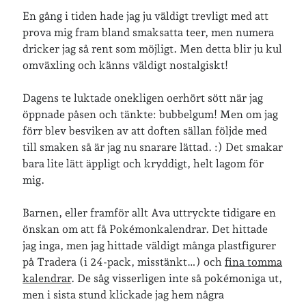
En gång i tiden hade jag ju väldigt trevligt med att
Logga in
prova mig fram bland smaksatta teer, men numera
Flöde för inlägg
dricker jag så rent som möjligt. Men detta blir ju kul
Flöde för kommentarer
omväxling och känns väldigt nostalgiskt!
WordPress.org
Dagens te luktade onekligen oerhört sött när jag
öppnade påsen och tänkte: bubbelgum! Men om jag
förr blev besviken av att doften sällan följde med
till smaken så är jag nu snarare lättad. :) Det smakar
bara lite lätt äppligt och kryddigt, helt lagom för
mig.
Barnen, eller framför allt Ava uttryckte tidigare en
önskan om att få Pokémonkalendrar. Det hittade
jag inga, men jag hittade väldigt många plastfigurer
på Tradera (i 24-pack, misstänkt…) och
fina tomma
kalendrar
. De såg visserligen inte så pokémoniga ut,
men i sista stund klickade jag hem några