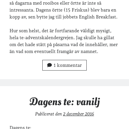
så dagarna med rooibos eller örtte är inte så
Arkiv
intressanta. Dagens örtte (15 Friskus) blev bara en
kopp av, sen bytte jag till jobbets English Breakfast.
Arkiv
Hur som helst, det är fortfarande väldigt mysigt,
hela te-adventskalendergrejen. Jag skulle ha gillat
Just nu läser jag
om det hade stått på påsarna vad de innehåller, mer
än vad som eventuellt framgår av namnet.
1 kommentar
Dagens te: vanilj
Publicerat den
2 december 2016
Dagens te: