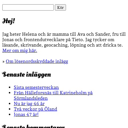
Sök
Hej!
Jag heter Helena och är mamma till Ava och Sander, fru till
Jonas och frontendutvecklare på Tieto. Jag tycker om
läsande, skrivande, geocaching, löpning och att dricka te.
Mer om mig här.
»
Om lösenordsskyddade inlägg
Senaste inläggen
Sista semesterveckan
Från Hälleforsnäs till Katrineholm på
Sörmlandsleden
Nu är jag 46 år
Två veckor på Öland
Jonas 47 år!
Senaste kommentarer