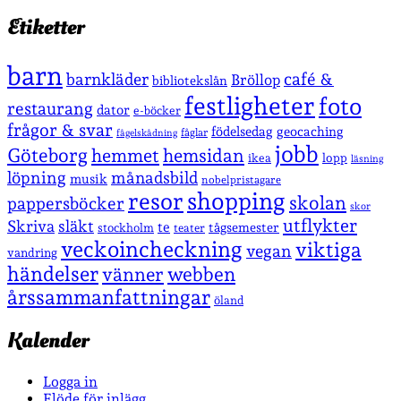
Etiketter
barn
café &
barnkläder
Bröllop
bibliotekslån
festligheter
foto
restaurang
dator
e-böcker
frågor & svar
födelsedag
geocaching
fåglar
fågelskådning
jobb
Göteborg
hemmet
hemsidan
lopp
ikea
läsning
löpning
månadsbild
musik
nobelpristagare
shopping
resor
skolan
pappersböcker
skor
utflykter
Skriva
släkt
te
stockholm
tågsemester
teater
veckoincheckning
viktiga
vegan
vandring
händelser
vänner
webben
årssammanfattningar
öland
Kalender
Logga in
Flöde för inlägg