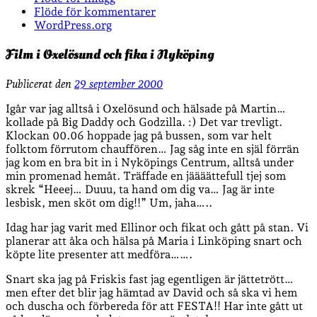
Flöde för kommentarer
WordPress.org
Film i Oxelösund och fika i Nyköping
Publicerat den
29 september 2000
Igår var jag alltså i Oxelösund och hälsade på Martin…
kollade på Big Daddy och Godzilla. :) Det var trevligt.
Klockan 00.06 hoppade jag på bussen, som var helt
folktom förrutom chauffören… Jag såg inte en själ förrän
jag kom en bra bit in i Nyköpings Centrum, alltså under
min promenad hemåt. Träffade en jäääättefull tjej som
skrek “Heeej… Duuu, ta hand om dig va… Jag är inte
lesbisk, men sköt om dig!!” Um, jaha…..
Idag har jag varit med Ellinor och fikat och gått på stan. Vi
planerar att åka och hälsa på Maria i Linköping snart och
köpte lite presenter att medföra…….
Snart ska jag på Friskis fast jag egentligen är jättetrött…
men efter det blir jag hämtad av David och så ska vi hem
och duscha och förbereda för att FESTA!! Har inte gått ut