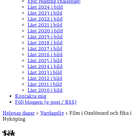
Epic reading challenge!
Läst 2024 i bild
Läst 2023 i bild
Läst 2022 i bild
Läst 2021 i bild
Läst 2020 i bild
Läst 2019 i bild
Läst 2018 i bild
Läst 2017 i bild
Läst 2016 i bild
Läst 2015 i bild
Läst 2014 i bild
Läst 2013 i bild
Läst 2012 i bild
Läst 2011 i bild
Läst 2010 i bild
Kontakta mig
Följ bloggen (e-post / RSS)
Sidopanel
Helenas dagar
>
Vardagsliv
>
Film i Oxelösund och fika i
Nyköping
Sök