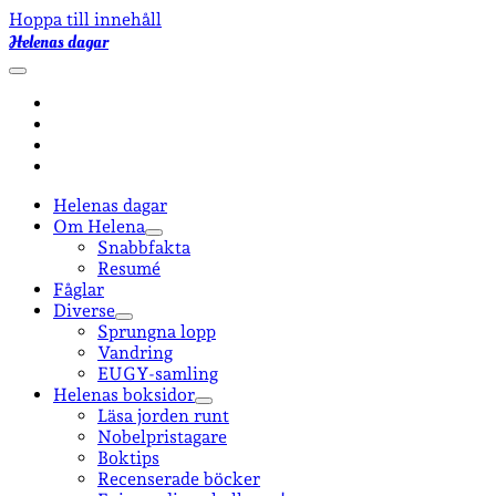
Hoppa till innehåll
Helenas dagar
öppna
primär
facebook
meny
instagram
email-
form
goodreads
Helenas dagar
Om Helena
öppna
Snabbfakta
undermeny
Resumé
Fåglar
Diverse
öppna
Sprungna lopp
undermeny
Vandring
EUGY-samling
Helenas boksidor
öppna
Läsa jorden runt
undermeny
Nobelpristagare
Boktips
Recenserade böcker