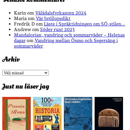
Karin
om
Vålådalsfyrkanten 2024
Maria
om
Vår bröllopsdikt
Fredrik D
om
Läste i Språktidningen om SÖ-stilen…
Andrew
om
Söder runt 2023
Mandalorian, vandring och sommarväder – Helenas
dagar
om
Vandring mellan Ösmo och Segersäng i
sommarväder
Arkiv
Arkiv
Just nu läser jag