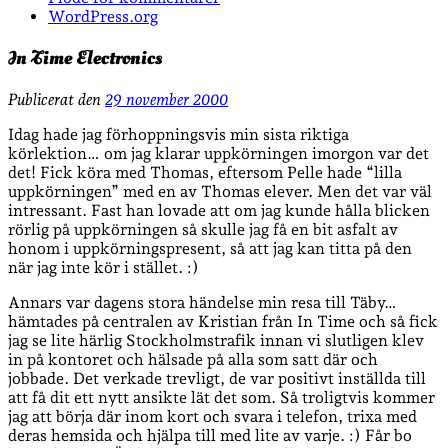
WordPress.org
In Time Electronics
Publicerat den
29 november 2000
Idag hade jag förhoppningsvis min sista riktiga
körlektion… om jag klarar uppkörningen imorgon var det
det! Fick köra med Thomas, eftersom Pelle hade “lilla
uppkörningen” med en av Thomas elever. Men det var väl
intressant. Fast han lovade att om jag kunde hålla blicken
rörlig på uppkörningen så skulle jag få en bit asfalt av
honom i uppkörningspresent, så att jag kan titta på den
när jag inte kör i stället. :)
Annars var dagens stora händelse min resa till Täby…
hämtades på centralen av Kristian från In Time och så fick
jag se lite härlig Stockholmstrafik innan vi slutligen klev
in på kontoret och hälsade på alla som satt där och
jobbade. Det verkade trevligt, de var positivt inställda till
att få dit ett nytt ansikte lät det som. Så troligtvis kommer
jag att börja där inom kort och svara i telefon, trixa med
deras hemsida och hjälpa till med lite av varje. :) Får bo