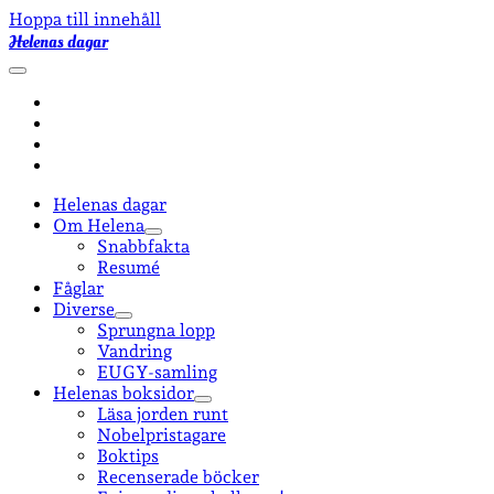
Hoppa till innehåll
Helenas dagar
öppna
primär
facebook
meny
instagram
email-
form
goodreads
Helenas dagar
Om Helena
öppna
Snabbfakta
undermeny
Resumé
Fåglar
Diverse
öppna
Sprungna lopp
undermeny
Vandring
EUGY-samling
Helenas boksidor
öppna
Läsa jorden runt
undermeny
Nobelpristagare
Boktips
Recenserade böcker