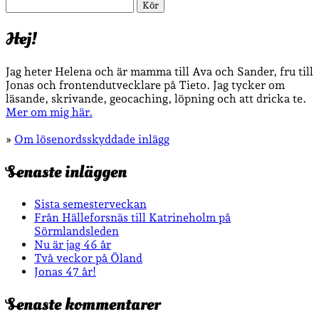
Sök
Hej!
Jag heter Helena och är mamma till Ava och Sander, fru till
Jonas och frontendutvecklare på Tieto. Jag tycker om
läsande, skrivande, geocaching, löpning och att dricka te.
Mer om mig här.
»
Om lösenordsskyddade inlägg
Senaste inläggen
Sista semesterveckan
Från Hälleforsnäs till Katrineholm på
Sörmlandsleden
Nu är jag 46 år
Två veckor på Öland
Jonas 47 år!
Senaste kommentarer