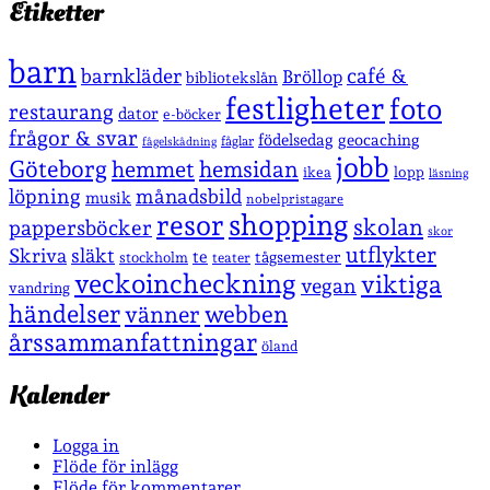
Etiketter
barn
café &
barnkläder
Bröllop
bibliotekslån
festligheter
foto
restaurang
dator
e-böcker
frågor & svar
födelsedag
geocaching
fåglar
fågelskådning
jobb
Göteborg
hemmet
hemsidan
lopp
ikea
läsning
löpning
månadsbild
musik
nobelpristagare
shopping
resor
skolan
pappersböcker
skor
utflykter
Skriva
släkt
te
stockholm
tågsemester
teater
veckoincheckning
viktiga
vegan
vandring
händelser
vänner
webben
årssammanfattningar
öland
Kalender
Logga in
Flöde för inlägg
Flöde för kommentarer