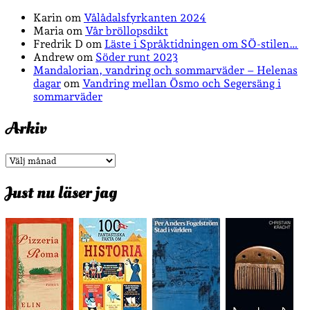
Karin
om
Vålådalsfyrkanten 2024
Maria
om
Vår bröllopsdikt
Fredrik D
om
Läste i Språktidningen om SÖ-stilen…
Andrew
om
Söder runt 2023
Mandalorian, vandring och sommarväder – Helenas
dagar
om
Vandring mellan Ösmo och Segersäng i
sommarväder
Arkiv
Arkiv
Just nu läser jag