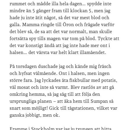
rummet och mådde illa hela dagen… spydde inte
Logga in
mindre än 5 gånger fram till klockan 5, men jag
Flöde för inlägg
hade ju inte ätit något, så det var mest blod och
Flöde för kommentarer
galla. Mamma ringde till Öron och frågade varför
WordPress.org
det blev så, de sa att det var normalt, man skulle
fortsätta spy tills magen var tom på blod. Tyckte att
det var konstigt ändå att jag inte hade mer ont i
halsen… det värsta var helt klart illamåendet.
På torsdagen duschade jag och kände mig fräsch
och hyfsat välmående. Ont i halsen, men ingen
större fara. Jag lyckades äta fiskbullar med potatis,
väl mosat och inte så varmt. Blev rastlös av att gå
omkring hemma, så jag såg till att följa den
ursprungliga planen – att åka hem till Sumpan så
snart som möjligt! Gick till tågstationen, vilket var
ganska jobbigt, men ok.
Framme i Stockholm var jag ju tvungen att hitta