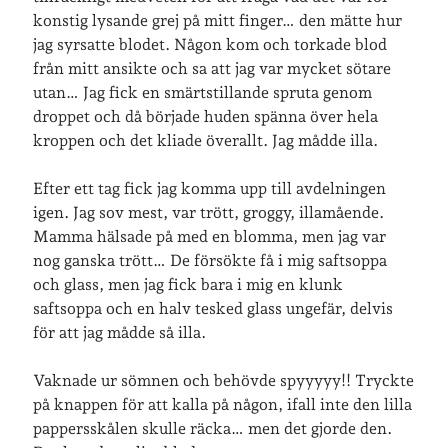
konstig lysande grej på mitt finger… den mätte hur
jag syrsatte blodet. Någon kom och torkade blod
Inlägg om geocaching
från mitt ansikte och sa att jag var mycket sötare
utan… Jag fick en smärtstillande spruta genom
droppet och då började huden spänna över hela
kroppen och det kliade överallt. Jag mådde illa.
Etiketter
Efter ett tag fick jag komma upp till avdelningen
barn
barnkläder
bibliotekslån
igen. Jag sov mest, var trött, groggy, illamående.
Mamma hälsade på med en blomma, men jag var
café & restaurang
Bröllop
dator
nog ganska trött… De försökte få i mig saftsoppa
festligheter
foto
och glass, men jag fick bara i mig en klunk
e-böcker
saftsoppa och en halv tesked glass ungefär, delvis
frågor & svar
för att jag mådde så illa.
fåglar
fågelskådning
Göteborg
födelsedag
geocaching
Vaknade ur sömnen och behövde spyyyyy!! Tryckte
hemmet
hemsidan
på knappen för att kalla på någon, ifall inte den lilla
ikea
pappersskålen skulle räcka… men det gjorde den.
jobb
löpning