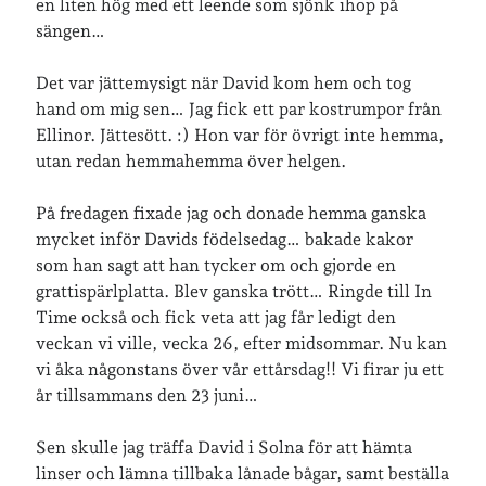
en liten hög med ett leende som sjönk ihop på
sängen…
Det var jättemysigt när David kom hem och tog
hand om mig sen… Jag fick ett par kostrumpor från
Ellinor. Jättesött. :) Hon var för övrigt inte hemma,
utan redan hemmahemma över helgen.
På fredagen fixade jag och donade hemma ganska
mycket inför Davids födelsedag… bakade kakor
som han sagt att han tycker om och gjorde en
grattispärlplatta. Blev ganska trött… Ringde till In
Time också och fick veta att jag får ledigt den
veckan vi ville, vecka 26, efter midsommar. Nu kan
vi åka någonstans över vår ettårsdag!! Vi firar ju ett
år tillsammans den 23 juni…
Sen skulle jag träffa David i Solna för att hämta
linser och lämna tillbaka lånade bågar, samt beställa