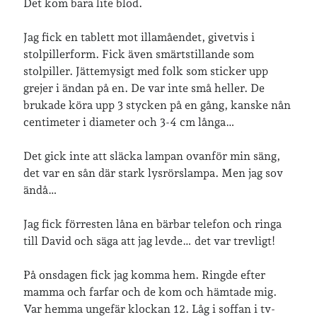
lopp
Det kom bara lite blod.
läsning
månadsbild
musik
nobelpristagare
Jag fick en tablett mot illamåendet, givetvis i
resor
pappersböcker
stolpillerform. Fick även smärtstillande som
stolpiller. Jättemysigt med folk som sticker upp
shopping
skolan
grejer i ändan på en. De var inte små heller. De
skor
brukade köra upp 3 stycken på en gång, kanske nån
Skriva
släkt
te
stockholm
centimeter i diameter och 3-4 cm långa…
utflykter
tågsemester
teater
Det gick inte att släcka lampan ovanför min säng,
veckoincheckning
vandring
det var en sån där stark lysrörslampa. Men jag sov
ändå…
viktiga händelser
vegan
vänner
webben
Jag fick förresten låna en bärbar telefon och ringa
till David och säga att jag levde… det var trevligt!
årssammanfattningar
öland
På onsdagen fick jag komma hem. Ringde efter
mamma och farfar och de kom och hämtade mig.
Var hemma ungefär klockan 12. Låg i soffan i tv-
Kalender