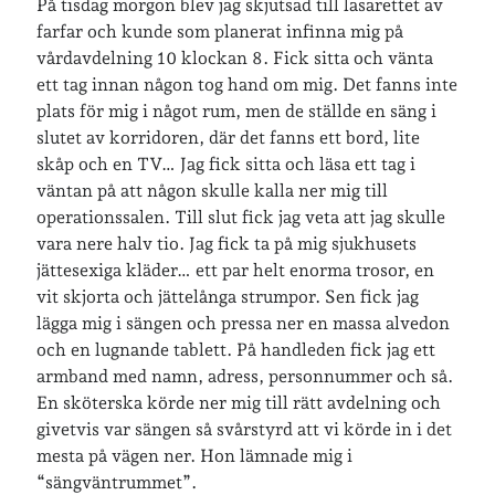
På tisdag morgon blev jag skjutsad till lasarettet av
farfar och kunde som planerat infinna mig på
Arkiv
vårdavdelning 10 klockan 8. Fick sitta och vänta
Arkiv
ett tag innan någon tog hand om mig. Det fanns inte
plats för mig i något rum, men de ställde en säng i
slutet av korridoren, där det fanns ett bord, lite
Just nu läser jag
skåp och en TV… Jag fick sitta och läsa ett tag i
väntan på att någon skulle kalla ner mig till
operationssalen. Till slut fick jag veta att jag skulle
vara nere halv tio. Jag fick ta på mig sjukhusets
jättesexiga kläder… ett par helt enorma trosor, en
vit skjorta och jättelånga strumpor. Sen fick jag
lägga mig i sängen och pressa ner en massa alvedon
och en lugnande tablett. På handleden fick jag ett
armband med namn, adress, personnummer och så.
En sköterska körde ner mig till rätt avdelning och
givetvis var sängen så svårstyrd att vi körde in i det
mesta på vägen ner. Hon lämnade mig i
“sängväntrummet”.