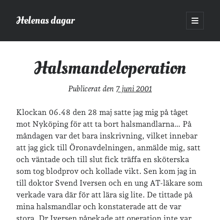
Helenas dagar
öppna
primär
Sidopanel
meny
Helenas dagar
>
Halsmandeloperation
Halsmandeloperation
Sök
Publicerat den
7 juni 2001
Sök
Klockan 06.48 den 28 maj satte jag mig på tåget
mot Nyköping för att ta bort halsmandlarna… På
måndagen var det bara inskrivning, vilket innebar
att jag gick till Öronavdelningen, anmälde mig, satt
och väntade och till slut fick träffa en sköterska
Hej!
som tog blodprov och kollade vikt. Sen kom jag in
Jag heter Helena och är mamma till Ava och Sander, fru till Jonas
till doktor Svend Iversen och en ung AT-läkare som
och frontendutvecklare på Tieto. Jag tycker om läsande, skrivande,
verkade vara där för att lära sig lite. De tittade på
geocaching, löpning och att dricka te.
Mer om mig här.
mina halsmandlar och konstaterade att de var
»
Om lösenordsskyddade inlägg
stora. Dr Iversen påpekade att operation inte var