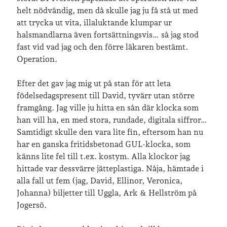
helt nödvändig, men då skulle jag ju få stå ut med
att trycka ut vita, illaluktande klumpar ur
Senaste inläggen
halsmandlarna även fortsättningsvis… så jag stod
Sista semesterveckan
fast vid vad jag och den förre läkaren bestämt.
Från Hälleforsnäs till Katrineholm på Sörmlandsleden
Operation.
Nu är jag 46 år
Två veckor på Öland
Efter det gav jag mig ut på stan för att leta
Jonas 47 år!
födelsedagspresent till David, tyvärr utan större
framgång. Jag ville ju hitta en sån där klocka som
han vill ha, en med stora, rundade, digitala siffror…
Senaste kommentarer
Samtidigt skulle den vara lite fin, eftersom han nu
har en ganska fritidsbetonad GUL-klocka, som
Karin
om
Vålådalsfyrkanten 2024
känns lite fel till t.ex. kostym. Alla klockor jag
Maria
om
Vår bröllopsdikt
hittade var dessvärre jätteplastiga. Nåja, hämtade i
Fredrik D
om
Läste i Språktidningen om SÖ-stilen…
alla fall ut fem (jag, David, Ellinor, Veronica,
Andrew
om
Söder runt 2023
Johanna) biljetter till Uggla, Ark & Hellström på
Mandalorian, vandring och sommarväder – Helenas dagar
om
Jogersö.
Vandring mellan Ösmo och Segersäng i sommarväder