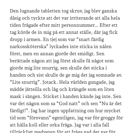
Den lugnande tabletten tog skruv, jag blev ganska
dåsig och tyckte att det var irriterande att alla hela
Jag bokför
min läsning på Goodreads
.
tiden frågade efter mitt personnummer… Efter ett
tag körde de in mig på ett annat ställe, där jag fick
dropp i armen. En tjej som var “snart färdig
Geocaching
narkossköterska” lyckades inte sticka in nålen
först, men en annan gjorde det smidigt. Sen
berättade någon att jag först skulle få något som
gjorde mig lite snurrig, sen skulle det sticka i
handen och sist skulle de ge mig det jag somnade av.
“Lite snurrig”. Jotack. Hela världen gungade, jag
mådde jätteilla och låg och krängde som en liten
mask i sängen. Sticket i handen kände jag inte. Sen
var det någon som sa “God natt” och sen “Nu är det
färdigt!”. Jag har ingen uppfattning om hur mycket
tid som “försvann” egentligen, jag var för groggy för
att hålla koll eller orka fråga. Jag var i alla fall
tillräckligt medveten för att fråga vad det var för