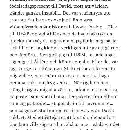
födelsedagspresent till David, trots att världen
kändes ganska instabil… Det var studentyra ute,
trots att det inte ens var juni! En massa
vitbemössade människor och lövade fordon… Gick
till Ur&Penn vid Åhléns och de hade faktiskt en
klocka som såg ut ungefär som jag tänkt mig, så det
fick bli den. Jag klarade verkligen inte av att gå runt
och jämföra… Sen gick jag till H&M, hittade inget,
tog mig till Åhléns och köpte en nalle. Efter det var
jag tvungen att köpa nytt SL-kort för att kunna ta
mig vidare, morr när man vet att man ska ligga
hemma sjuk i en dryg vecka… När jag kom hem
slängde jag av mig alla väskor, orkade inte ens titta
på posten som var till mig eller paketet från Ellinor
som låg på bordet… stapplade in till sovrummet…
och på golvet stod en röd ros i en vas. Från David
såklart. Med ett jättejättesött kort där det stod att
han bara ville säga att han älskar mig… så då var det