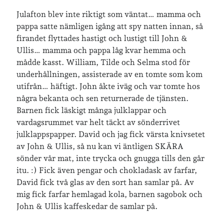
Julafton blev inte riktigt som väntat… mamma och
Arkiv
pappa satte nämligen igång att spy natten innan, så
Arkiv
firandet flyttades hastigt och lustigt till John &
Ullis… mamma och pappa låg kvar hemma och
mådde kasst. William, Tilde och Selma stod för
Just nu läser jag
underhållningen, assisterade av en tomte som kom
utifrån… häftigt. John åkte iväg och var tomte hos
några bekanta och sen returnerade de tjänsten.
Barnen fick läskigt många julklappar och
vardagsrummet var helt täckt av sönderrivet
julklappspapper. David och jag fick värsta knivsetet
av John & Ullis, så nu kan vi äntligen SKÄRA
sönder vår mat, inte trycka och gnugga tills den går
itu. :) Fick även pengar och chokladask av farfar,
David fick två glas av den sort han samlar på. Av
mig fick farfar hemlagad kola, barnen sagobok och
John & Ullis kaffeskedar de samlar på.