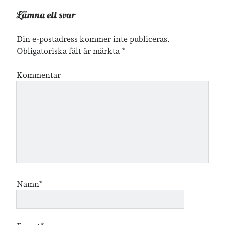
lopp
läsning
Lämna ett svar
månadsbild
musik
nobelpristagare
resor
pappersböcker
Din e-postadress kommer inte publiceras.
Obligatoriska fält är märkta
*
shopping
skolan
skor
Kommentar
Skriva
släkt
te
stockholm
utflykter
tågsemester
teater
veckoincheckning
vandring
viktiga händelser
vegan
vänner
webben
årssammanfattningar
öland
Namn*
Kalender