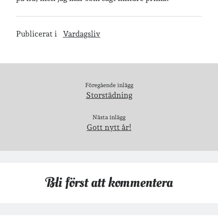
Inlägg om geocaching
Publicerat i
Vardagsliv
Etiketter
Föregående inlägg
Storstädning
barn
barnkläder
bibliotekslån
Nästa inlägg
café & restaurang
Bröllop
dator
Gott nytt år!
festligheter
foto
e-böcker
frågor & svar
fåglar
fågelskådning
Göteborg
Bli först att kommentera
födelsedag
geocaching
hemmet
hemsidan
ikea
jobb
löpning