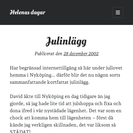
Helenas dagar
öppna
primär
Sidopanel
meny
Helenas dagar
>
Vardagsliv
>
Julinlägg
Julinlägg
Sök
Publicerat den
28 december 2002
Sök
Har begränsad internettillgång så här under jullovet
hemma i Nyköping… därför blir det nu någon sorts
sammanfattande kortfattat julinlägg.
David åkte till Nyköping en dag tidigare än jag
Hej!
gjorde, så jag hade lite tid att julshoppa och fixa och
Jag heter Helena och är mamma till Ava och Sander, fru till Jonas
dona ifred i vår nystädade lägenhet. Det var som en
och frontendutvecklare på Tieto. Jag tycker om läsande, skrivande,
chock att komma hem till lägenheten – först då
geocaching, löpning och att dricka te.
Mer om mig här.
kände jag verkligen skillnaden, det var liksom så
»
Om lösenordsskyddade inlägg
STÄDAT!