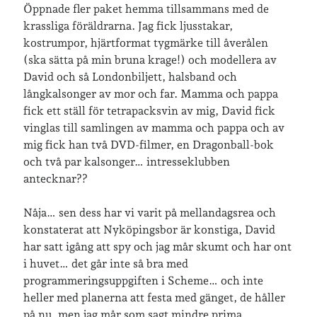
Öppnade fler paket hemma tillsammans med de
krassliga föräldrarna. Jag fick ljusstakar,
kostrumpor, hjärtformat tygmärke till åverålen
Jag bokför
min läsning på Goodreads
.
(ska sätta på min bruna krage!) och modellera av
David och så Londonbiljett, halsband och
långkalsonger av mor och far. Mamma och pappa
Geocaching
fick ett ställ för tetrapacksvin av mig, David fick
vinglas till samlingen av mamma och pappa och av
mig fick han två DVD-filmer, en Dragonball-bok
och två par kalsonger… intresseklubben
antecknar??
Nåja… sen dess har vi varit på mellandagsrea och
konstaterat att Nyköpingsbor är konstiga, David
har satt igång att spy och jag mår skumt och har ont
i huvet… det går inte så bra med
programmeringsuppgiften i Scheme… och inte
heller med planerna att festa med gänget, de håller
på nu, men jag mår som sagt mindre prima.