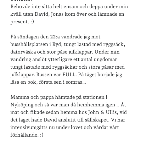
Behövde inte sitta helt ensam och deppa under min
kväll utan David, Jonas kom över och lämnade en
Senaste inläggen
present. :)
Sista semesterveckan
Från Hälleforsnäs till Katrineholm på Sörmlandsleden
På söndagen den 22:a vandrade jag mot
Nu är jag 46 år
busshållsplatsen i Ryd, tungt lastad med ryggsäck,
Två veckor på Öland
datorväska och stor påse julklappar. Under min
Jonas 47 år!
vandring anslöt ytterligare ett antal ungdomar
tungt lastade med ryggsäckar och stora påsar med
julklappar. Bussen var FULL. På tåget började jag
Senaste kommentarer
läsa en bok, första sen i somras…
Karin
om
Vålådalsfyrkanten 2024
Mamma och pappa hämtade på stationen i
Maria
om
Vår bröllopsdikt
Nyköping och så var man då hemhemma igen… Åt
Fredrik D
om
Läste i Språktidningen om SÖ-stilen…
mat och fikade sedan hemma hos John & Ullis, vid
Andrew
om
Söder runt 2023
det laget hade David anslutit till sällskapet. Vi har
Mandalorian, vandring och sommarväder – Helenas dagar
om
intensivumgåtts nu under lovet och vårdat vårt
Vandring mellan Ösmo och Segersäng i sommarväder
förhållande. :)