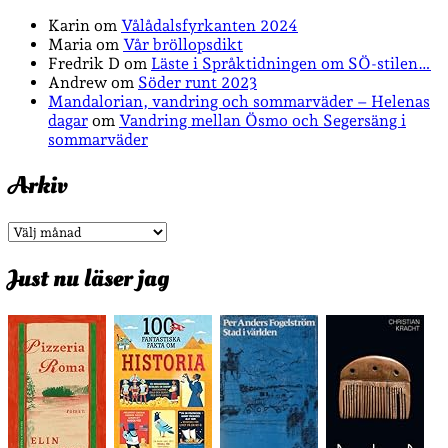
Karin
om
Vålådalsfyrkanten 2024
Maria
om
Vår bröllopsdikt
Fredrik D
om
Läste i Språktidningen om SÖ-stilen…
Andrew
om
Söder runt 2023
Mandalorian, vandring och sommarväder – Helenas
dagar
om
Vandring mellan Ösmo och Segersäng i
sommarväder
Arkiv
Arkiv
Just nu läser jag