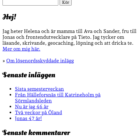
Sök
Hej!
Jag heter Helena och är mamma till Ava och Sander, fru till
Jonas och frontendutvecklare på Tieto. Jag tycker om
läsande, skrivande, geocaching, löpning och att dricka te.
Mer om mig här.
»
Om lösenordsskyddade inlägg
Senaste inläggen
Sista semesterveckan
Från Hälleforsnäs till Katrineholm på
Sörmlandsleden
Nu är jag 46 år
Två veckor på Öland
Jonas 47 år!
Senaste kommentarer