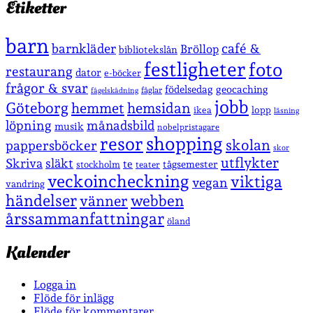
Etiketter
barn
café &
barnkläder
Bröllop
bibliotekslån
festligheter
foto
restaurang
dator
e-böcker
frågor & svar
födelsedag
geocaching
fåglar
fågelskådning
jobb
Göteborg
hemmet
hemsidan
lopp
ikea
läsning
löpning
månadsbild
musik
nobelpristagare
shopping
resor
skolan
pappersböcker
skor
utflykter
Skriva
släkt
te
stockholm
tågsemester
teater
veckoincheckning
viktiga
vegan
vandring
händelser
vänner
webben
årssammanfattningar
öland
Kalender
Logga in
Flöde för inlägg
Flöde för kommentarer