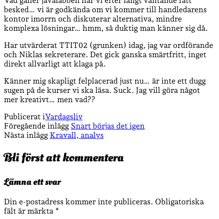
Vad gäller javalabben har vi efter långt väntande fått
besked… vi är godkända om vi kommer till handledarens
kontor imorrn och diskuterar alternativa, mindre
komplexa lösningar… hmm, så duktig man känner sig då.
Har utvärderat TTIT02 (grunken) idag, jag var ordförande
och Niklas sekreterare. Det gick ganska smärtfritt, inget
direkt allvarligt att klaga på.
Känner mig skapligt felplacerad just nu… är inte ett dugg
sugen på de kurser vi ska läsa. Suck. Jag vill göra något
mer kreativt… men vad??
Publicerat i
Vardagsliv
Föregående inlägg
Snart börjas det igen
Nästa inlägg
Kravall, analys
Bli först att kommentera
Lämna ett svar
Din e-postadress kommer inte publiceras.
Obligatoriska
fält är märkta
*