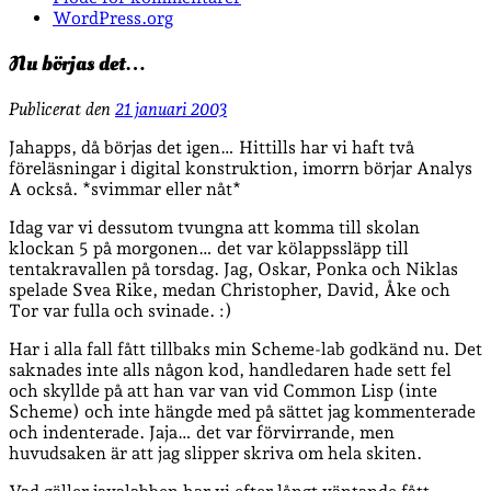
WordPress.org
Nu börjas det…
Publicerat den
21 januari 2003
Jahapps, då börjas det igen… Hittills har vi haft två
föreläsningar i digital konstruktion, imorrn börjar Analys
A också. *svimmar eller nåt*
Idag var vi dessutom tvungna att komma till skolan
klockan 5 på morgonen… det var kölappssläpp till
tentakravallen på torsdag. Jag, Oskar, Ponka och Niklas
spelade Svea Rike, medan Christopher, D
avid, Åke och
Tor var fulla och svinade. :)
Har i alla fall fått tillbaks min Scheme-lab godkänd nu. Det
saknades inte alls någon kod, handledaren hade sett fel
och skyllde på att han var van vid Common Lisp (inte
Scheme) och inte hängde med på sättet jag kommenterade
och indenterade. Jaja… det var förvirrande, men
huvudsaken är att jag slipper skriva om hela skiten.