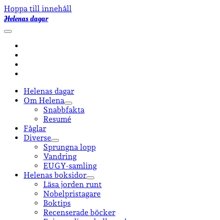
Hoppa till innehåll
Helenas dagar
öppna
primär
facebook
meny
instagram
email-
form
goodreads
Helenas dagar
Om Helena
öppna
Snabbfakta
undermeny
Resumé
Fåglar
Diverse
öppna
Sprungna lopp
undermeny
Vandring
EUGY-samling
Helenas boksidor
öppna
Läsa jorden runt
undermeny
Nobelpristagare
Boktips
Recenserade böcker