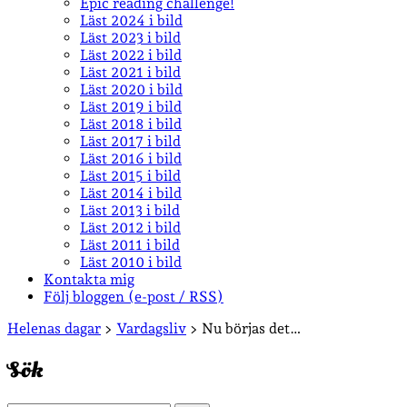
Epic reading challenge!
Läst 2024 i bild
Läst 2023 i bild
Läst 2022 i bild
Läst 2021 i bild
Läst 2020 i bild
Läst 2019 i bild
Läst 2018 i bild
Läst 2017 i bild
Läst 2016 i bild
Läst 2015 i bild
Läst 2014 i bild
Läst 2013 i bild
Läst 2012 i bild
Läst 2011 i bild
Läst 2010 i bild
Kontakta mig
Följ bloggen (e-post / RSS)
Sidopanel
Helenas dagar
>
Vardagsliv
>
Nu börjas det…
Sök