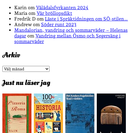
Karin
om
Vålådalsfyrkanten 2024
Maria
om
Vår bröllopsdikt
Fredrik D
om
Läste i Språktidningen om SÖ-stilen…
Andrew
om
Söder runt 2023
Mandalorian, vandring och sommarväder – Helenas
dagar
om
Vandring mellan Ösmo och Segersäng i
sommarväder
Arkiv
Arkiv
Just nu läser jag