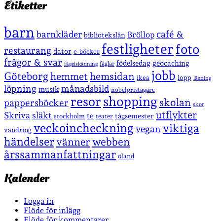
Etiketter
barn
café &
barnkläder
Bröllop
bibliotekslån
festligheter
foto
restaurang
dator
e-böcker
frågor & svar
födelsedag
geocaching
fåglar
fågelskådning
jobb
Göteborg
hemmet
hemsidan
lopp
ikea
läsning
löpning
månadsbild
musik
nobelpristagare
shopping
resor
skolan
pappersböcker
skor
utflykter
Skriva
släkt
te
stockholm
tågsemester
teater
veckoincheckning
viktiga
vegan
vandring
händelser
vänner
webben
årssammanfattningar
öland
Kalender
Logga in
Flöde för inlägg
Flöde för kommentarer