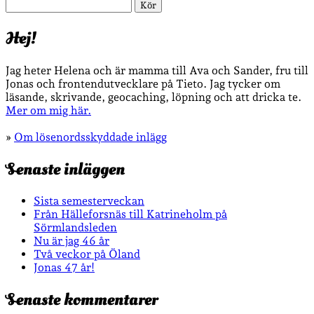
Sök
Hej!
Jag heter Helena och är mamma till Ava och Sander, fru till
Jonas och frontendutvecklare på Tieto. Jag tycker om
läsande, skrivande, geocaching, löpning och att dricka te.
Mer om mig här.
»
Om lösenordsskyddade inlägg
Senaste inläggen
Sista semesterveckan
Från Hälleforsnäs till Katrineholm på
Sörmlandsleden
Nu är jag 46 år
Två veckor på Öland
Jonas 47 år!
Senaste kommentarer