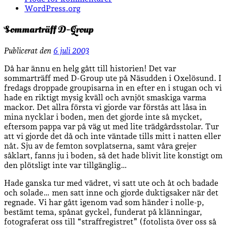
WordPress.org
Sommarträff D-Group
Publicerat den
6 juli 2003
Då har ännu en helg gått till historien! Det var
sommarträff med D-Group ute på Näsudden i Oxelösund. I
fredags droppade groupisarna in en efter en i stugan och vi
hade en riktigt mysig kväll och avnjöt smaskiga varma
mackor. Det allra första vi gjorde var förstås att låsa in
mina nycklar i boden, men det gjorde inte så mycket,
eftersom pappa var på väg ut med lite trädgårdsstolar. Tur
att vi gjorde det då och inte väntade tills mitt i natten eller
nåt. Sju av de femton sovplatserna, samt våra grejer
såklart, fanns ju i boden, så det hade blivit lite konstigt om
den plötsligt inte var tillgänglig…
Hade ganska tur med vädret, vi satt ute och åt och badade
och solade… men satt inne och gjorde duktigsaker när det
regnade. Vi har gått igenom vad som händer i nolle-p,
bestämt tema, spånat gyckel, funderat på klänningar,
fotograferat oss till “straffregistret” (fotolista över oss så