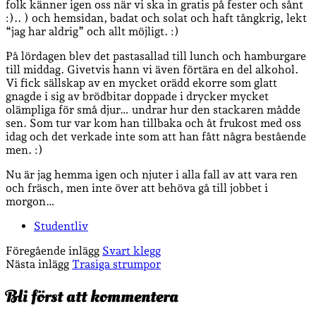
folk känner igen oss när vi ska in gratis på fester och sånt
:).. ) och hemsidan, badat och solat och haft tångkrig, lekt
“jag har aldrig” och allt möjligt. :)
På lördagen blev det pastasallad till lunch och hamburgare
till middag. Givetvis hann vi även förtära en del alkohol.
Vi fick sällskap av en mycket orädd ekorre som glatt
gnagde i sig av brödbitar doppade i drycker mycket
olämpliga för små djur… undrar hur den stackaren mådde
sen. Som tur var kom han tillbaka och åt frukost med oss
idag och det verkade inte som att han fått några bestående
men. :)
Nu är jag hemma igen och njuter i alla fall av att vara ren
och fräsch, men inte över att behöva gå till jobbet i
morgon…
Studentliv
Föregående inlägg
Svart klegg
Nästa inlägg
Trasiga strumpor
Bli först att kommentera