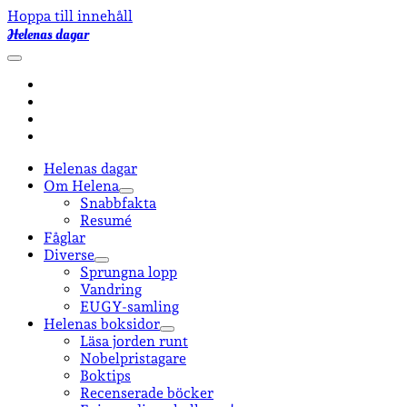
Hoppa till innehåll
Helenas dagar
öppna
primär
facebook
meny
instagram
email-
form
goodreads
Helenas dagar
Om Helena
öppna
Snabbfakta
undermeny
Resumé
Fåglar
Diverse
öppna
Sprungna lopp
undermeny
Vandring
EUGY-samling
Helenas boksidor
öppna
Läsa jorden runt
undermeny
Nobelpristagare
Boktips
Recenserade böcker