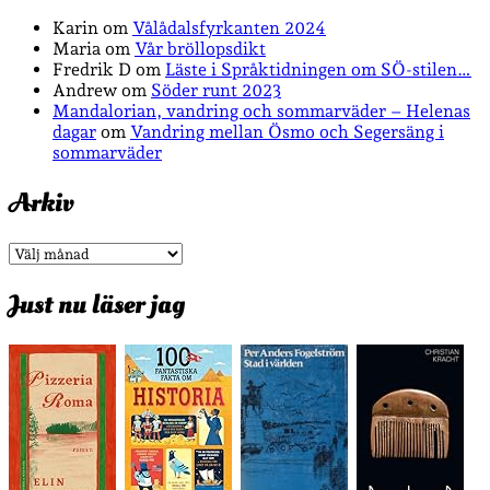
Karin
om
Vålådalsfyrkanten 2024
Maria
om
Vår bröllopsdikt
Fredrik D
om
Läste i Språktidningen om SÖ-stilen…
Andrew
om
Söder runt 2023
Mandalorian, vandring och sommarväder – Helenas
dagar
om
Vandring mellan Ösmo och Segersäng i
sommarväder
Arkiv
Arkiv
Just nu läser jag