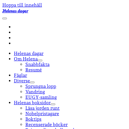
Hoppa till innehåll
Helenas dagar
öppna
primär
facebook
meny
instagram
email-
form
goodreads
Helenas dagar
Om Helena
öppna
Snabbfakta
undermeny
Resumé
Fåglar
Diverse
öppna
Sprungna lopp
undermeny
Vandring
EUGY-samling
Helenas boksidor
öppna
Läsa jorden runt
undermeny
Nobelpristagare
Boktips
Recenserade böcker