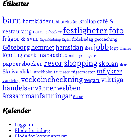
Etiketter
barn
café &
barnkläder
Bröllop
bibliotekslån
festligheter
foto
restaurang
dator
e-böcker
frågor & svar
födelsedag
geocaching
fåglar
fågelskådning
jobb
Göteborg
hemmet
hemsidan
lopp
ikea
läsning
löpning
månadsbild
musik
nobelpristagare
shopping
resor
skolan
pappersböcker
skor
utflykter
Skriva
släkt
te
stockholm
tågsemester
teater
veckoincheckning
viktiga
vegan
vandring
händelser
vänner
webben
årssammanfattningar
öland
Kalender
Logga in
Flöde för inlägg
Flöde för kommentarer