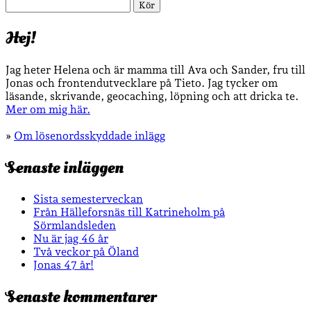
Sök
Hej!
Jag heter Helena och är mamma till Ava och Sander, fru till
Jonas och frontendutvecklare på Tieto. Jag tycker om
läsande, skrivande, geocaching, löpning och att dricka te.
Mer om mig här.
»
Om lösenordsskyddade inlägg
Senaste inläggen
Sista semesterveckan
Från Hälleforsnäs till Katrineholm på
Sörmlandsleden
Nu är jag 46 år
Två veckor på Öland
Jonas 47 år!
Senaste kommentarer