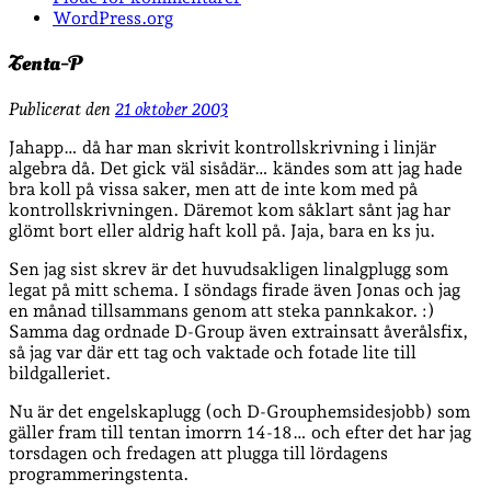
WordPress.org
Tenta-P
Publicerat den
21 oktober 2003
Jahapp… då har man skrivit kontrollskrivning i linjär
algebra då. Det gick väl sisådär… kändes som att jag hade
bra koll på vissa saker, men att de inte kom med på
kontrollskrivningen. Däremot kom såklart sånt jag har
glömt bort eller aldrig haft koll på. Jaja, bara en ks ju.
Sen jag sist skrev är det huvudsakligen linalgplugg som
legat på mitt schema. I söndags firade även Jonas och jag
en månad tillsammans genom att steka pannkakor. :)
Samma dag ordnade D-Group även extrainsatt åverålsfix,
så jag var där ett tag och vaktade och fotade lite till
bildgalleriet.
Nu är det engelskaplugg (och D-Grouphemsidesjobb) som
gäller fram till tentan imorrn 14-18… och efter det har jag
torsdagen och fredagen att plugga till lördagens
programmeringstenta.