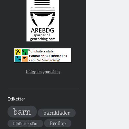
Inlägg om geocaching
Etiketter
barn
barnkläder
Bröllop
bibliotekslån