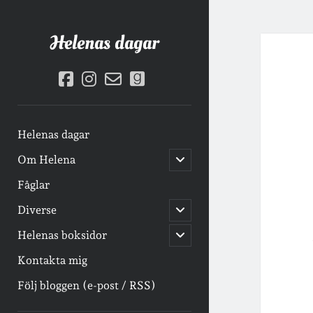
Helenas dagar
facebook
instagram
email-
goodreads
form
Helenas dagar
öppna
Om Helena
undermeny
Fåglar
öppna
Diverse
undermeny
öppna
Helenas boksidor
undermeny
Kontakta mig
Följ bloggen (e-post / RSS)