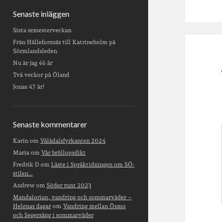
Senaste inläggen
Sista semesterveckan
Från Hälleforsnäs till Katrineholm på
Sörmlandsleden
Nu är jag 46 år
Två veckor på Öland
Jonas 47 år!
Senaste kommentarer
Karin
om
Vålådalsfyrkanten 2024
Maria
om
Vår bröllopsdikt
Fredrik D
om
Läste i Språktidningen om SÖ-
stilen…
Andrew
om
Söder runt 2023
Mandalorian, vandring och sommarväder –
Helenas dagar
om
Vandring mellan Ösmo
och Segersäng i sommarväder