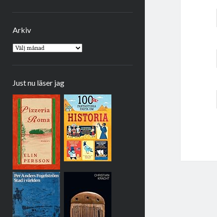
Arkiv
Arkiv
Just nu läser jag