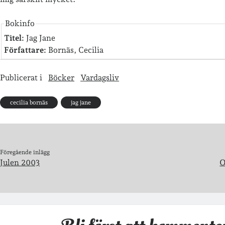
Bokinfo
Titel:
Jag Jane
Författare:
Bornäs, Cecilia
Publicerat i
Böcker
Vardagsliv
cecilia bornäs
jag jane
Föregående inlägg
Julen 2003
O