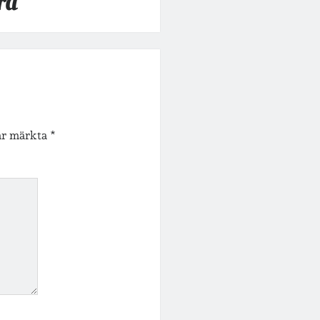
ra
 är märkta
*