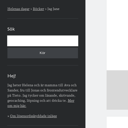
Sidopanel
Helenas dagar
>
Böcker
>
Jag Jane
Sök
Sök
Hej!
Jag heter Helena och är mamma till Ava och
Sander, fru till Jonas och frontendutvecklare
på Tieto. Jag tycker om läsande, skrivande,
geocaching, löpning och att dricka te.
Mer
om mig här.
»
Om lösenordsskyddade inlägg