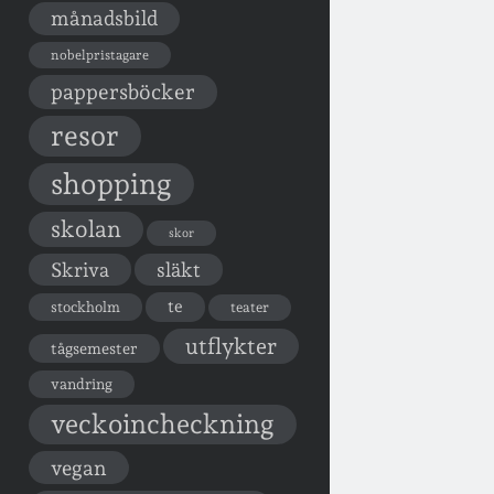
månadsbild
nobelpristagare
pappersböcker
resor
shopping
skolan
skor
Skriva
släkt
te
stockholm
teater
utflykter
tågsemester
vandring
veckoincheckning
vegan