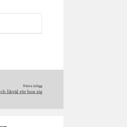
Nästa inlägg
ch likväl rör hon sig