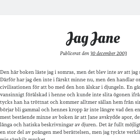
Jag Jane
Publicerat den
30 december 2003
Den här boken läste jag i somras, men det blev inte av att jag
Därför har jag den inte i färskt minne nu, men den handlar 
civilisationen för att bo med den hon älskar i djungeln. En gå
vansinnigt förälskad i henne och kunde inte slita ögonen if
tycks han ha tröttnat och kommer alltmer sällan hem från si
börjar bli gammal och hennes kropp är inte längre vad den en
mest bestående minne av boken är att Jane avskydde apor, de
långa och hatiska beskrivningar av djuren. Det är fullt möjligt
en stor del av poängen med berättelsen, men jag tyckte verkli
mig särskilt mycket.