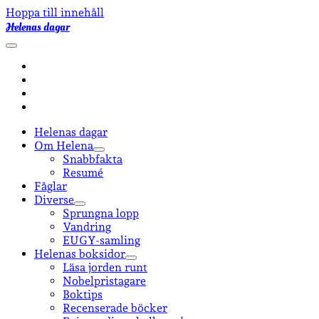
Hoppa till innehåll
Helenas dagar
öppna
primär
facebook
meny
instagram
email-
form
goodreads
Helenas dagar
Om Helena
öppna
Snabbfakta
undermeny
Resumé
Fåglar
Diverse
öppna
Sprungna lopp
undermeny
Vandring
EUGY-samling
Helenas boksidor
öppna
Läsa jorden runt
undermeny
Nobelpristagare
Boktips
Recenserade böcker