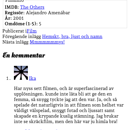
Filminfo
IMDB:
The Others
Regissör:
Alejandro Amenábar
År:
2001
Omdöme (1-5):
5
Publicerat i
Film
Föregående inlägg
Hemskt, bra, ljust och namn
Nästa inlägg
Mmmmmmmys!
En kommentar
Ika
Har nyss sett filmen, och är superfascinerad av
upplösningen. kunde inte låta bli att ge den en
femma, så snygg tyckte jag att den var. Ja, och så
spelade det naturligtvis in att filmen som helhet var
väldigt välspelad, snyggt fotad och ljussatt samt
skapade en krypande kuslig stämning. Jag brukar
inte se skräckfilm, men den här var ju himla bra!