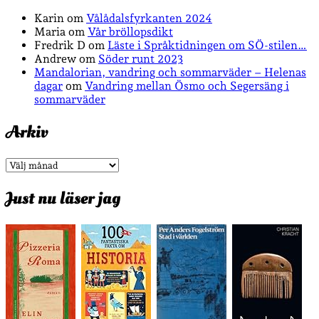
Karin
om
Vålådalsfyrkanten 2024
Maria
om
Vår bröllopsdikt
Fredrik D
om
Läste i Språktidningen om SÖ-stilen…
Andrew
om
Söder runt 2023
Mandalorian, vandring och sommarväder – Helenas
dagar
om
Vandring mellan Ösmo och Segersäng i
sommarväder
Arkiv
Arkiv
Just nu läser jag