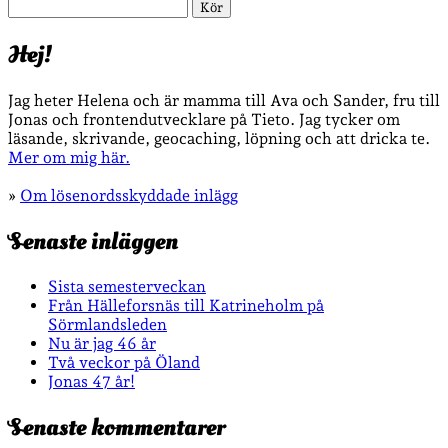
Sök
Hej!
Jag heter Helena och är mamma till Ava och Sander, fru till
Jonas och frontendutvecklare på Tieto. Jag tycker om
läsande, skrivande, geocaching, löpning och att dricka te.
Mer om mig här.
»
Om lösenordsskyddade inlägg
Senaste inläggen
Sista semesterveckan
Från Hälleforsnäs till Katrineholm på
Sörmlandsleden
Nu är jag 46 år
Två veckor på Öland
Jonas 47 år!
Senaste kommentarer