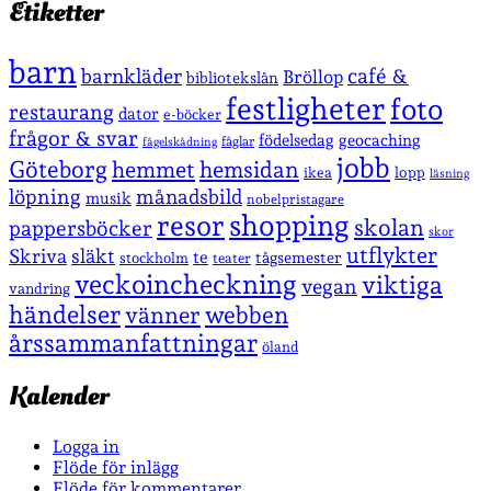
Etiketter
barn
café &
barnkläder
Bröllop
bibliotekslån
festligheter
foto
restaurang
dator
e-böcker
frågor & svar
födelsedag
geocaching
fåglar
fågelskådning
jobb
Göteborg
hemmet
hemsidan
lopp
ikea
läsning
löpning
månadsbild
musik
nobelpristagare
shopping
resor
skolan
pappersböcker
skor
utflykter
Skriva
släkt
te
stockholm
tågsemester
teater
veckoincheckning
viktiga
vegan
vandring
händelser
vänner
webben
årssammanfattningar
öland
Kalender
Logga in
Flöde för inlägg
Flöde för kommentarer