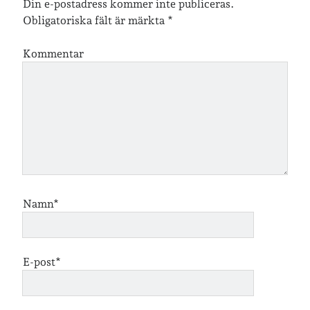
Din e-postadress kommer inte publiceras.
Obligatoriska fält är märkta
*
Arkiv
Arkiv
Kommentar
Just nu läser jag
Namn*
E-post*