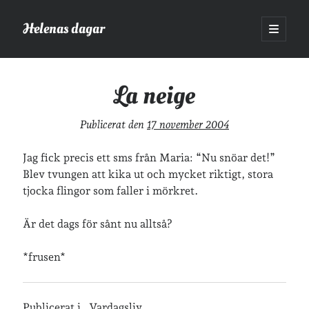
Helenas dagar
öppna
primär
Sidopanel
meny
Helenas dagar
>
Vardagsliv
>
La neige
La neige
Sök
Publicerat den
17 november 2004
Sök
Jag fick precis ett sms från Maria
: “Nu snöar det!”
Blev tvungen att kika ut och mycket riktigt, stora
tjocka flingor som faller i mörkret.
Är det dags för sånt nu alltså?
Hej!
Jag heter Helena och är mamma till Ava och Sander, fru till Jonas
*frusen*
och frontendutvecklare på Tieto. Jag tycker om läsande, skrivande,
geocaching, löpning och att dricka te.
Mer om mig här.
»
Om lösenordsskyddade inlägg
Publicerat i
Vardagsliv