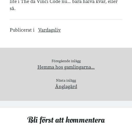
lite i The da Vinci Code nu… bara halva kvar, eller
så.
Arkiv
Arkiv
Publicerat i
Vardagsliv
Just nu läser jag
Föregående inlägg
Hemma hos gamlingarna…
Nästa inlägg
Änglagård
Bli först att kommentera