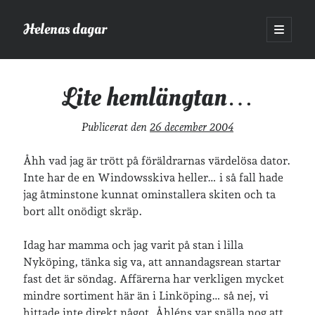
Helenas dagar
öppna
primär
Sidopanel
meny
Helenas dagar
>
Vardagsliv
>
Lite hemlängtan…
Lite hemlängtan…
Sök
Publicerat den
26 december 2004
Sök
Åhh vad jag är trött på föräldrarnas värdelösa dator.
Inte har de en Windowsskiva heller… i så fall hade
jag åtminstone kunnat ominstallera skiten och ta
bort allt onödigt skräp.
Hej!
Idag har mamma och jag varit på stan i lilla
Jag heter Helena och är mamma till Ava och Sander, fru till Jonas
Nyköping, tänka sig va, att annandagsrean startar
och frontendutvecklare på Tieto. Jag tycker om läsande, skrivande,
fast det är söndag. Affärerna har verkligen mycket
geocaching, löpning och att dricka te.
Mer om mig här.
mindre sortiment här än i Linköping… så nej, vi
»
Om lösenordsskyddade inlägg
hittade inte direkt något. Åhléns var snälla nog att