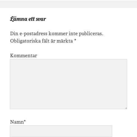
Lämna ett svar
Jag bokför
min läsning på Goodreads
.
Din e-postadress kommer inte publiceras.
Obligatoriska fält är märkta
*
Geocaching
Kommentar
Namn*