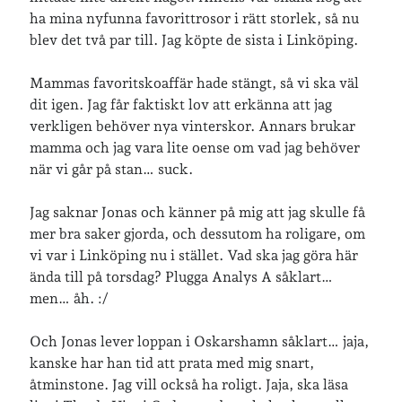
ha mina nyfunna favorittrosor i rätt storlek, så nu
blev det två par till. Jag köpte de sista i Linköping.
Senaste inläggen
Sista semesterveckan
Mammas favoritskoaffär hade stängt, så vi ska väl
Från Hälleforsnäs till Katrineholm på Sörmlandsleden
dit igen. Jag får faktiskt lov att erkänna att jag
Nu är jag 46 år
verkligen behöver nya vinterskor. Annars brukar
Två veckor på Öland
mamma och jag vara lite oense om vad jag behöver
Jonas 47 år!
när vi går på stan… suck.
Jag saknar Jonas och känner på mig att jag skulle få
Senaste kommentarer
mer bra saker gjorda, och dessutom ha roligare, om
vi var i Linköping nu i stället. Vad ska jag göra här
Karin
om
Vålådalsfyrkanten 2024
ända till på torsdag? Plugga Analys A såklart…
Maria
om
Vår bröllopsdikt
men… åh. :/
Fredrik D
om
Läste i Språktidningen om SÖ-stilen…
Andrew
om
Söder runt 2023
Och Jonas lever loppan i Oskarshamn såklart… jaja,
Mandalorian, vandring och sommarväder – Helenas dagar
om
kanske har han tid att prata med mig snart,
Vandring mellan Ösmo och Segersäng i sommarväder
åtminstone. Jag vill också ha roligt. Jaja, ska läsa