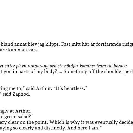
, bland annat blev jag klippt. Fast mitt hår är fortfarande ri
trare kan man vara.
et sitter på en restaurang och ett nötdjur kommer fram till bordet:
st you in parts of my body? … Something off the shoulder pe
ting me to,” said Arthur. “It’s heartless.”
” said Zaphod.
ngly at Arthur.
ve green salad?”
ery clear on the point. Which is why it was eventually decid
aying so clearly and distinctly. And here I am.”