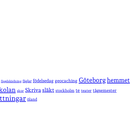
Göteborg
hemmet
födelsedag
geocaching
fåglar
fågelskådning
kolan
Skriva
släkt
te
stockholm
tågsemester
teater
skor
ttningar
öland