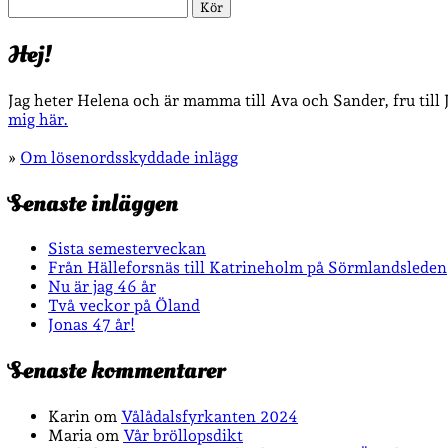
Sök
Hej!
Jag heter Helena och är mamma till Ava och Sander, fru till
mig här.
»
Om lösenordsskyddade inlägg
Senaste inläggen
Sista semesterveckan
Från Hälleforsnäs till Katrineholm på Sörmlandsleden
Nu är jag 46 år
Två veckor på Öland
Jonas 47 år!
Senaste kommentarer
Karin
om
Vålådalsfyrkanten 2024
Maria
om
Vår bröllopsdikt