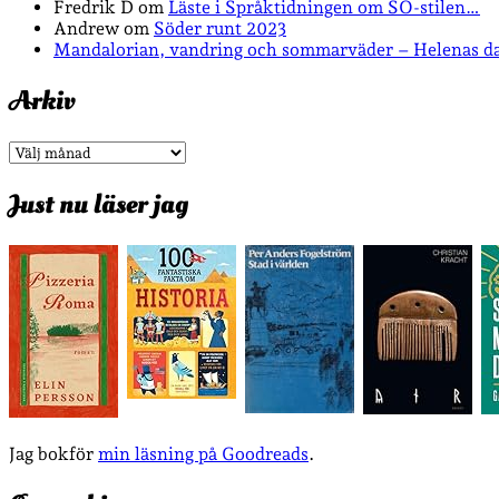
Fredrik D
om
Läste i Språktidningen om SÖ-stilen…
Andrew
om
Söder runt 2023
Mandalorian, vandring och sommarväder – Helenas d
Arkiv
Arkiv
Just nu läser jag
Jag bokför
min läsning på Goodreads
.