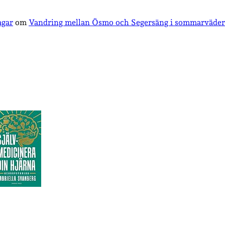
agar
om
Vandring mellan Ösmo och Segersäng i sommarväder