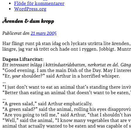
Flöde för kommentarer
WordPress.org
Ärenden & dum kropp
Publicerat den
21 mars 2005
Har flängt runt på stan idag och lyckats uträtta lite ärenden
längre, jag var så trött och hade ont i ryggen. Jobbigt. Mun
Dagens Liftarcitat:
Ett intressant inlägg i köttindustridebatten, nerkortat en del. Gäng
“Good evening. I am the main Dish of the Day. May I intere
“Er,
your
shoulder?” said Arthur in a horrified whisper.
…
“I just don’t want to eat an animal that’s standing there invi
“Better than eating an animal that doesn’t want to be eaten,
…
“A green salad,” said Arthur emphatically.
“A green salad?” said the animal, rolling his eyes disapprovi
“Are you going to tell me,” said Arthur, “that I shouldn’t ha
“Well,” said the animal, “I know many vegetables that are v
animal that actually wanted to be eaten and was capable of s