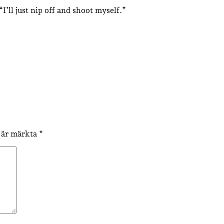
“I’ll just nip off and shoot myself.”
t är märkta
*