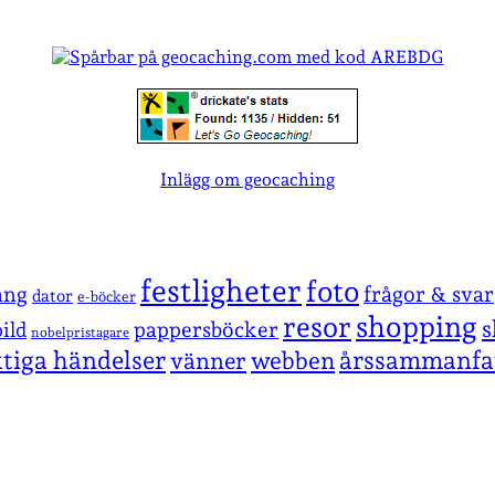
Inlägg om geocaching
festligheter
foto
ang
frågor & svar
dator
e-böcker
shopping
resor
s
pappersböcker
ild
nobelpristagare
ktiga händelser
årssammanfa
vänner
webben