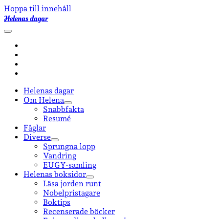
Hoppa till innehåll
Helenas dagar
öppna
primär
facebook
meny
instagram
email-
form
goodreads
Helenas dagar
Om Helena
öppna
Snabbfakta
undermeny
Resumé
Fåglar
Diverse
öppna
Sprungna lopp
undermeny
Vandring
EUGY-samling
Helenas boksidor
öppna
Läsa jorden runt
undermeny
Nobelpristagare
Boktips
Recenserade böcker