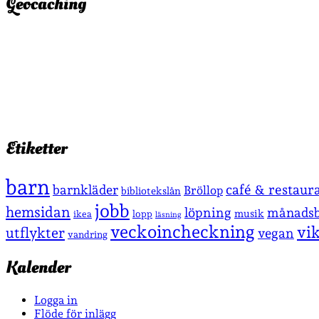
Geocaching
Etiketter
barn
café & restaur
barnkläder
Bröllop
bibliotekslån
jobb
hemsidan
löpning
månadsb
musik
lopp
ikea
läsning
veckoincheckning
vi
utflykter
vegan
vandring
Kalender
Logga in
Flöde för inlägg