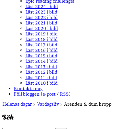
Epic reading challenge!
Läst 2024 i bild
Läst 2023 i bild
Läst 2022 i bild
Läst 2021 i bild
Läst 2020 i bild
Läst 2019 i bild
Läst 2018 i bild
Läst 2017 i bild
Läst 2016 i bild
Läst 2015 i bild
Läst 2014 i bild
Läst 2013 i bild
Läst 2012 i bild
Läst 2011 i bild
Läst 2010 i bild
Kontakta mig
Följ bloggen (e-post / RSS)
Sidopanel
Helenas dagar
>
Vardagsliv
>
Ärenden & dum kropp
Sök