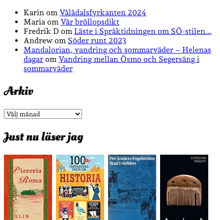
Karin
om
Vålådalsfyrkanten 2024
Maria
om
Vår bröllopsdikt
Fredrik D
om
Läste i Språktidningen om SÖ-stilen…
Andrew
om
Söder runt 2023
Mandalorian, vandring och sommarväder – Helenas
dagar
om
Vandring mellan Ösmo och Segersäng i
sommarväder
Arkiv
Arkiv
Just nu läser jag