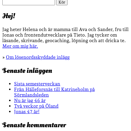
Sök
Hej!
Jag heter Helena och är mamma till Ava och Sander, fru till
Jonas och frontendutvecklare på Tieto. Jag tycker om
läsande, skrivande, geocaching, löpning och att dricka te.
Mer om mig här.
»
Om lösenordsskyddade inlägg
Senaste inläggen
Sista semesterveckan
Från Hälleforsnäs till Katrineholm på
Sörmlandsleden
Nu är jag 46 år
Två veckor på Öland
Jonas 47 år!
Senaste kommentarer