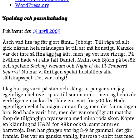
WordPress.org
Speldag och pannkaksdag
Publicerat den
19 april 2005
Äsch vad lite jag får gjort jämt… Jobbigt. Till råga på allt
gick nästan hela måndagen åt till att må konstigt. Kanske
var det inte så fina ägg jag ätit, men jag vet inte riktigt. På
kvällen hade vi i alla fall Daniel, Malin och Björn på besök
och spelade
Sucking Vacuum
och
Night of the Ill-Tempered
Squirrel
! Nu har vi äntligen spelat hushållets alla
sällskapsspel. Det var roligt!
Idag har jag varit på stan och slängt ut pengar som jag
egentligen behöver spara till sommaren… men jag behövde
verkligen en jacka. Det blev en svart för 500 kr. Hade
egentligen velat ha någon annan färg, men det fanns ingen
bra. Röd hade varit fint, men det var omöjligt att matcha
ihop de tillgängliga nyanserna med mina röda skor. Köpte
en klänning på H&M för 98kr också, samt ännu en
barntröja. Den här gången var jag 8-9 år gammal, det går
framåt. Det var en ganska vanlig, ljusrosa t-shirt fast med