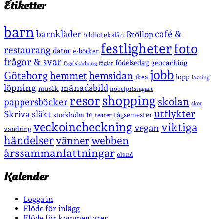
Etiketter
barn
café &
barnkläder
Bröllop
bibliotekslån
festligheter
foto
restaurang
dator
e-böcker
frågor & svar
födelsedag
geocaching
fåglar
fågelskådning
jobb
Göteborg
hemmet
hemsidan
lopp
ikea
läsning
löpning
månadsbild
musik
nobelpristagare
shopping
resor
skolan
pappersböcker
skor
utflykter
Skriva
släkt
te
stockholm
tågsemester
teater
veckoincheckning
viktiga
vegan
vandring
händelser
vänner
webben
årssammanfattningar
öland
Kalender
Logga in
Flöde för inlägg
Flöde för kommentarer