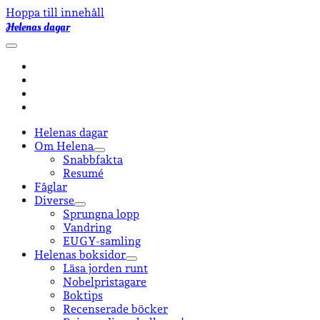
Hoppa till innehåll
Helenas dagar
öppna
primär
facebook
meny
instagram
email-
form
goodreads
Helenas dagar
Om Helena
öppna
Snabbfakta
undermeny
Resumé
Fåglar
Diverse
öppna
Sprungna lopp
undermeny
Vandring
EUGY-samling
Helenas boksidor
öppna
Läsa jorden runt
undermeny
Nobelpristagare
Boktips
Recenserade böcker