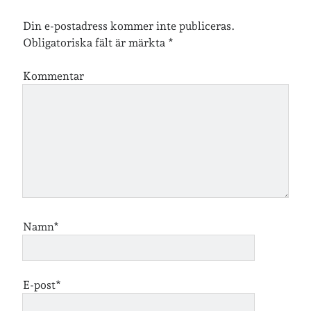
Din e-postadress kommer inte publiceras.
Obligatoriska fält är märkta
*
Jag bokför
min läsning på Goodreads
.
Kommentar
Geocaching
Namn*
E-post*