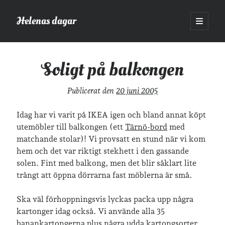
Helenas dagar
öppna
primär
Sidopanel
meny
Helenas dagar
>
Vardagsliv
>
Soligt på balkongen
Soligt på balkongen
Sök
Publicerat den
20 juni 2005
Sök
Idag har vi varit på IKEA igen och bland annat köpt
utemöbler till balkongen (ett
Tärnö-bord
med
matchande stolar)! Vi provsatt en stund när vi kom
hem och det var riktigt stekhett i den gassande
solen. Fint med balkong, men det blir såklart lite
Hej!
trångt att öppna dörrarna fast möblerna är små.
Jag heter Helena och är mamma till Ava och Sander, fru till Jonas
och frontendutvecklare på Tieto. Jag tycker om läsande, skrivande,
Ska väl förhoppningsvis lyckas packa upp några
geocaching, löpning och att dricka te.
Mer om mig här.
kartonger idag också. Vi använde alla 35
»
Om lösenordsskyddade inlägg
banankartongerna plus några udda kartongsorter…