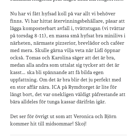
Nu har vi fått hyfsad koll på var allt vi behöver
Senaste inläggen
finns. Vi har hittat återvinningsbehållare, påsar att
Sista semesterveckan
lägga komposterbart avfall i, tvättstugan (vi tvättar
Från Hälleforsnäs till Katrineholm på Sörmlandsleden
på torsdag 8-11), en massa små hyfsat bra minilivs i
Nu är jag 46 år
närheten, närmaste pizzerior, brevlådor och caféer
Två veckor på Öland
med mera. Skulle gärna vilja veta när Lidl öppnar
Jonas 47 år!
också. Tomas och Karolina säger att det är bra,
medan alla andra som uttalat sig tycker att det är
kasst… ska bli spännande att få bilda egen
Senaste kommentarer
uppfattning. Om det är bra blir det ju perfekt med
en stor affär nära. ICA på Rymdtorget är lite för
Karin
om
Vålådalsfyrkanten 2024
långt bort, det var onekligen väldigt påfrestande att
Maria
om
Vår bröllopsdikt
bära alldeles för tunga kassar därifrån igår.
Fredrik D
om
Läste i Språktidningen om SÖ-stilen…
Andrew
om
Söder runt 2023
Det ser för övrigt ut som att Veronica och Björn
Mandalorian, vandring och sommarväder – Helenas dagar
om
kommer hit till midsommar! Skoj!
Vandring mellan Ösmo och Segersäng i sommarväder