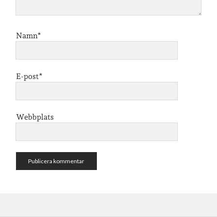
Jag bokför
min läsning på Goodreads
.
Namn*
Geocaching
E-post*
Webbplats