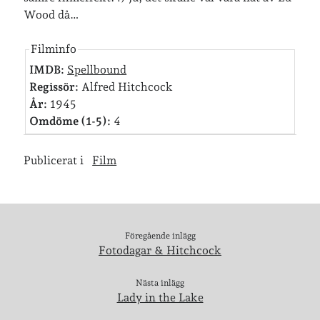
Wood då…
Senaste inläggen
Filminfo
Sista semesterveckan
IMDB:
Spellbound
Från Hälleforsnäs till Katrineholm på Sörmlandsleden
Regissör:
Alfred Hitchcock
Nu är jag 46 år
År:
1945
Två veckor på Öland
Omdöme (1-5):
4
Jonas 47 år!
Publicerat i
Film
Senaste kommentarer
Karin
om
Vålådalsfyrkanten 2024
Maria
om
Vår bröllopsdikt
Föregående inlägg
Fredrik D
om
Läste i Språktidningen om SÖ-stilen…
Fotodagar & Hitchcock
Andrew
om
Söder runt 2023
Mandalorian, vandring och sommarväder – Helenas dagar
om
Nästa inlägg
Vandring mellan Ösmo och Segersäng i sommarväder
Lady in the Lake