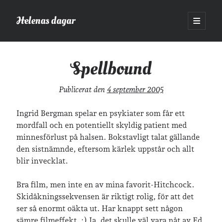
Helenas dagar
öppna
primär
Sidopanel
meny
Helenas dagar
>
Film
>
Spellbound
Spellbound
Sök
Publicerat den
4 september 2005
Sök
Ingrid Bergman spelar en psykiater som får ett
mordfall och en potentiellt skyldig patient med
minnesförlust på halsen. Bokstavligt talat gällande
den sistnämnde, eftersom kärlek uppstår och allt
blir invecklat.
Hej!
Jag heter Helena och är mamma till Ava och Sander, fru till Jonas
Bra film, men inte en av mina favorit-Hitchcock.
och frontendutvecklare på Tieto. Jag tycker om läsande, skrivande,
Skidåkningssekvensen är riktigt rolig, för att det
geocaching, löpning och att dricka te.
Mer om mig här.
ser så enormt oäkta ut. Har knappt sett någon
»
Om lösenordsskyddade inlägg
sämre filmeffekt. :) Ja, det skulle väl vara nåt av Ed