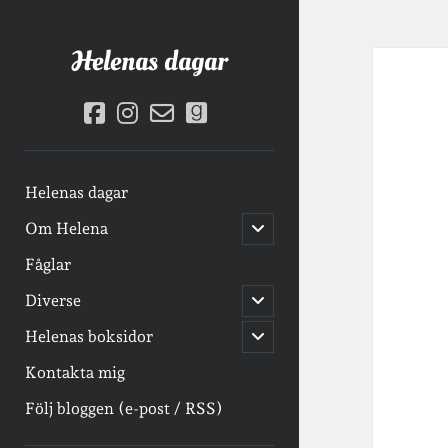
Helenas dagar
facebook
instagram
email-
goodreads
form
Helenas dagar
öppna
Om Helena
undermeny
Fåglar
öppna
Diverse
undermeny
öppna
Helenas boksidor
undermeny
Kontakta mig
Följ bloggen (e-post / RSS)