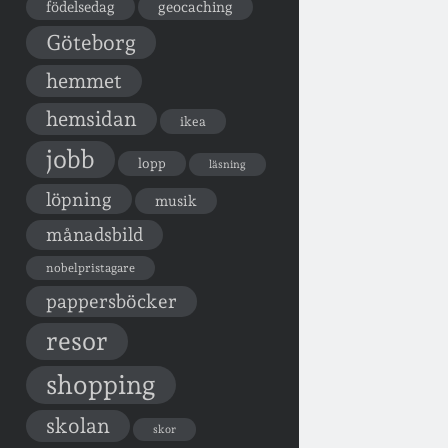
födelsedag
geocaching
Göteborg
hemmet
hemsidan
ikea
jobb
lopp
läsning
löpning
musik
månadsbild
nobelpristagare
pappersböcker
resor
shopping
skolan
skor