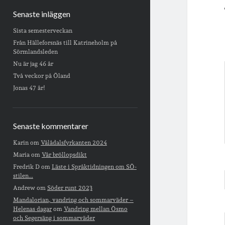
Senaste inläggen
Sista semesterveckan
Från Hälleforsnäs till Katrineholm på
Sörmlandsleden
Nu är jag 46 år
Två veckor på Öland
Jonas 47 år!
Senaste kommentarer
Karin
om
Vålådalsfyrkanten 2024
Maria
om
Vår bröllopsdikt
Fredrik D
om
Läste i Språktidningen om SÖ-
stilen…
Andrew
om
Söder runt 2023
Mandalorian, vandring och sommarväder –
Helenas dagar
om
Vandring mellan Ösmo
och Segersäng i sommarväder