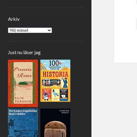
Arkiv
Arkiv
Just nu läser jag