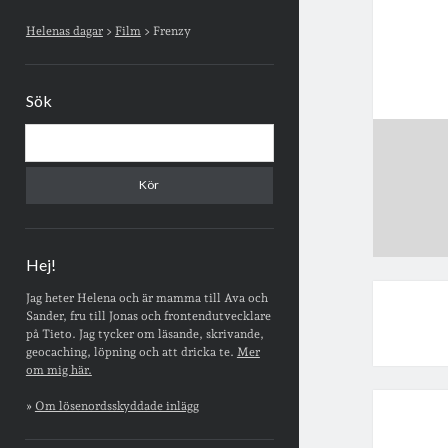
Sidopanel
Helenas dagar
>
Film
>
Frenzy
Sök
Sök
Hej!
Jag heter Helena och är mamma till Ava och
Sander, fru till Jonas och frontendutvecklare
på Tieto. Jag tycker om läsande, skrivande,
geocaching, löpning och att dricka te.
Mer
om mig här.
»
Om lösenordsskyddade inlägg