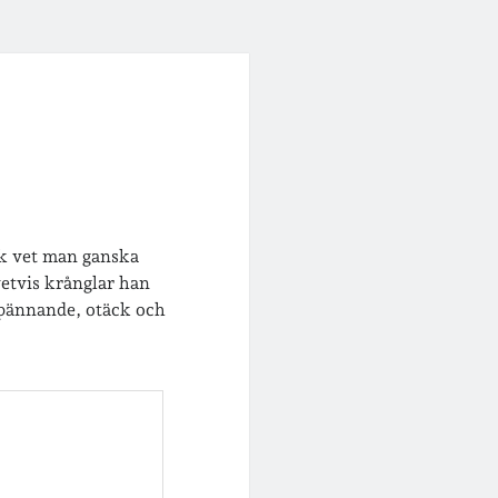
k vet man ganska
etvis krånglar han
 spännande, otäck och