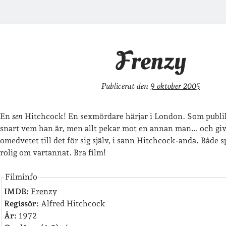
Frenzy
Publicerat den
9 oktober 2005
En
sen
Hitchcock! En sexmördare härjar i London. Som publi
snart vem han är, men allt pekar mot en annan man… och giv
omedvetet till det för sig själv, i sann Hitchcock-anda. Både
rolig om vartannat. Bra film!
Filminfo
IMDB:
Frenzy
Regissör:
Alfred Hitchcock
År:
1972