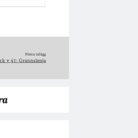
Nästa inlägg
ack v 41: Grannsämja
ra