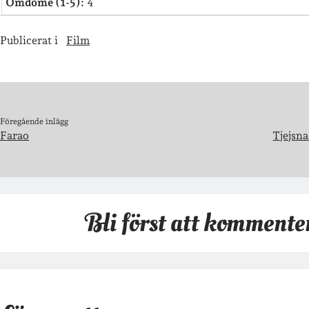
Omdöme (1-5):
4
Publicerat i
Film
Föregående inlägg
Farao
Tjejsn
Bli först att kommente