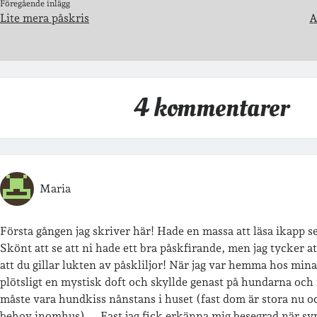
Föregående inlägg
Lite mera påskris
A
4 kommentarer
Maria
Första gången jag skriver här! Hade en massa att läsa ikapp se
Skönt att se att ni hade ett bra påskfirande, men jag tycker att 
att du gillar lukten av påskliljor! När jag var hemma hos mina
plötsligt en mystisk doft och skyllde genast på hundarna och
måste vara hundkiss nånstans i huset (fast dom är stora nu oc
behov inomhus)…. Fast jag fick erkänna mig besegrad när sy