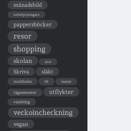
månadsbild
nobelpristagare
pappersböcker
resor
shopping
skolan
skor
Skriva
släkt
te
stockholm
teater
utflykter
tågsemester
vandring
veckoincheckning
vegan