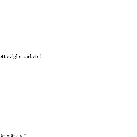
tt evighetsarbete!
t är märkta
*