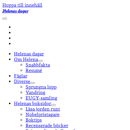
Hoppa till innehåll
Helenas dagar
öppna
primär
facebook
meny
instagram
email-
form
goodreads
Helenas dagar
Om Helena
öppna
Snabbfakta
undermeny
Resumé
Fåglar
Diverse
öppna
Sprungna lopp
undermeny
Vandring
EUGY-samling
Helenas boksidor
öppna
Läsa jorden runt
undermeny
Nobelpristagare
Boktips
Recenserade böcker