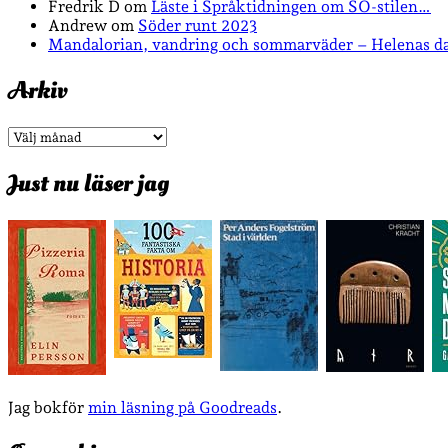
Fredrik D
om
Läste i Språktidningen om SÖ-stilen…
Andrew
om
Söder runt 2023
Mandalorian, vandring och sommarväder – Helenas d
Arkiv
Arkiv
Just nu läser jag
Jag bokför
min läsning på Goodreads
.