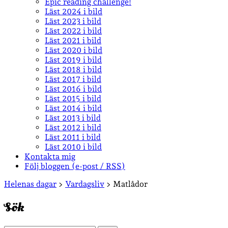
Epic reading challenge!
Läst 2024 i bild
Läst 2023 i bild
Läst 2022 i bild
Läst 2021 i bild
Läst 2020 i bild
Läst 2019 i bild
Läst 2018 i bild
Läst 2017 i bild
Läst 2016 i bild
Läst 2015 i bild
Läst 2014 i bild
Läst 2013 i bild
Läst 2012 i bild
Läst 2011 i bild
Läst 2010 i bild
Kontakta mig
Följ bloggen (e-post / RSS)
Sidopanel
Helenas dagar
>
Vardagsliv
>
Matlådor
Sök