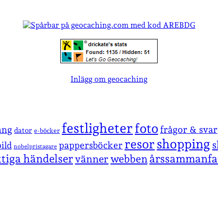
Inlägg om geocaching
festligheter
foto
ang
frågor & svar
dator
e-böcker
shopping
resor
s
pappersböcker
ild
nobelpristagare
ktiga händelser
årssammanfa
vänner
webben