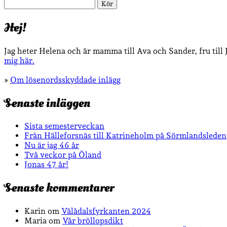
Sök
Hej!
Jag heter Helena och är mamma till Ava och Sander, fru till
mig här.
»
Om lösenordsskyddade inlägg
Senaste inläggen
Sista semesterveckan
Från Hälleforsnäs till Katrineholm på Sörmlandsleden
Nu är jag 46 år
Två veckor på Öland
Jonas 47 år!
Senaste kommentarer
Karin
om
Vålådalsfyrkanten 2024
Maria
om
Vår bröllopsdikt