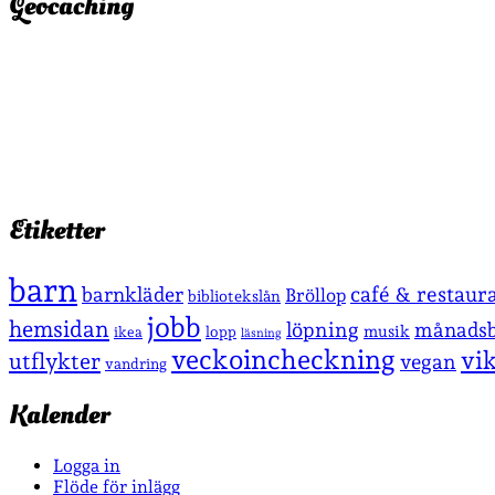
Geocaching
Etiketter
barn
café & restaur
barnkläder
Bröllop
bibliotekslån
jobb
hemsidan
löpning
månadsb
musik
lopp
ikea
läsning
veckoincheckning
vi
utflykter
vegan
vandring
Kalender
Logga in
Flöde för inlägg