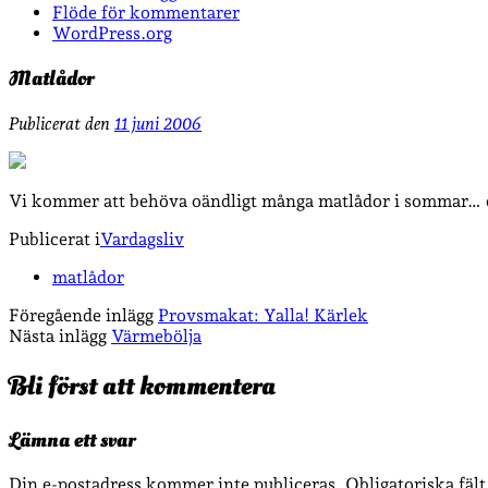
Flöde för kommentarer
WordPress.org
Matlådor
Publicerat den
11 juni 2006
Vi kommer att behöva oändligt många matlådor i sommar… e
Publicerat i
Vardagsliv
matlådor
Föregående inlägg
Provsmakat: Yalla! Kärlek
Nästa inlägg
Värmebölja
Bli först att kommentera
Lämna ett svar
Din e-postadress kommer inte publiceras.
Obligatoriska fäl