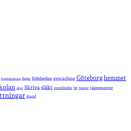
Göteborg
hemmet
födelsedag
geocaching
fåglar
fågelskådning
kolan
Skriva
släkt
te
stockholm
tågsemester
teater
skor
ttningar
öland