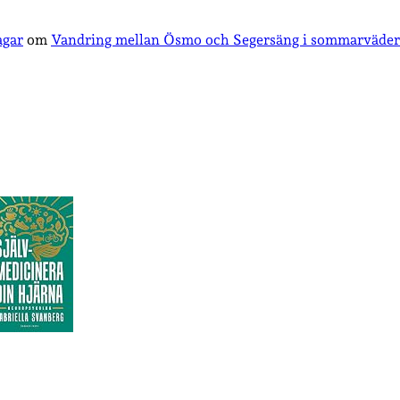
agar
om
Vandring mellan Ösmo och Segersäng i sommarväder