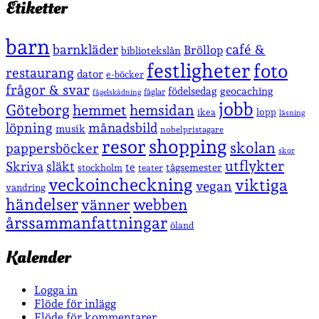
Etiketter
barn
café &
barnkläder
Bröllop
bibliotekslån
festligheter
foto
restaurang
dator
e-böcker
frågor & svar
födelsedag
geocaching
fåglar
fågelskådning
jobb
Göteborg
hemmet
hemsidan
lopp
ikea
läsning
löpning
månadsbild
musik
nobelpristagare
shopping
resor
skolan
pappersböcker
skor
utflykter
Skriva
släkt
te
stockholm
tågsemester
teater
veckoincheckning
viktiga
vegan
vandring
händelser
vänner
webben
årssammanfattningar
öland
Kalender
Logga in
Flöde för inlägg
Flöde för kommentarer