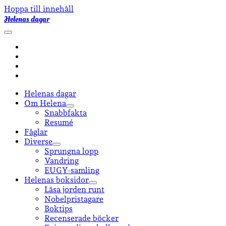
Hoppa till innehåll
Helenas dagar
öppna
primär
facebook
meny
instagram
email-
form
goodreads
Helenas dagar
Om Helena
öppna
Snabbfakta
undermeny
Resumé
Fåglar
Diverse
öppna
Sprungna lopp
undermeny
Vandring
EUGY-samling
Helenas boksidor
öppna
Läsa jorden runt
undermeny
Nobelpristagare
Boktips
Recenserade böcker