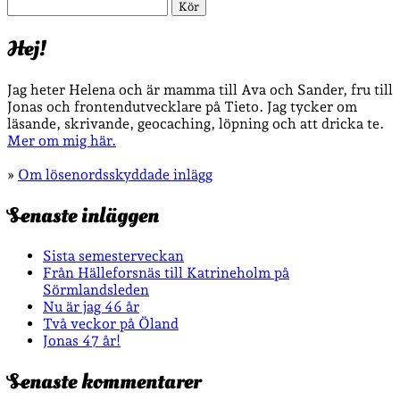
Sök
Hej!
Jag heter Helena och är mamma till Ava och Sander, fru till
Jonas och frontendutvecklare på Tieto. Jag tycker om
läsande, skrivande, geocaching, löpning och att dricka te.
Mer om mig här.
»
Om lösenordsskyddade inlägg
Senaste inläggen
Sista semesterveckan
Från Hälleforsnäs till Katrineholm på
Sörmlandsleden
Nu är jag 46 år
Två veckor på Öland
Jonas 47 år!
Senaste kommentarer