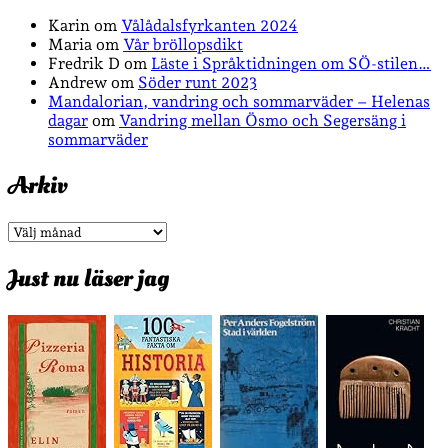
Karin
om
Vålådalsfyrkanten 2024
Maria
om
Vår bröllopsdikt
Fredrik D
om
Läste i Språktidningen om SÖ-stilen…
Andrew
om
Söder runt 2023
Mandalorian, vandring och sommarväder – Helenas
dagar
om
Vandring mellan Ösmo och Segersäng i
sommarväder
Arkiv
Arkiv
Just nu läser jag