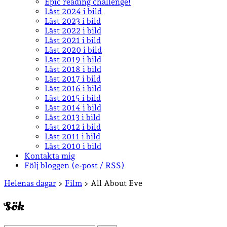
Epic reading challenge!
Läst 2024 i bild
Läst 2023 i bild
Läst 2022 i bild
Läst 2021 i bild
Läst 2020 i bild
Läst 2019 i bild
Läst 2018 i bild
Läst 2017 i bild
Läst 2016 i bild
Läst 2015 i bild
Läst 2014 i bild
Läst 2013 i bild
Läst 2012 i bild
Läst 2011 i bild
Läst 2010 i bild
Kontakta mig
Följ bloggen (e-post / RSS)
Sidopanel
Helenas dagar
>
Film
>
All About Eve
Sök