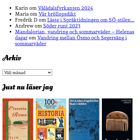
Karin
om
Vålådalsfyrkanten 2024
Maria
om
Vår bröllopsdikt
Fredrik D
om
Läste i Språktidningen om SÖ-stilen…
Andrew
om
Söder runt 2023
Mandalorian, vandring och sommarväder – Helenas
dagar
om
Vandring mellan Ösmo och Segersäng i
sommarväder
Arkiv
Arkiv
Just nu läser jag