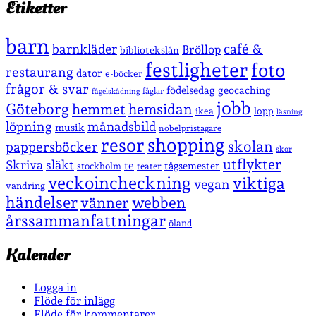
Etiketter
barn
café &
barnkläder
Bröllop
bibliotekslån
festligheter
foto
restaurang
dator
e-böcker
frågor & svar
födelsedag
geocaching
fåglar
fågelskådning
jobb
Göteborg
hemmet
hemsidan
lopp
ikea
läsning
löpning
månadsbild
musik
nobelpristagare
shopping
resor
skolan
pappersböcker
skor
utflykter
Skriva
släkt
te
stockholm
tågsemester
teater
veckoincheckning
viktiga
vegan
vandring
händelser
vänner
webben
årssammanfattningar
öland
Kalender
Logga in
Flöde för inlägg
Flöde för kommentarer