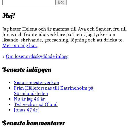
Sök
Hej!
Jag heter Helena och är mamma till Ava och Sander, fru till
Jonas och frontendutvecklare på Tieto. Jag tycker om
läsande, skrivande, geocaching, löpning och att dricka te.
Mer om mig här.
»
Om lösenordsskyddade inlägg
Senaste inläggen
Sista semesterveckan
Från Hälleforsnäs till Katrineholm på
Sörmlandsleden
Nu är jag 46 år
Två veckor på Öland
Jonas 47 år!
Senaste kommentarer