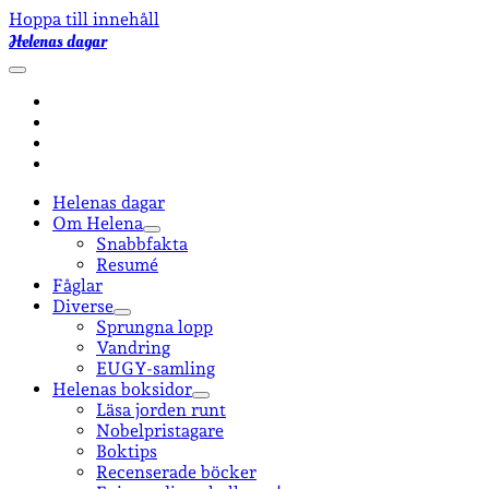
Hoppa till innehåll
Helenas dagar
öppna
primär
facebook
meny
instagram
email-
form
goodreads
Helenas dagar
Om Helena
öppna
Snabbfakta
undermeny
Resumé
Fåglar
Diverse
öppna
Sprungna lopp
undermeny
Vandring
EUGY-samling
Helenas boksidor
öppna
Läsa jorden runt
undermeny
Nobelpristagare
Boktips
Recenserade böcker