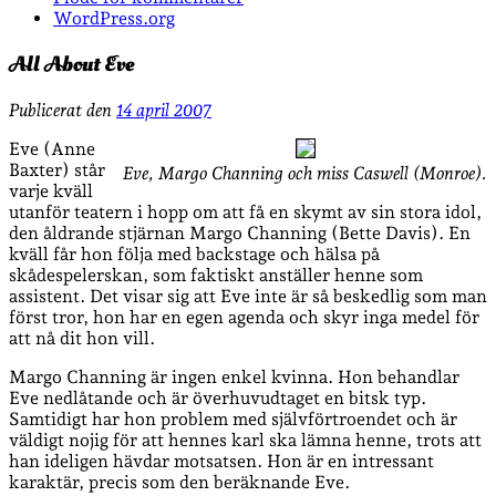
WordPress.org
All About Eve
Publicerat den
14 april 2007
Eve (Anne
Baxter) står
Eve, Margo Channing och miss Caswell (Monroe).
varje kväll
utanför teatern i hopp om att få en skymt av sin stora idol,
den åldrande stjärnan Margo Channing (Bette Davis). En
kväll får hon följa med backstage och hälsa på
skådespelerskan, som faktiskt anställer henne som
assistent. Det visar sig att Eve inte är så beskedlig som man
först tror, hon har en egen agenda och skyr inga medel för
att nå dit hon vill.
Margo Channing är ingen enkel kvinna. Hon behandlar
Eve nedlåtande och är överhuvudtaget en bitsk typ.
Samtidigt har hon problem med självförtroendet och är
väldigt nojig för att hennes karl ska lämna henne, trots att
han ideligen hävdar motsatsen. Hon är en intressant
karaktär, precis som den beräknande Eve.