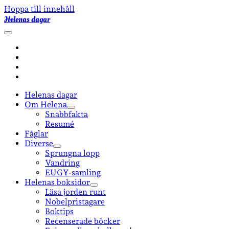
Hoppa till innehåll
Helenas dagar
öppna
primär
facebook
meny
instagram
email-
form
goodreads
Helenas dagar
Om Helena
öppna
Snabbfakta
undermeny
Resumé
Fåglar
Diverse
öppna
Sprungna lopp
undermeny
Vandring
EUGY-samling
Helenas boksidor
öppna
Läsa jorden runt
undermeny
Nobelpristagare
Boktips
Recenserade böcker