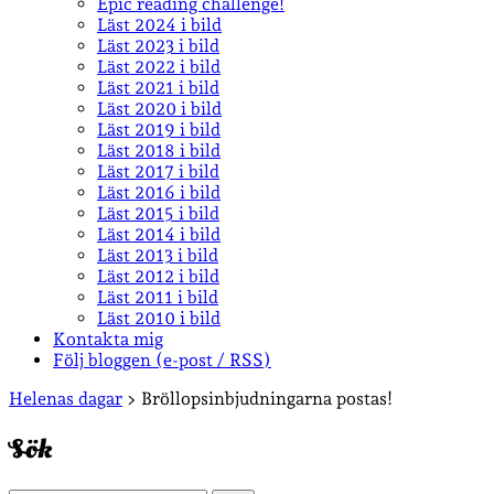
Epic reading challenge!
Läst 2024 i bild
Läst 2023 i bild
Läst 2022 i bild
Läst 2021 i bild
Läst 2020 i bild
Läst 2019 i bild
Läst 2018 i bild
Läst 2017 i bild
Läst 2016 i bild
Läst 2015 i bild
Läst 2014 i bild
Läst 2013 i bild
Läst 2012 i bild
Läst 2011 i bild
Läst 2010 i bild
Kontakta mig
Följ bloggen (e-post / RSS)
Sidopanel
Helenas dagar
>
Bröllopsinbjudningarna postas!
Sök