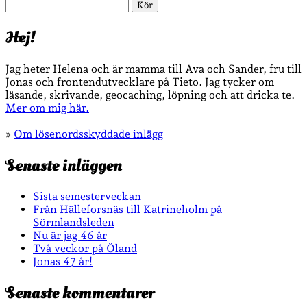
Sök
Hej!
Jag heter Helena och är mamma till Ava och Sander, fru till
Jonas och frontendutvecklare på Tieto. Jag tycker om
läsande, skrivande, geocaching, löpning och att dricka te.
Mer om mig här.
»
Om lösenordsskyddade inlägg
Senaste inläggen
Sista semesterveckan
Från Hälleforsnäs till Katrineholm på
Sörmlandsleden
Nu är jag 46 år
Två veckor på Öland
Jonas 47 år!
Senaste kommentarer