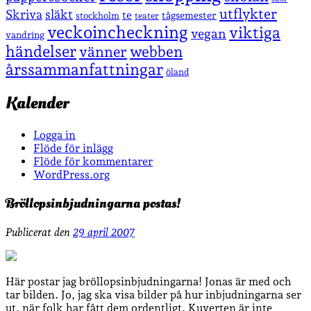
utflykter
Skriva
släkt
te
stockholm
tågsemester
teater
veckoincheckning
viktiga
vegan
vandring
händelser
vänner
webben
årssammanfattningar
öland
Kalender
Logga in
Flöde för inlägg
Flöde för kommentarer
WordPress.org
Bröllopsinbjudningarna postas!
Publicerat den
29 april 2007
Här postar jag bröllopsinbjudningarna! Jonas är med och
tar bilden. Jo, jag ska visa bilder på hur inbjudningarna ser
ut, när folk har fått dem ordentligt. Kuverten är inte