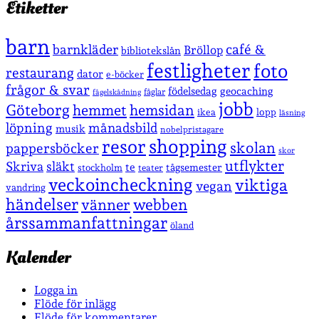
Etiketter
barn
café &
barnkläder
Bröllop
bibliotekslån
festligheter
foto
restaurang
dator
e-böcker
frågor & svar
födelsedag
geocaching
fåglar
fågelskådning
jobb
Göteborg
hemmet
hemsidan
lopp
ikea
läsning
löpning
månadsbild
musik
nobelpristagare
shopping
resor
skolan
pappersböcker
skor
utflykter
Skriva
släkt
te
stockholm
tågsemester
teater
veckoincheckning
viktiga
vegan
vandring
händelser
vänner
webben
årssammanfattningar
öland
Kalender
Logga in
Flöde för inlägg
Flöde för kommentarer