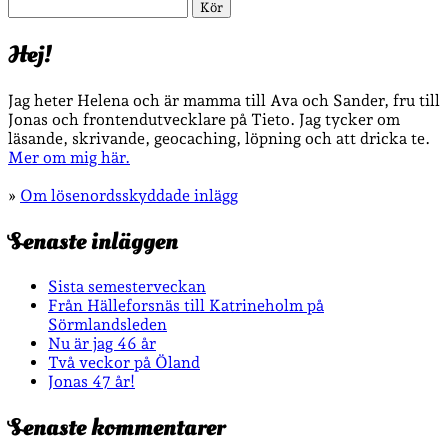
Sök
Hej!
Jag heter Helena och är mamma till Ava och Sander, fru till
Jonas och frontendutvecklare på Tieto. Jag tycker om
läsande, skrivande, geocaching, löpning och att dricka te.
Mer om mig här.
»
Om lösenordsskyddade inlägg
Senaste inläggen
Sista semesterveckan
Från Hälleforsnäs till Katrineholm på
Sörmlandsleden
Nu är jag 46 år
Två veckor på Öland
Jonas 47 år!
Senaste kommentarer