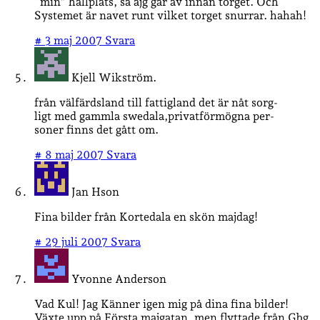
“min” hållplats, så ajg går av innan torget. Och
Systemet är navet runt vilket torget snurrar. hahah!
#
3 maj 2007
Svara
Kjell Wikström.
från välfärdsland till fattigland det är nåt sorg-
ligt med gammla swedala,privatförmögna per-
soner finns det gått om.
#
8 maj 2007
Svara
Jan Hson
Fina bilder från Kortedala en skön majdag!
#
29 juli 2007
Svara
Yvonne Anderson
Vad Kul! Jag Känner igen mig på dina fina bilder!
Växte upp på Första majgatan, men flyttade från Gbg