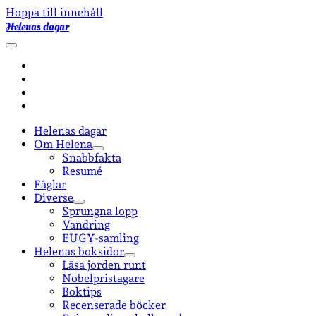
Hoppa till innehåll
Helenas dagar
öppna
primär
facebook
meny
instagram
email-
form
goodreads
Helenas dagar
Om Helena
öppna
Snabbfakta
undermeny
Resumé
Fåglar
Diverse
öppna
Sprungna lopp
undermeny
Vandring
EUGY-samling
Helenas boksidor
öppna
Läsa jorden runt
undermeny
Nobelpristagare
Boktips
Recenserade böcker