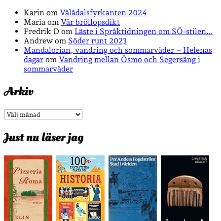
Karin
om
Vålådalsfyrkanten 2024
Maria
om
Vår bröllopsdikt
Fredrik D
om
Läste i Språktidningen om SÖ-stilen…
Andrew
om
Söder runt 2023
Mandalorian, vandring och sommarväder – Helenas
dagar
om
Vandring mellan Ösmo och Segersäng i
sommarväder
Arkiv
Arkiv
Just nu läser jag