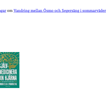
agar
om
Vandring mellan Ösmo och Segersäng i sommarväder