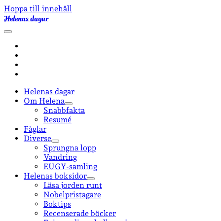
Hoppa till innehåll
Helenas dagar
öppna
primär
facebook
meny
instagram
email-
form
goodreads
Helenas dagar
Om Helena
öppna
Snabbfakta
undermeny
Resumé
Fåglar
Diverse
öppna
Sprungna lopp
undermeny
Vandring
EUGY-samling
Helenas boksidor
öppna
Läsa jorden runt
undermeny
Nobelpristagare
Boktips
Recenserade böcker