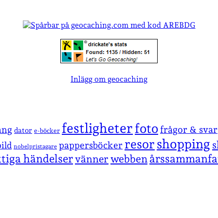
Inlägg om geocaching
festligheter
foto
ang
frågor & svar
dator
e-böcker
shopping
resor
s
pappersböcker
ild
nobelpristagare
ktiga händelser
årssammanfa
vänner
webben