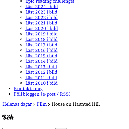
Epic reading challenge!
Läst 2024 i bild
Läst 2023 i bild
Läst 2022 i bild
Läst 2021 i bild
Läst 2020 i bild
Läst 2019 i bild
Läst 2018 i bild
Läst 2017 i bild
Läst 2016 i bild
Läst 2015 i bild
Läst 2014 i bild
Läst 2013 i bild
Läst 2012 i bild
Läst 2011 i bild
Läst 2010 i bild
Kontakta mig
Följ bloggen (e-post / RSS)
Sidopanel
Helenas dagar
>
Film
>
House on Haunted Hill
Sök