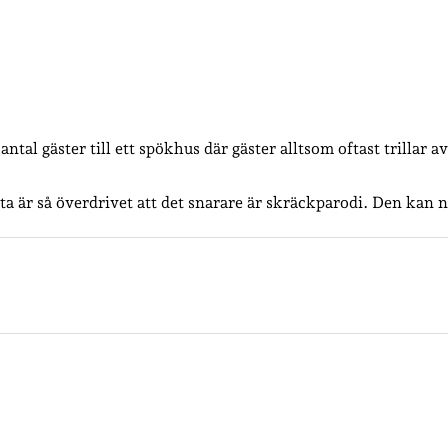
antal gäster till ett spökhus där gäster alltsom oftast trilla
etta är så överdrivet att det snarare är skräckparodi. Den k