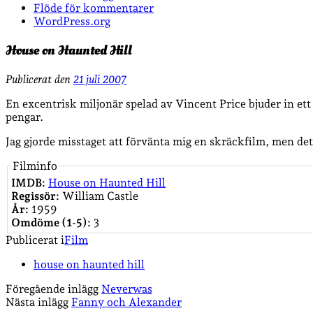
Flöde för kommentarer
WordPress.org
House on Haunted Hill
Publicerat den
21 juli 2007
En excentrisk miljonär spelad av Vincent Price bjuder in ett 
pengar.
Jag gjorde misstaget att förvänta mig en skräckfilm, men d
Filminfo
IMDB:
House on Haunted Hill
Regissör:
William Castle
År:
1959
Omdöme (1-5):
3
Publicerat i
Film
house on haunted hill
Föregående inlägg
Neverwas
Nästa inlägg
Fanny och Alexander