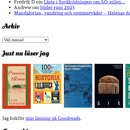
Fredrik D
om
Läste i Språktidningen om SÖ-stilen…
Andrew
om
Söder runt 2023
Mandalorian, vandring och sommarväder – Helenas d
Arkiv
Arkiv
Just nu läser jag
Jag bokför
min läsning på Goodreads
.