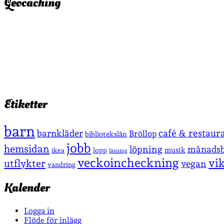
Geocaching
Etiketter
barn
café & restaur
barnkläder
Bröllop
bibliotekslån
jobb
hemsidan
löpning
månadsb
musik
lopp
ikea
läsning
veckoincheckning
vi
utflykter
vegan
vandring
Kalender
Logga in
Flöde för inlägg