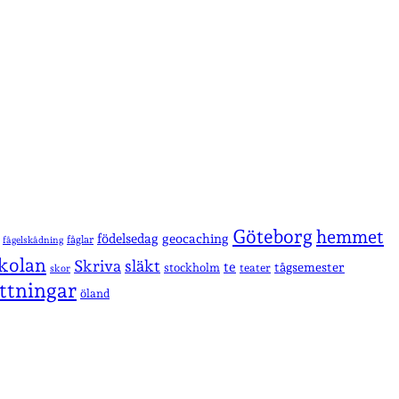
Göteborg
hemmet
födelsedag
geocaching
fåglar
fågelskådning
kolan
Skriva
släkt
te
stockholm
tågsemester
teater
skor
ttningar
öland