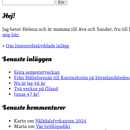
Sök
Hej!
Jag heter Helena och är mamma till Ava och Sander, fru till
mig här.
»
Om lösenordsskyddade inlägg
Senaste inläggen
Sista semesterveckan
Från Hälleforsnäs till Katrineholm på Sörmlandsleden
Nu är jag 46 år
Två veckor på Öland
Jonas 47 år!
Senaste kommentarer
Karin
om
Vålådalsfyrkanten 2024
Maria
om
Vår bröllopsdikt