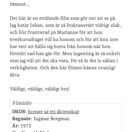
rämnar…
Det här är en strålande film som gör ont att se på.
Jag bokför
min läsning på Goodreads
.
Jag hatar Johan, som är så fruktansvärt vidrigt elak,
och blir frustrerad på Marianne för att hon
överhuvudtaget vill ha honom och för att hon inte
Geocaching
har vett att hålla sig borta från honom när hon
förstått vad han går för. Men ingenting är så enkelt
som jag vill att det ska vara, för så är det ju sällan i
verkligheten. Och den här filmen känns ovanligt
äkta.
Väldigt, väldigt, väldigt bra!
Filminfo
IMDB:
Scener ur ett äktenskap
Regissör:
Ingmar Bergman
År:
1973