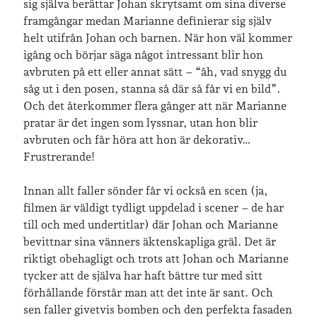
sig själva berättar Johan skrytsamt om sina diverse
framgångar medan Marianne definierar sig själv
Arkiv
helt utifrån Johan och barnen. När hon väl kommer
Arkiv
igång och börjar säga något intressant blir hon
avbruten på ett eller annat sätt – “åh, vad snygg du
såg ut i den posen, stanna så där så får vi en bild”.
Just nu läser jag
Och det återkommer flera gånger att när Marianne
pratar är det ingen som lyssnar, utan hon blir
avbruten och får höra att hon är dekorativ…
Frustrerande!
Innan allt faller sönder får vi också en scen (ja,
filmen är väldigt tydligt uppdelad i scener – de har
till och med undertitlar) där Johan och Marianne
bevittnar sina vänners äktenskapliga gräl. Det är
riktigt obehagligt och trots att Johan och Marianne
tycker att de själva har haft bättre tur med sitt
förhållande förstår man att det inte är sant. Och
sen faller givetvis bomben och den perfekta fasaden