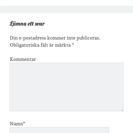
lopp
läsning
månadsbild
musik
nobelpristagare
resor
Lämna ett svar
pappersböcker
shopping
skolan
Din e-postadress kommer inte publiceras.
skor
Obligatoriska fält är märkta
*
Skriva
släkt
te
stockholm
utflykter
Kommentar
tågsemester
teater
veckoincheckning
vandring
viktiga händelser
vegan
vänner
webben
årssammanfattningar
öland
Namn*
Kalender