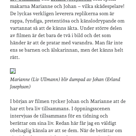
makarna Marianne och Johan – vilka skådespelare!
De lyckas verkligen leverera replikerna som är
Senaste inläggen
rappa, fyndiga, pretentiösa och känslodrypande om
Sista semesterveckan
vartannat så att de känns äkta. Under större delen
Från Hälleforsnäs till Katrineholm på Sörmlandsleden
av filmen är det bara de två i bild och det som
Nu är jag 46 år
händer är att de pratar med varandra. Man får inte
Två veckor på Öland
ens se barnen och älskarinnan, men det känns helt
Jonas 47 år!
rätt.
Senaste kommentarer
Marianne (Liv Ullmann) blir dumpad av Johan (Erland
Josephson)
Karin
om
Vålådalsfyrkanten 2024
Maria
om
Vår bröllopsdikt
I början av filmen tycker Johan och Marianne att de
Fredrik D
om
Läste i Språktidningen om SÖ-stilen…
har ett bra liv tillsammans. I öppningsscenen
Andrew
om
Söder runt 2023
intervjuas de tillsammans för en tidning och
Mandalorian, vandring och sommarväder – Helenas dagar
om
berättar om sina liv. Redan här får jag en väldigt
Vandring mellan Ösmo och Segersäng i sommarväder
obehaglig känsla av att se dem. När de berättar om