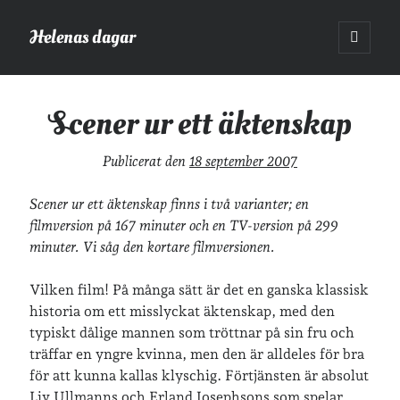
Helenas dagar
öppna
primär
Sidopanel
meny
Helenas dagar
>
Film
>
Scener ur ett äktenskap
Scener ur ett äktenskap
Sök
Publicerat den
18 september 2007
Sök
Scener ur ett äktenskap finns i två varianter; en
filmversion på 167 minuter och en TV-version på 299
minuter. Vi såg den kortare filmversionen.
Vilken film! På många sätt är det en ganska klassisk
Hej!
historia om ett misslyckat äktenskap, med den
Jag heter Helena och är mamma till Ava och Sander, fru till Jonas
typiskt dålige mannen som tröttnar på sin fru och
och frontendutvecklare på Tieto. Jag tycker om läsande, skrivande,
träffar en yngre kvinna, men den är alldeles för bra
geocaching, löpning och att dricka te.
Mer om mig här.
för att kunna kallas klyschig. Förtjänsten är absolut
»
Om lösenordsskyddade inlägg
Liv Ullmanns
och
Erland Josephsons
som spelar