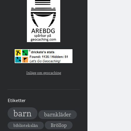
Inlägg om geocaching
Etiketter
barn
barnkläder
Bröllop
bibliotekslån