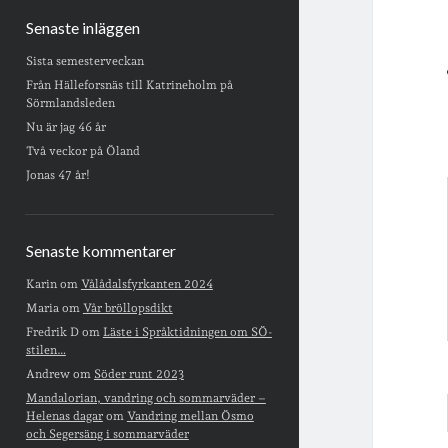
Senaste inläggen
Sista semesterveckan
Från Hälleforsnäs till Katrineholm på
Sörmlandsleden
Nu är jag 46 år
Två veckor på Öland
Jonas 47 år!
Senaste kommentarer
Karin
om
Vålådalsfyrkanten 2024
Maria
om
Vår bröllopsdikt
Fredrik D
om
Läste i Språktidningen om SÖ-
stilen…
Andrew
om
Söder runt 2023
Mandalorian, vandring och sommarväder –
Helenas dagar
om
Vandring mellan Ösmo
och Segersäng i sommarväder