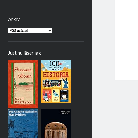
Arkiv
Arkiv
Just nu läser jag