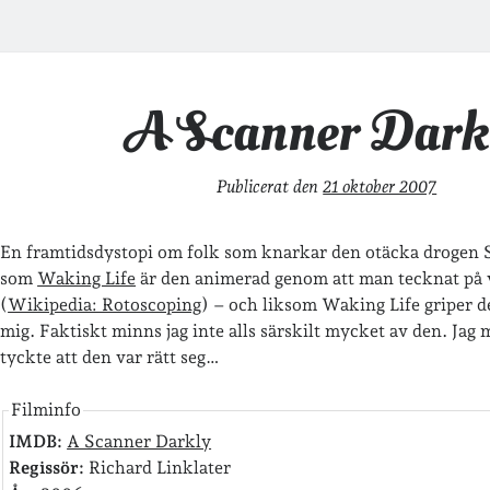
A Scanner Dark
Publicerat den
21 oktober 2007
En framtidsdystopi om folk som knarkar den otäcka drogen 
som
Waking Life
är den animerad genom att man tecknat på v
(
Wikipedia: Rotoscoping
) – och liksom Waking Life griper den
mig. Faktiskt minns jag inte alls särskilt mycket av den. Jag 
tyckte att den var rätt seg…
Filminfo
IMDB:
A Scanner Darkly
Regissör:
Richard Linklater