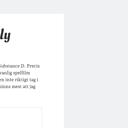
ly
Substance D. Precis
anlig spelfilm
 inte riktigt tag i
minns mest att jag