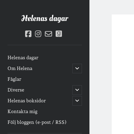
Helenas dagar
facebook
instagram
email-
goodreads
form
Helenas dagar
öppna
Om Helena
undermeny
Fåglar
öppna
Diverse
undermeny
öppna
Helenas boksidor
undermeny
Kontakta mig
Följ bloggen (e-post / RSS)