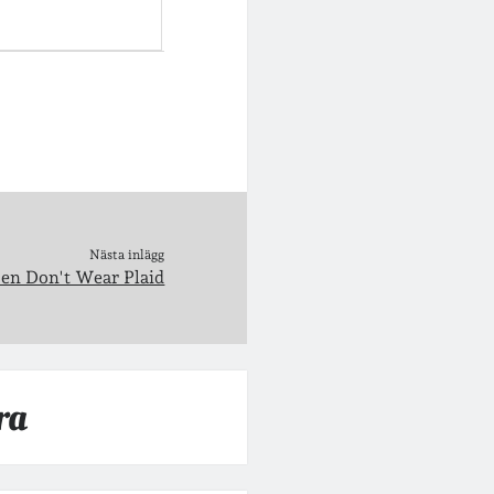
Nästa inlägg
en Don't Wear Plaid
ra