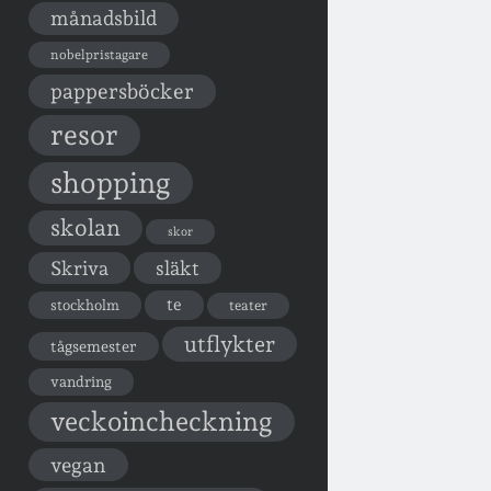
månadsbild
nobelpristagare
pappersböcker
resor
shopping
skolan
skor
Skriva
släkt
te
stockholm
teater
utflykter
tågsemester
vandring
veckoincheckning
vegan