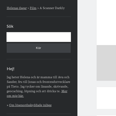
Sidopanel
Helenas dagar
>
Film
>
A Scanner Darkly
Sök
Sök
Hej!
Jag heter Helena och är mamma till Ava och
Sander, fru till Jonas och frontendutvecklare
på Tieto. Jag tycker om läsande, skrivande,
geocaching, löpning och att dricka te.
Mer
om mig här.
»
Om lösenordsskyddade inlägg