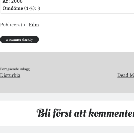
År:
2006
Omdöme (1-5):
3
Publicerat i
Film
a scanner darkly
Föregående inlägg
Disturbia
Dead M
Bli först att kommente