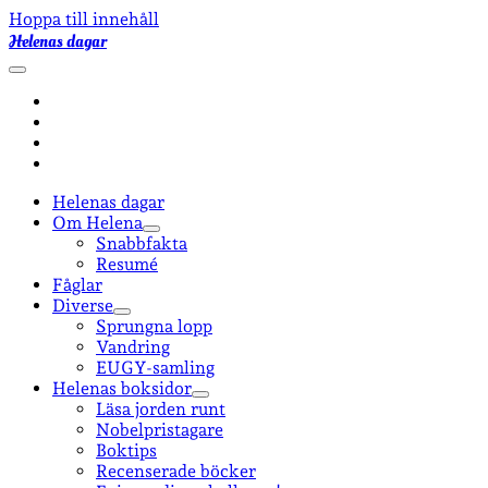
Hoppa till innehåll
Helenas dagar
öppna
primär
facebook
meny
instagram
email-
form
goodreads
Helenas dagar
Om Helena
öppna
Snabbfakta
undermeny
Resumé
Fåglar
Diverse
öppna
Sprungna lopp
undermeny
Vandring
EUGY-samling
Helenas boksidor
öppna
Läsa jorden runt
undermeny
Nobelpristagare
Boktips
Recenserade böcker