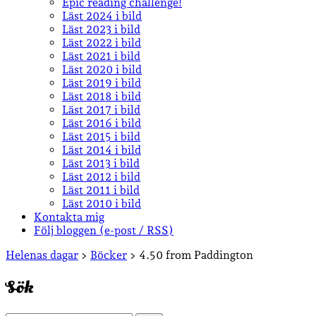
Epic reading challenge!
Läst 2024 i bild
Läst 2023 i bild
Läst 2022 i bild
Läst 2021 i bild
Läst 2020 i bild
Läst 2019 i bild
Läst 2018 i bild
Läst 2017 i bild
Läst 2016 i bild
Läst 2015 i bild
Läst 2014 i bild
Läst 2013 i bild
Läst 2012 i bild
Läst 2011 i bild
Läst 2010 i bild
Kontakta mig
Följ bloggen (e-post / RSS)
Sidopanel
Helenas dagar
>
Böcker
>
4.50 from Paddington
Sök