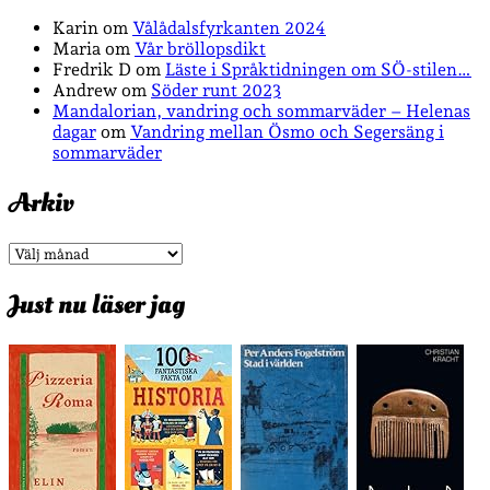
Karin
om
Vålådalsfyrkanten 2024
Maria
om
Vår bröllopsdikt
Fredrik D
om
Läste i Språktidningen om SÖ-stilen…
Andrew
om
Söder runt 2023
Mandalorian, vandring och sommarväder – Helenas
dagar
om
Vandring mellan Ösmo och Segersäng i
sommarväder
Arkiv
Arkiv
Just nu läser jag