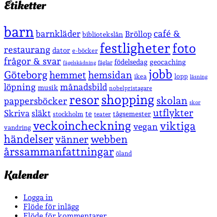
Etiketter
barn
café &
barnkläder
Bröllop
bibliotekslån
festligheter
foto
restaurang
dator
e-böcker
frågor & svar
födelsedag
geocaching
fåglar
fågelskådning
jobb
Göteborg
hemmet
hemsidan
lopp
ikea
läsning
löpning
månadsbild
musik
nobelpristagare
shopping
resor
skolan
pappersböcker
skor
utflykter
Skriva
släkt
te
stockholm
tågsemester
teater
veckoincheckning
viktiga
vegan
vandring
händelser
vänner
webben
årssammanfattningar
öland
Kalender
Logga in
Flöde för inlägg
Flöde för kommentarer