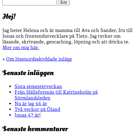
Sök
Hej!
Jag heter Helena och är mamma till Ava och Sander, fru till
Jonas och frontendutvecklare på Tieto. Jag tycker om
läsande, skrivande, geocaching, löpning och att dricka te.
Mer om mig här.
»
Om lösenordsskyddade inlägg
Senaste inläggen
Sista semesterveckan
Från Hälleforsnäs till Katrineholm på
Sörmlandsleden
Nu är jag 46 år
Två veckor på Öland
Jonas 47 år!
Senaste kommentarer