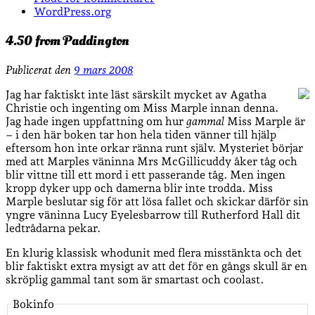
WordPress.org
4.50 from Paddington
Publicerat den
9 mars 2008
Jag har faktiskt inte läst särskilt mycket av Agatha
Christie och ingenting om Miss Marple innan denna.
Jag hade ingen uppfattning om hur
gammal
Miss Marple är
– i den här boken tar hon hela tiden vänner till hjälp
eftersom hon inte orkar ränna runt själv. Mysteriet börjar
med att Marples väninna Mrs McGillicuddy åker tåg och
blir vittne till ett mord i ett passerande tåg. Men ingen
kropp dyker upp och damerna blir inte trodda. Miss
Marple beslutar sig för att lösa fallet och skickar därför sin
yngre väninna Lucy Eyelesbarrow till Rutherford Hall dit
ledtrådarna pekar.
En klurig klassisk whodunit med flera misstänkta och det
blir faktiskt extra mysigt av att det för en gångs skull är en
skröplig gammal tant som är smartast och coolast.
Bokinfo