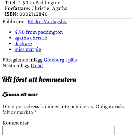
Titel:
4.50 to Paddington
Författare:
Christie, Agatha
ISBN:
0002312840
Publicerat i
Böcker
Vardagsliv
4.50 from paddington
agatha christie
deckare
miss marple
Föregående inlägg
Göteborg i päls
Nästa inlägg
Onåd
Bli först att kommentera
Lämna ett svar
Din e-postadress kommer inte publiceras.
Obligatoriska
fält är märkta
*
Kommentar