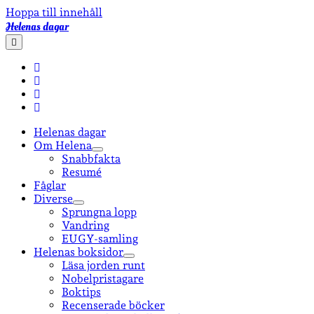
Hoppa till innehåll
Helenas dagar
öppna
primär
meny
facebook
instagram
email-
form
goodreads
Helenas dagar
Om Helena
öppna
Snabbfakta
undermeny
Resumé
Fåglar
Diverse
öppna
Sprungna lopp
undermeny
Vandring
EUGY-samling
Helenas boksidor
öppna
Läsa jorden runt
undermeny
Nobelpristagare
Boktips
Recenserade böcker