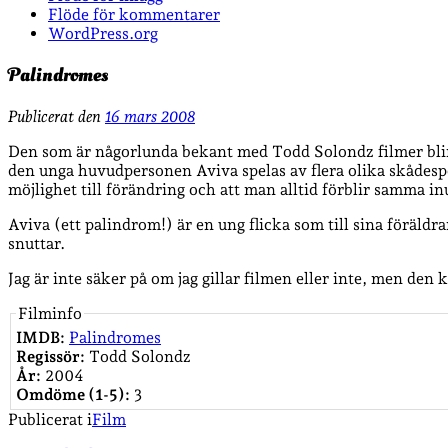
Flöde för kommentarer
WordPress.org
Palindromes
Publicerat den
16 mars 2008
Den som är någorlunda bekant med Todd Solondz filmer blir
den unga huvudpersonen Aviva spelas av flera olika skådes
möjlighet till förändring och att man alltid förblir samma i
Aviva (ett palindrom!) är en ung flicka som till sina föräldrar
snuttar.
Jag är inte säker på om jag gillar filmen eller inte, men den 
Filminfo
IMDB:
Palindromes
Regissör:
Todd Solondz
År:
2004
Omdöme (1-5):
3
Publicerat i
Film