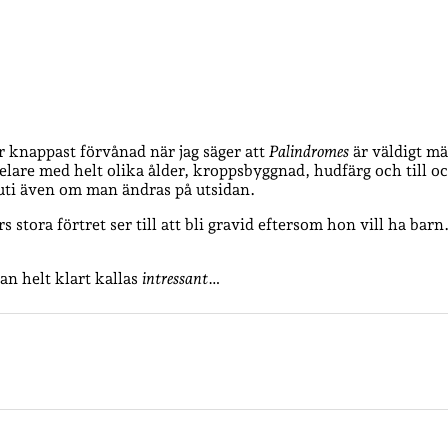
 knappast förvånad när jag säger att
Palindromes
är väldigt mär
pelare med helt olika ålder, kroppsbyggnad, hudfärg och til
nuti även om man ändras på utsidan.
s stora förtret ser till att bli gravid eftersom hon vill ha barn
kan helt klart kallas
intressant
…