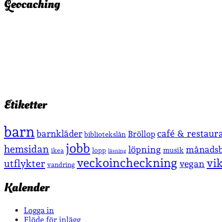
Geocaching
Etiketter
barn
café & restaur
barnkläder
Bröllop
bibliotekslån
jobb
hemsidan
löpning
månadsb
musik
lopp
ikea
läsning
veckoincheckning
vi
utflykter
vegan
vandring
Kalender
Logga in
Flöde för inlägg