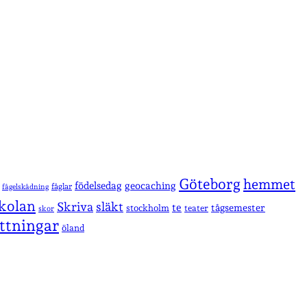
Göteborg
hemmet
födelsedag
geocaching
fåglar
fågelskådning
kolan
Skriva
släkt
te
stockholm
tågsemester
teater
skor
ttningar
öland