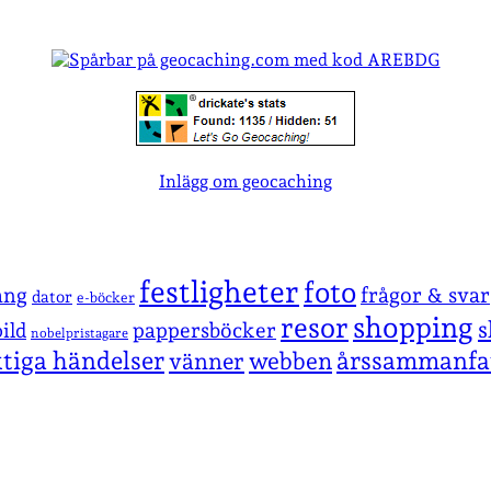
Inlägg om geocaching
festligheter
foto
ang
frågor & svar
dator
e-böcker
shopping
resor
s
pappersböcker
ild
nobelpristagare
ktiga händelser
årssammanfa
vänner
webben