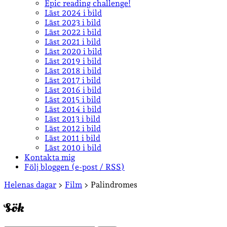
Epic reading challenge!
Läst 2024 i bild
Läst 2023 i bild
Läst 2022 i bild
Läst 2021 i bild
Läst 2020 i bild
Läst 2019 i bild
Läst 2018 i bild
Läst 2017 i bild
Läst 2016 i bild
Läst 2015 i bild
Läst 2014 i bild
Läst 2013 i bild
Läst 2012 i bild
Läst 2011 i bild
Läst 2010 i bild
Kontakta mig
Följ bloggen (e-post / RSS)
Sidopanel
Helenas dagar
>
Film
>
Palindromes
Sök