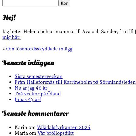
Sök
Hej!
Jag heter Helena och är mamma till Ava och Sander, fru till
mig här.
»
Om lösenordsskyddade inlägg
Senaste inläggen
Sista semesterveckan
Från Hälleforsnäs till Katrineholm på Sörmlandsleden
Nu är jag 46 år
Två veckor på Öland
Jonas 47 år!
Senaste kommentarer
Karin
om
Vålådalsfyrkanten 2024
Maria
om
Vår bröllopsdikt