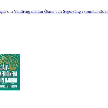
agar
om
Vandring mellan Ösmo och Segersäng i sommarväder