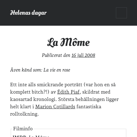
Helenas dagar
öppna
Sidopanel
primär
meny
Helenas dagar
>
Film
>
La Môme
La Môme
Sök
Publicerat den
16 juli 2008
Sök
Även känd som: La vie en rose
Ett inte alls smickrande porträtt (var hon en så
komplett bitch?!) av
Édith Piaf
, skildrat med
kaosartad kronologi. Största behållningen ligger
Hej!
helt klart i
Marion Cotillards
fantastiska
Jag heter Helena och är mamma till Ava och Sander, fru till Jonas
rolltolkning.
och frontendutvecklare på Tieto. Jag tycker om läsande, skrivande,
geocaching, löpning och att dricka te.
Mer om mig här.
Filminfo
»
Om lösenordsskyddade inlägg