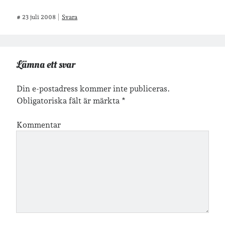
#
23 juli 2008
Svara
Jag bokför
min läsning på Goodreads
.
Lämna ett svar
Geocaching
Din e-postadress kommer inte publiceras.
Obligatoriska fält är märkta
*
Kommentar
Inlägg om geocaching
Etiketter
barn
barnkläder
bibliotekslån