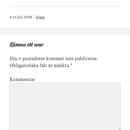
#
16 juli 2008
Svara
Jag bokför
min läsning på Goodreads
.
Geocaching
Lämna ett svar
Din e-postadress kommer inte publiceras.
Obligatoriska fält är märkta
*
Kommentar