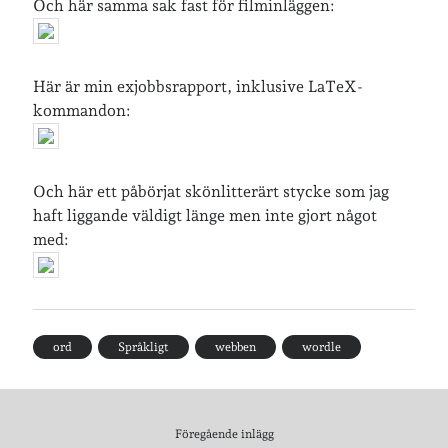
Och här samma sak fast för filminläggen:
Senaste inläggen
Här är min exjobbsrapport, inklusive LaTeX-
Sista semesterveckan
kommandon:
Från Hälleforsnäs till Katrineholm på Sörmlandsleden
Nu är jag 46 år
Två veckor på Öland
Jonas 47 år!
Och här ett påbörjat skönlitterärt stycke som jag
haft liggande väldigt länge men inte gjort något
med:
Senaste kommentarer
Karin
om
Vålådalsfyrkanten 2024
Maria
om
Vår bröllopsdikt
Fredrik D
om
Läste i Språktidningen om SÖ-stilen…
ord
Språkligt
webben
wordle
Andrew
om
Söder runt 2023
Mandalorian, vandring och sommarväder – Helenas dagar
om
Vandring mellan Ösmo och Segersäng i sommarväder
Föregående inlägg