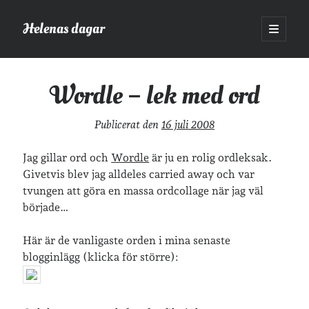
Helenas dagar
öppna
primär
Sidopanel
meny
Helenas dagar
>
Wordle – lek med ord
Wordle – lek med ord
Sök
Publicerat den
16 juli 2008
Sök
Jag gillar ord och
Wordle
är ju en rolig ordleksak.
Givetvis blev jag alldeles carried away och var
tvungen att göra en massa ordcollage när jag väl
började…
Hej!
Här är de vanligaste orden i mina senaste
Jag heter Helena och är mamma till Ava och Sander, fru till Jonas
blogginlägg (klicka för större):
och frontendutvecklare på Tieto. Jag tycker om läsande, skrivande,
geocaching, löpning och att dricka te.
Mer om mig här.
»
Om lösenordsskyddade inlägg