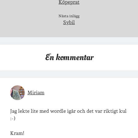
Köpeprat
Arkiv
Nästa inlägg
Arkiv
Sybil
Just nu läser jag
En kommentar
Miriam
Jag lekte lite med wordle igår och det var riktigt kul
:-)
Kram!