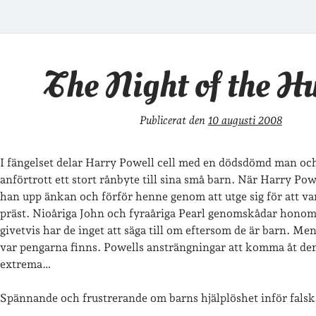
The Night of the H
Publicerat den
10 augusti 2008
I fängelset delar Harry Powell cell med en dödsdömd man och
anförtrott ett stort rånbyte till sina små barn. När Harry Po
han upp änkan och förför henne genom att utge sig för att va
präst. Nioåriga John och fyraåriga Pearl genomskådar hono
givetvis har de inget att säga till om eftersom de är barn. Me
var pengarna finns. Powells ansträngningar att komma åt de
extrema…
Spännande och frustrerande om barns hjälplöshet inför fals