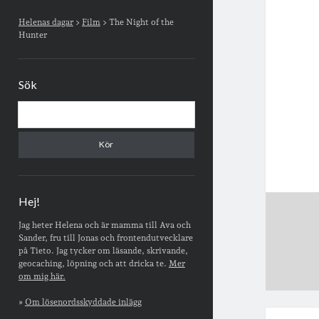
Sidopanel
Helenas dagar
>
Film
>
The Night of the
Hunter
Sök
Sök
Hej!
Jag heter Helena och är mamma till Ava och
Sander, fru till Jonas och frontendutvecklare
på Tieto. Jag tycker om läsande, skrivande,
geocaching, löpning och att dricka te.
Mer
om mig här.
»
Om lösenordsskyddade inlägg