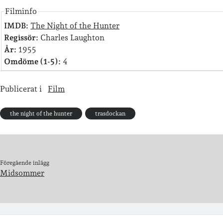
Filminfo
IMDB:
The Night of the Hunter
Regissör:
Charles Laughton
År:
1955
Omdöme (1-5):
4
Publicerat i
Film
the night of the hunter
trasdockan
Föregående inlägg
Midsommer