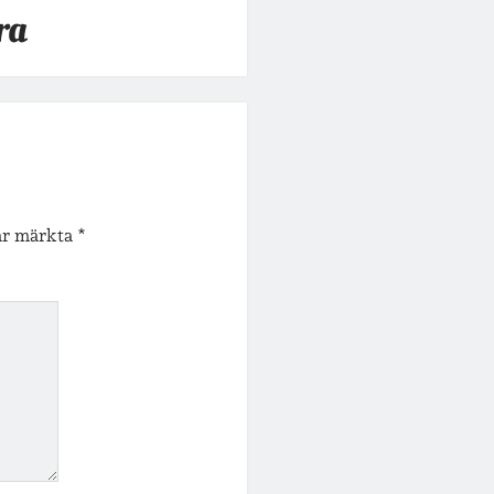
ra
 är märkta
*