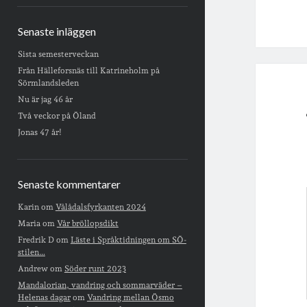
Senaste inläggen
Sista semesterveckan
Från Hälleforsnäs till Katrineholm på
Sörmlandsleden
Nu är jag 46 år
Två veckor på Öland
Jonas 47 år!
Senaste kommentarer
Karin
om
Vålådalsfyrkanten 2024
Maria
om
Vår bröllopsdikt
Fredrik D
om
Läste i Språktidningen om SÖ-
stilen…
Andrew
om
Söder runt 2023
Mandalorian, vandring och sommarväder –
Helenas dagar
om
Vandring mellan Ösmo