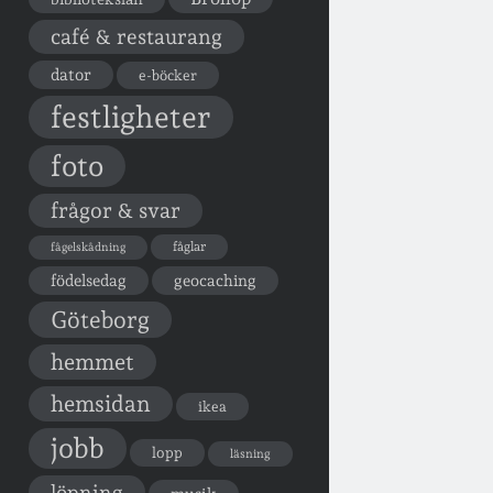
café & restaurang
dator
e-böcker
festligheter
foto
frågor & svar
fåglar
fågelskådning
födelsedag
geocaching
Göteborg
hemmet
hemsidan
ikea
jobb
lopp
läsning
löpning