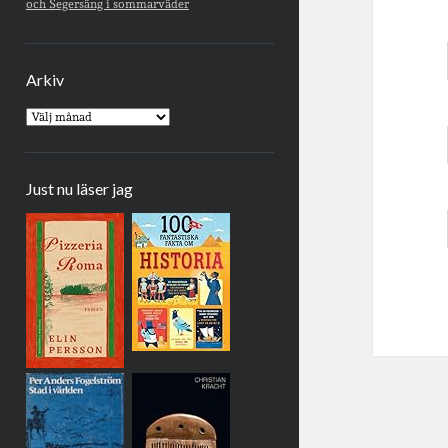
och Segersäng i sommarväder
Arkiv
Arkiv
Just nu läser jag