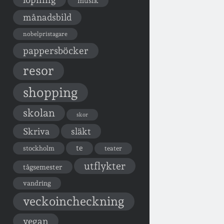
musik
månadsbild
nobelpristagare
pappersböcker
resor
shopping
skolan
skor
Skriva
släkt
te
stockholm
teater
utflykter
tågsemester
vandring
veckoincheckning
vegan