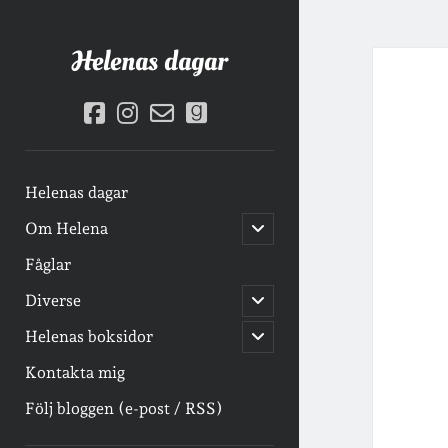
Helenas dagar
facebook
instagram
email-
goodreads
form
Helenas dagar
öppna
Om Helena
undermeny
Fåglar
öppna
Diverse
undermeny
öppna
Helenas boksidor
undermeny
Kontakta mig
Följ bloggen (e-post / RSS)