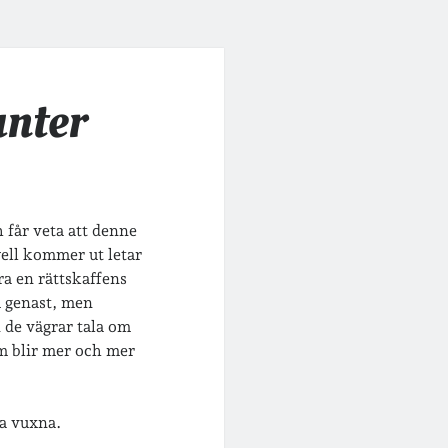
unter
 får veta att denne
well kommer ut letar
ra en rättskaffens
m genast, men
n de vägrar tala om
m blir mer och mer
ka vuxna.