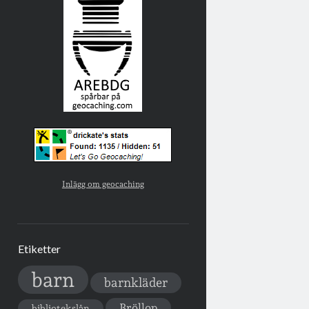
Inlägg om geocaching
Etiketter
barn
barnkläder
Bröllop
bibliotekslån