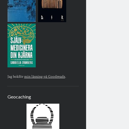
Jag bokför
min läsning på Goodreads
.
Geocaching