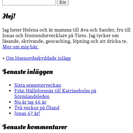
Sök
Hej!
Jag heter Helena och är mamma till Ava och Sander, fru till
Jonas och frontendutvecklare på Tieto. Jag tycker om
läsande, skrivande, geocaching, löpning och att dricka te.
Mer om mig här.
»
Om lösenordsskyddade inlägg
Senaste inläggen
Sista semesterveckan
Från Hälleforsnäs till Katrineholm på
Sörmlandsleden
Nu är jag 46 år
Två veckor på Öland
Jonas 47 år!
Senaste kommentarer