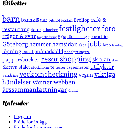
Etiketter
barn
café &
barnkläder
Bröllop
bibliotekslån
festligheter
foto
restaurang
dator
e-böcker
frågor & svar
födelsedag
geocaching
fåglar
fågelskådning
jobb
Göteborg
hemmet
hemsidan
lopp
ikea
läsning
löpning
månadsbild
musik
nobelpristagare
shopping
resor
skolan
pappersböcker
skor
utflykter
Skriva
släkt
te
stockholm
tågsemester
teater
veckoincheckning
viktiga
vegan
vandring
händelser
vänner
webben
årssammanfattningar
öland
Kalender
Logga in
Flöde för inlägg
Flöde för kommentarer