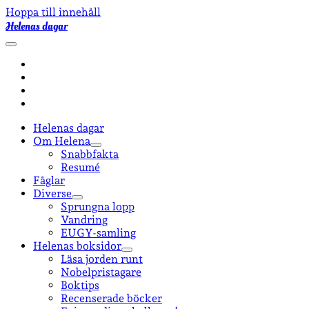
Hoppa till innehåll
Helenas dagar
öppna
primär
facebook
meny
instagram
email-
form
goodreads
Helenas dagar
Om Helena
öppna
Snabbfakta
undermeny
Resumé
Fåglar
Diverse
öppna
Sprungna lopp
undermeny
Vandring
EUGY-samling
Helenas boksidor
öppna
Läsa jorden runt
undermeny
Nobelpristagare
Boktips
Recenserade böcker