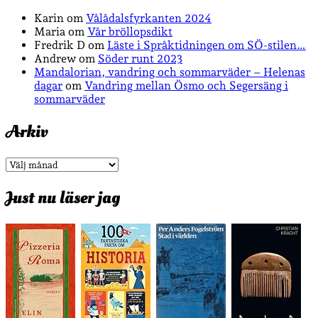
Karin
om
Vålådalsfyrkanten 2024
Maria
om
Vår bröllopsdikt
Fredrik D
om
Läste i Språktidningen om SÖ-stilen…
Andrew
om
Söder runt 2023
Mandalorian, vandring och sommarväder – Helenas
dagar
om
Vandring mellan Ösmo och Segersäng i
sommarväder
Arkiv
Arkiv
Just nu läser jag