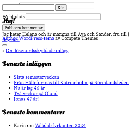
E-post*
Sök
Webbplats
Hej!
Jag heter Helena och är mamma till Ava och Sander, fru till
Author WordPress-tema
av Compete Themes
mig här.
Rulla
»
Om lösenordsskyddade inlägg
till
toppen
Senaste inläggen
Sista semesterveckan
Från Hälleforsnäs till Katrineholm på Sörmlandsleden
Nu är jag 46 år
Två veckor på Öland
Jonas 47 år!
Senaste kommentarer
Karin
om
Vålådalsfyrkanten 2024