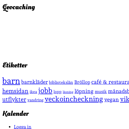
Geocaching
Etiketter
barn
café & restaur
barnkläder
Bröllop
bibliotekslån
jobb
hemsidan
löpning
månadsb
musik
lopp
ikea
läsning
veckoincheckning
vi
utflykter
vegan
vandring
Kalender
Logga in