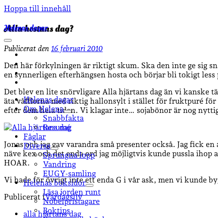
Hoppa till innehåll
Helenas dagar
Alla hostans dag?
öppna
Publicerat den
16 februari 2010
primär
facebook
meny
instagram
Den här förkylningen är riktigt skum. Ska den inte ge sig sn
email-
en synnerligen efterhängsen hosta och börjar bli tokigt less
form
goodreads
Det blev en lite snörvligare Alla hjärtans dag än vi kanske tä
Helenas dagar
äta våfflorna med riktig hallonsylt i stället för fruktpuré f
Om Helena
efter dem hela tiden. Vi klagar inte… sojabönor är nog nyttig
öppna
Snabbfakta
undermeny
Resumé
Fåglar
Jonas och jag gav varandra små presenter också. Jag fick en
Diverse
öppna
näve kex och det enda ord jag möjligtvis kunde pussla ihop a
Sprungna lopp
undermeny
HOAR.
Vandring
EUGY-samling
Vi hade för övrigt inte ett enda G i vår ask, men vi kunde byg
Helenas boksidor
öppna
Läsa jorden runt
Publicerat i
Vardagsliv
undermeny
Nobelpristagare
Boktips
alla hjärtans dag