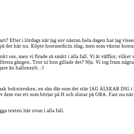
art? Efter i lördags när jag sov nästan hela dagen har jag vis
 på det här nu. Köpte hostmedicin idag, men som väntat hostar
nkt oss, men vi firade så smått i alla fall. Vi åt våfflor, vilke
ör första gången. Tror ni hon gillade det? Nja. Vi tog fram någ
are än hallonsylt. :)
 ask bokstavskex, en sån där som det står JAG ÄLSKAR DIG i ke
v dem var ett som börjar på H och slutar på ORA. Fast nu när 
ga texten här ovan i alla fall.