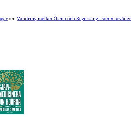
agar
om
Vandring mellan Ösmo och Segersäng i sommarväder