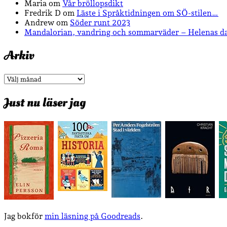
Maria
om
Vår bröllopsdikt
Fredrik D
om
Läste i Språktidningen om SÖ-stilen…
Andrew
om
Söder runt 2023
Mandalorian, vandring och sommarväder – Helenas d
Arkiv
Arkiv
Just nu läser jag
Jag bokför
min läsning på Goodreads
.