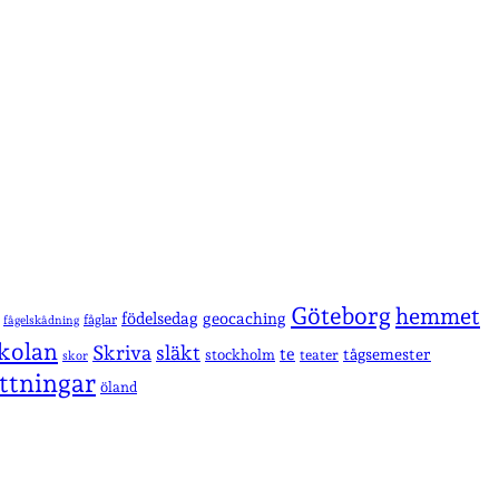
Göteborg
hemmet
födelsedag
geocaching
fåglar
fågelskådning
kolan
Skriva
släkt
te
stockholm
tågsemester
teater
skor
ttningar
öland