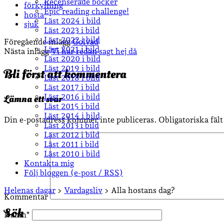
Recenserade böcker
förkylning
Epic reading challenge!
hosta
Läst 2024 i bild
sjuk
Läst 2023 i bild
Läst 2022 i bild
Föregående inlägg
Golvad
Läst 2021 i bild
Nästa inlägg
Vi har redan sagt hej då
Läst 2020 i bild
Läst 2019 i bild
Bli först att kommentera
Läst 2018 i bild
Läst 2017 i bild
Läst 2016 i bild
Lämna ett svar
Läst 2015 i bild
Läst 2014 i bild
Din e-postadress kommer inte publiceras.
Obligatoriska fäl
Läst 2013 i bild
Läst 2012 i bild
Läst 2011 i bild
Läst 2010 i bild
Kontakta mig
Följ bloggen (e-post / RSS)
Sidopanel
Helenas dagar
>
Vardagsliv
>
Alla hostans dag?
Kommentar
Sök
Namn*