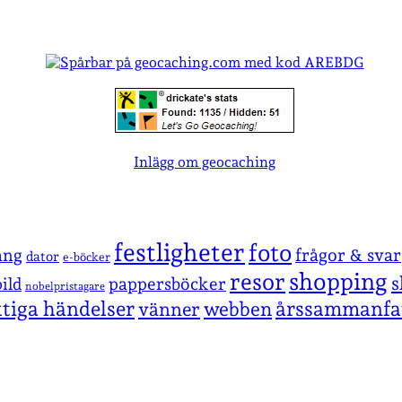
Inlägg om geocaching
festligheter
foto
ang
frågor & svar
dator
e-böcker
shopping
resor
s
pappersböcker
ild
nobelpristagare
ktiga händelser
årssammanfa
vänner
webben