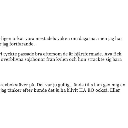
serligen orkat vara mestadels vaken om dagarna, men jag har
 jag fortfarande.
t vi tyckte passade bra eftersom de är hjärtformade. Ava fick
ra överblivna sojabönor från kylen och hon sträckte sig bara
xbokstäver på. Det var ju gulligt, ända tills han gav mig en
jag tänker efter kunde det ju ha blivit HA RO också. Eller