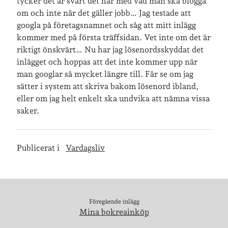
tycker det är svårt det här med vad man ska blogga
om och inte när det gäller jobb… Jag testade att
googla på företagsnamnet och såg att mitt inlägg
Jag bokför
min läsning på Goodreads
.
kommer med på första träffsidan. Vet inte om det är
riktigt önskvärt… Nu har jag lösenordsskyddat det
inlägget och hoppas att det inte kommer upp när
Geocaching
man googlar så mycket längre till. Får se om jag
sätter i system att skriva bakom lösenord ibland,
eller om jag helt enkelt ska undvika att nämna vissa
saker.
Publicerat i
Vardagsliv
Föregående inlägg
Mina bokreainköp