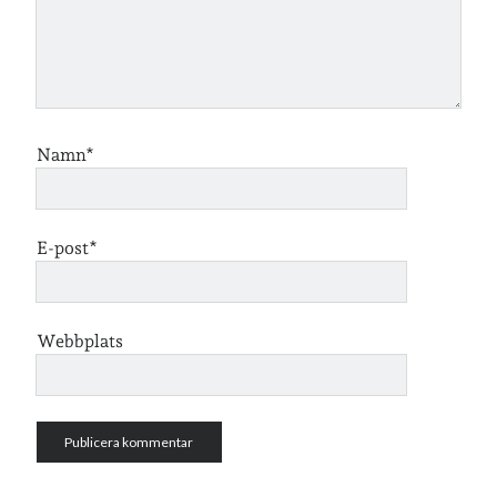
lopp
läsning
månadsbild
musik
nobelpristagare
resor
pappersböcker
shopping
skolan
skor
Namn*
Skriva
släkt
te
stockholm
utflykter
tågsemester
teater
E-post*
veckoincheckning
vandring
viktiga händelser
vegan
Webbplats
vänner
webben
årssammanfattningar
öland
Kalender