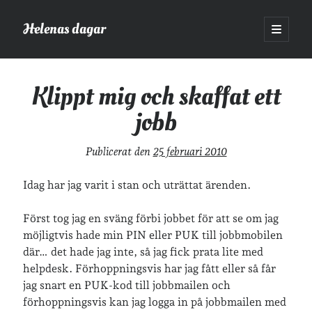
Helenas dagar
öppna
primär
Sidopanel
meny
Helenas dagar
>
Vardagsliv
>
Klippt mig och skaffat ett jobb
Klippt mig och skaffat ett
jobb
Sök
Sök
Publicerat den
25 februari 2010
Idag har jag varit i stan och uträttat ärenden.
Först tog jag en sväng förbi jobbet för att se om jag
Hej!
möjligtvis hade min PIN eller PUK till jobbmobilen
där… det hade jag inte, så jag fick prata lite med
Jag heter Helena och är mamma till Ava och Sander, fru till Jonas
och frontendutvecklare på Tieto. Jag tycker om läsande, skrivande,
helpdesk. Förhoppningsvis har jag fått eller så får
geocaching, löpning och att dricka te.
Mer om mig här.
jag snart en PUK-kod till jobbmailen och
förhoppningsvis kan jag logga in på jobbmailen med
»
Om lösenordsskyddade inlägg