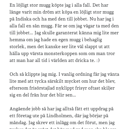
En löjligt stor mugg köpte jag i alla fall. Det har
Arkiv
länge varit min dröm att köpa en löjligt stor mugg
på Indiska och ha med den till jobbet. Nu har jag i
Arkiv
alla fall en sån mugg. Får se om jag vågar ta med den
till jobbet… Jag skulle garanterat känna mig lite mer
hemma om jag hade en egen mugg i behaglig
Just nu läser jag
storlek, men det kanske ser lite väl slappt ut att
hälla upp värsta monsterkoppen som om man tror
att man har all tid i världen att dricka te. :)
Och så klippte jag mig. I vanlig ordning får jag vänta
lite med att tycka särskilt mycket om hur det blev,
eftersom frisörstajlad nyklippt frisyr oftast skiljer
sig en del från hur det blir sen…
Angående jobb så har jag alltså fått ett uppdrag på
ett företag ute på Lindholmen, där jag börjar på
måndag. Jag skrev ett inlägg om det förut, men jag