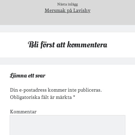
Nästa inlägg
Mersmak på Lavishy
Inlägg om geocaching
Bli först att kommentera
Etiketter
barn
barnkläder
bibliotekslån
café & restaurang
Lämna ett svar
Bröllop
dator
festligheter
foto
e-böcker
Din e-postadress kommer inte publiceras.
Obligatoriska fält är märkta
*
frågor & svar
fåglar
fågelskådning
Göteborg
födelsedag
geocaching
Kommentar
hemmet
hemsidan
ikea
jobb
löpning