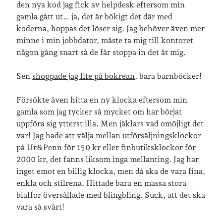
den nya kod jag fick av helpdesk eftersom min
gamla gått ut… ja, det är bökigt det där med
Senaste inläggen
koderna, hoppas det löser sig. Jag behöver även mer
minne i min jobbdator, måste ta mig till kontoret
Sista semesterveckan
någon gång snart så de får stoppa in det åt mig.
Från Hälleforsnäs till Katrineholm på Sörmlandsleden
Nu är jag 46 år
Sen
shoppade jag lite på bokrean
, bara barnböcker!
Två veckor på Öland
Jonas 47 år!
Försökte även hitta en ny klocka eftersom min
gamla som jag tycker så mycket om har börjat
uppföra sig ytterst illa. Men jäklars vad omöjligt det
Senaste kommentarer
var! Jag hade att välja mellan utförsäljningsklockor
Karin
om
Vålådalsfyrkanten 2024
på Ur&Penn för 150 kr eller finbutiksklockor för
Maria
om
Vår bröllopsdikt
2000 kr, det fanns liksom inga mellanting. Jag har
Fredrik D
om
Läste i Språktidningen om SÖ-stilen…
inget emot en billig klocka, men då ska de vara fina,
Andrew
om
Söder runt 2023
enkla och stilrena. Hittade bara en massa stora
Mandalorian, vandring och sommarväder – Helenas dagar
om
blaffor översållade med blingbling. Suck, att det ska
Vandring mellan Ösmo och Segersäng i sommarväder
vara så svårt!