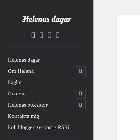
Helenas dagar
facebook
instagram
email-
goodreads
form
Helenas dagar
öppna
Om Helena
undermeny
Fåglar
öppna
Diverse
undermeny
öppna
Helenas boksidor
undermeny
Kontakta mig
Följ bloggen (e-post / RSS)