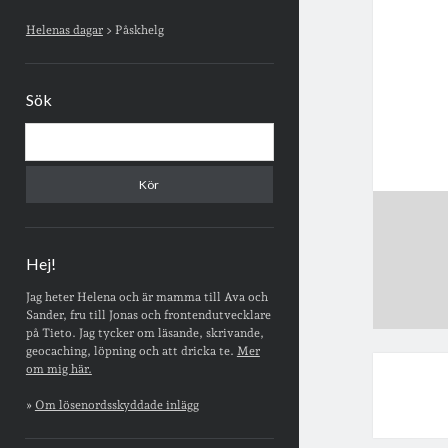
Sidopanel
Helenas dagar
>
Påskhelg
Sök
Sök
Hej!
Jag heter Helena och är mamma till Ava och
Sander, fru till Jonas och frontendutvecklare
på Tieto. Jag tycker om läsande, skrivande,
geocaching, löpning och att dricka te.
Mer
om mig här.
»
Om lösenordsskyddade inlägg