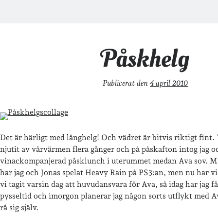
Påskhelg
Publicerat den
4 april 2010
Det är härligt med långhelg! Och vädret är bitvis riktigt fint.
njutit av vårvärmen flera gånger och på påskafton intog jag o
vinackompanjerad påsklunch i uterummet medan Ava sov. My
har jag och Jonas spelat Heavy Rain på PS3:an, men nu har vi
vi tagit varsin dag att huvudansvara för Ava, så idag har jag 
pysseltid och imorgon planerar jag någon sorts utflykt med 
rå sig själv.