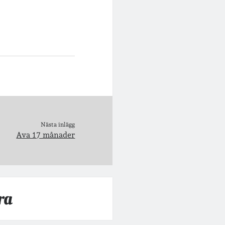
Nästa inlägg
Ava 17 månader
ra