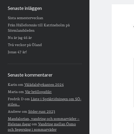
Senaste inläggen
Sista semesterveckan
Från Hälleforsnäs till Katrineholm på
Sörmlandsleden
Nu är jag 46 år
Två veckor på Öland
Jonas 47 år!
Senaste kommentarer
Karin
om
Vålådalsfyrkanten 2024
Maria
om
Vår bröllopsdikt
Fredrik D
om
Läste i Språktidningen om SÖ-
stilen…
Andrew
om
Söder runt 2023
Mandalorian, vandring och sommarväder –
Helenas dagar
om
Vandring mellan Ösmo
och Segersäng i sommarväder