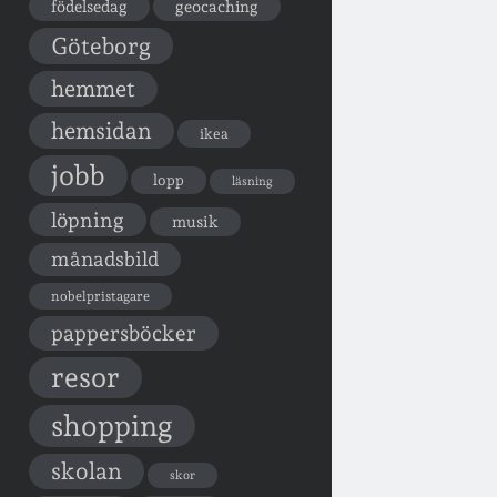
födelsedag
geocaching
Göteborg
hemmet
hemsidan
ikea
jobb
lopp
läsning
löpning
musik
månadsbild
nobelpristagare
pappersböcker
resor
shopping
skolan
skor