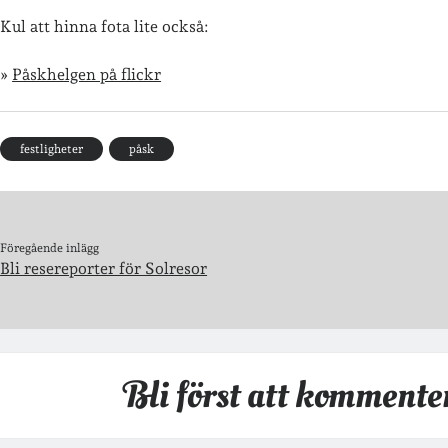
Kul att hinna fota lite också:
»
Påskhelgen på flickr
festligheter
påsk
Föregående inlägg
Bli resereporter för Solresor
Bli först att kommente