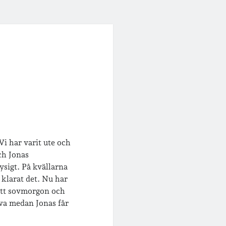
 Vi har varit ute och
ch Jonas
sigt. På kvällarna
 klarat det. Nu har
fått sovmorgon och
Ava medan Jonas får