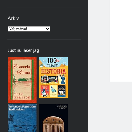
Arkiv
Arkiv
Just nu läser jag