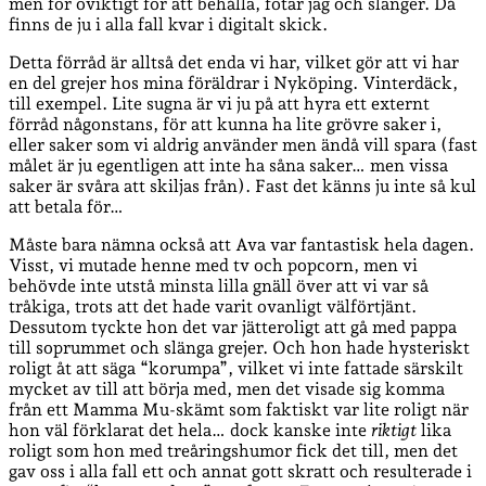
men för oviktigt för att behålla, fotar jag och slänger. Då
finns de ju i alla fall kvar i digitalt skick.
Detta förråd är alltså det enda vi har, vilket gör att vi har
en del grejer hos mina föräldrar i Nyköping. Vinterdäck,
till exempel. Lite sugna är vi ju på att hyra ett externt
förråd någonstans, för att kunna ha lite grövre saker i,
eller saker som vi aldrig använder men ändå vill spara (fast
målet är ju egentligen att inte ha såna saker… men vissa
saker är svåra att skiljas från). Fast det känns ju inte så kul
att betala för…
Måste bara nämna också att Ava var fantastisk hela dagen.
Visst, vi mutade henne med tv och popcorn, men vi
behövde inte utstå minsta lilla gnäll över att vi var så
tråkiga, trots att det hade varit ovanligt välförtjänt.
Dessutom tyckte hon det var jätteroligt att gå med pappa
till soprummet och slänga grejer. Och hon hade hysteriskt
roligt åt att säga “korumpa”, vilket vi inte fattade särskilt
mycket av till att börja med, men det visade sig komma
från ett Mamma Mu-skämt som faktiskt var lite roligt när
hon väl förklarat det hela… dock kanske inte
riktigt
lika
roligt som hon med treåringshumor fick det till, men det
gav oss i alla fall ett och annat gott skratt och resulterade i