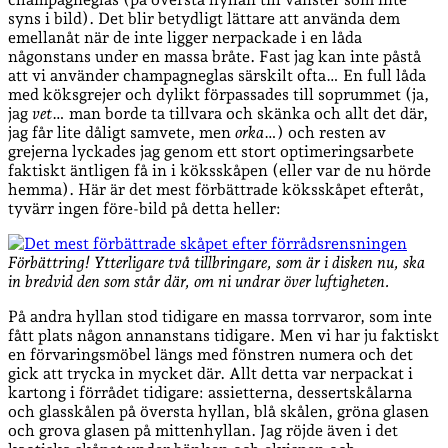
syns i bild). Det blir betydligt lättare att använda dem
emellanåt när de inte ligger nerpackade i en låda
någonstans under en massa bråte. Fast jag kan inte påstå
att vi använder champagneglas särskilt ofta… En full låda
med köksgrejer och dylikt förpassades till soprummet (ja,
jag
vet
… man borde ta tillvara och skänka och allt det där,
jag får lite dåligt samvete, men
orka
…) och resten av
grejerna lyckades jag genom ett stort optimeringsarbete
faktiskt äntligen få in i köksskåpen (eller var de nu hörde
hemma). Här är det mest förbättrade köksskåpet efteråt,
tyvärr ingen före-bild på detta heller:
Förbättring! Ytterligare två tillbringare, som är i disken nu, ska
in bredvid den som står där, om ni undrar över luftigheten.
På andra hyllan stod tidigare en massa torrvaror, som inte
fått plats någon annanstans tidigare. Men vi har ju faktiskt
en förvaringsmöbel längs med fönstren numera och det
gick att trycka in mycket där. Allt detta var nerpackat i
kartong i förrådet tidigare: assietterna, dessertskålarna
och glasskålen på översta hyllan, blå skålen, gröna glasen
och grova glasen på mittenhyllan. Jag röjde även i det