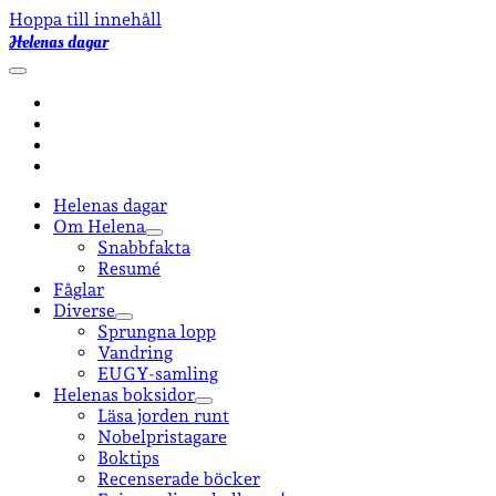
Hoppa till innehåll
Helenas dagar
öppna
primär
facebook
meny
instagram
email-
form
goodreads
Helenas dagar
Om Helena
öppna
Snabbfakta
undermeny
Resumé
Fåglar
Diverse
öppna
Sprungna lopp
undermeny
Vandring
EUGY-samling
Helenas boksidor
öppna
Läsa jorden runt
undermeny
Nobelpristagare
Boktips
Recenserade böcker