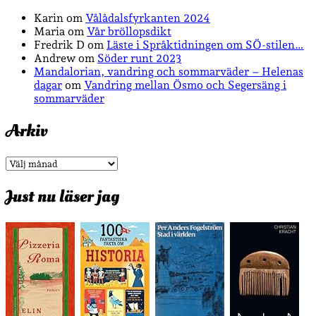
Karin
om
Vålådalsfyrkanten 2024
Maria
om
Vår bröllopsdikt
Fredrik D
om
Läste i Språktidningen om SÖ-stilen…
Andrew
om
Söder runt 2023
Mandalorian, vandring och sommarväder – Helenas
dagar
om
Vandring mellan Ösmo och Segersäng i
sommarväder
Arkiv
Arkiv
Just nu läser jag