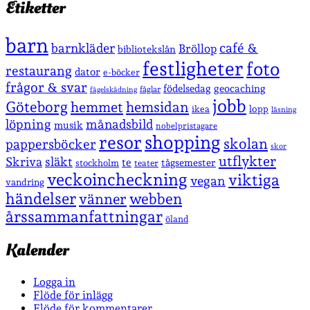
Etiketter
barn
café &
barnkläder
Bröllop
bibliotekslån
festligheter
foto
restaurang
dator
e-böcker
frågor & svar
födelsedag
geocaching
fåglar
fågelskådning
jobb
Göteborg
hemmet
hemsidan
lopp
ikea
läsning
löpning
månadsbild
musik
nobelpristagare
shopping
resor
skolan
pappersböcker
skor
utflykter
Skriva
släkt
te
stockholm
tågsemester
teater
veckoincheckning
viktiga
vegan
vandring
händelser
vänner
webben
årssammanfattningar
öland
Kalender
Logga in
Flöde för inlägg
Flöde för kommentarer