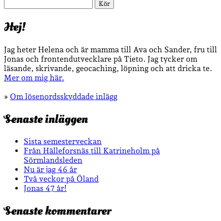
Sök
Hej!
Jag heter Helena och är mamma till Ava och Sander, fru till
Jonas och frontendutvecklare på Tieto. Jag tycker om
läsande, skrivande, geocaching, löpning och att dricka te.
Mer om mig här.
»
Om lösenordsskyddade inlägg
Senaste inläggen
Sista semesterveckan
Från Hälleforsnäs till Katrineholm på
Sörmlandsleden
Nu är jag 46 år
Två veckor på Öland
Jonas 47 år!
Senaste kommentarer