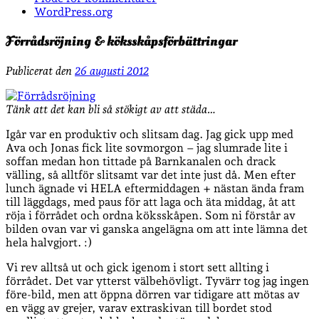
WordPress.org
Förrådsröjning & köksskåpsförbättringar
Publicerat den
26 augusti 2012
Tänk att det kan bli så stökigt av att städa…
Igår var en produktiv och slitsam dag. Jag gick upp med
Ava och Jonas fick lite sovmorgon – jag slumrade lite i
soffan medan hon tittade på Barnkanalen och drack
välling, så alltför slitsamt var det inte just då. Men efter
lunch ägnade vi HELA eftermiddagen + nästan ända fram
till läggdags, med paus för att laga och äta middag, åt att
röja i förrådet och ordna köksskåpen. Som ni förstår av
bilden ovan var vi ganska angelägna om att inte lämna det
hela halvgjort. :)
Vi rev alltså ut och gick igenom i stort sett allting i
förrådet. Det var ytterst välbehövligt. Tyvärr tog jag ingen
före-bild, men att öppna dörren var tidigare att mötas av
en vägg av grejer, varav extraskivan till bordet stod