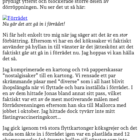
prydligt ytterst och blockerade större delen av
dörröppningen. Nu ser det ut så här:
Nu går det att gå in i förrådet!
Ni får helt enkelt tro mig när jag säger att det är en
stor
förbättring. Eftersom vi har en del kökssaker vi faktiskt
använder på hyllan in till vänster är det jätteskönt att det
faktiskt går att gå in i förrådet nu. Jag hoppas vi kan hålla
det så.
Jag komprimerade en kartong och två papperskassar
“nostalgisaker” till en kartong. Vi rensade ett par
skrämmande påsar med “diverse” som i all hast blivit
ihopslängda när vi flyttade och bara inställda i förrådet. I
en av dem hittade Jonas bland annat sitt pass, vilket
faktiskt var ett av de mest motiverande målen med
förrådsrensningen eftersom han ska till Mallorca med
jobbet i oktober. Jag hittade dock tyvärr inte mitt
fästingvaccineringskort…
Jag gick igenom två stora flyttkartonger köksgrejer och det
enda som åkte in i förrådet igen var en plastlåda med 12
champagneglas (på översta hyllan till vänster som inte