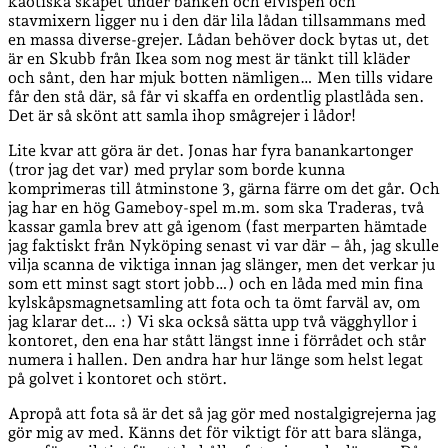
kaotiska skåpet under bänken och elvispen och
stavmixern ligger nu i den där lila lådan tillsammans med
en massa diverse-grejer. Lådan behöver dock bytas ut, det
är en Skubb från Ikea som nog mest är tänkt till kläder
och sånt, den har mjuk botten nämligen… Men tills vidare
får den stå där, så får vi skaffa en ordentlig plastlåda sen.
Det är så skönt att samla ihop smågrejer i lådor!
Lite kvar att göra är det. Jonas har fyra banankartonger
(tror jag det var) med prylar som borde kunna
komprimeras till åtminstone 3, gärna färre om det går. Och
jag har en hög Gameboy-spel m.m. som ska Traderas, två
kassar gamla brev att gå igenom (fast merparten hämtade
jag faktiskt från Nyköping senast vi var där – åh, jag skulle
vilja scanna de viktiga innan jag slänger, men det verkar ju
som ett minst sagt stort jobb…) och en låda med min fina
kylskåpsmagnetsamling att fota och ta ömt farväl av, om
jag klarar det… :) Vi ska också sätta upp två vägghyllor i
kontoret, den ena har stått längst inne i förrådet och står
numera i hallen. Den andra har hur länge som helst legat
på golvet i kontoret och stört.
Apropå att fota så är det så jag gör med nostalgigrejerna jag
gör mig av med. Känns det för viktigt för att bara slänga,