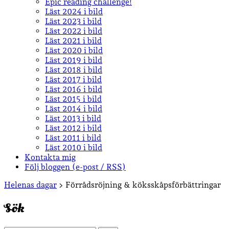
Epic reading challenge!
Läst 2024 i bild
Läst 2023 i bild
Läst 2022 i bild
Läst 2021 i bild
Läst 2020 i bild
Läst 2019 i bild
Läst 2018 i bild
Läst 2017 i bild
Läst 2016 i bild
Läst 2015 i bild
Läst 2014 i bild
Läst 2013 i bild
Läst 2012 i bild
Läst 2011 i bild
Läst 2010 i bild
Kontakta mig
Följ bloggen (e-post / RSS)
Sidopanel
Helenas dagar
>
Förrådsröjning & köksskåpsförbättringar
Sök