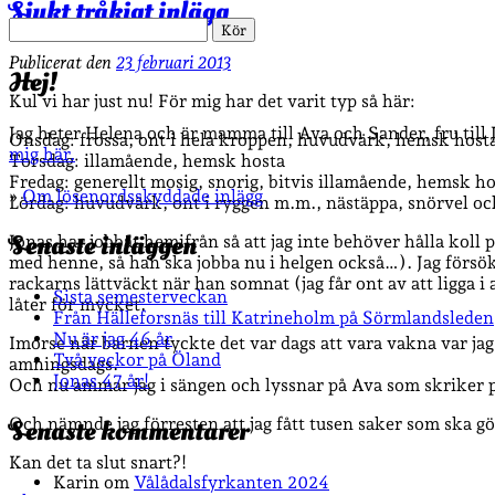
Sjukt tråkigt inlägg
Sök
Publicerat den
23 februari 2013
Hej!
Kul vi har just nu! För mig har det varit typ så här:
Jag heter Helena och är mamma till Ava och Sander, fru till
Onsdag: frossa, ont i hela kroppen, huvudvärk, hemsk host
mig här.
Torsdag: illamående, hemsk hosta
Fredag: generellt mosig, snorig, bitvis illamående, hemsk ho
»
Om lösenordsskyddade inlägg
Lördag: huvudvärk, ont i ryggen m.m., nästäppa, snörvel och
Senaste inläggen
Jonas har jobbat hemifrån så att jag inte behöver hålla koll p
med henne, så han ska jobba nu i helgen också…). Jag försö
rackarns lättväckt när han somnat (jag får ont av att ligga i
Sista semesterveckan
låter för mycket.
Från Hälleforsnäs till Katrineholm på Sörmlandsleden
Nu är jag 46 år
Imorse när barnen tyckte det var dags att vara vakna var jag
Två veckor på Öland
amningsdags.
Jonas 47 år!
Och nu ammar jag i sängen och lyssnar på Ava som skriker p
Och nämnde jag förresten att jag fått tusen saker som ska gö
Senaste kommentarer
Kan det ta slut snart?!
Karin
om
Vålådalsfyrkanten 2024