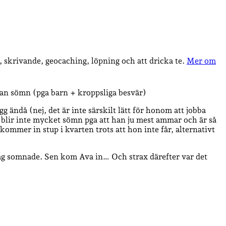
, skrivande, geocaching, löpning och att dricka te.
Mer om
utan sömn (pga barn + kroppsliga besvär)
g ändå (nej, det är inte särskilt lätt för honom att jobba
 blir inte mycket sömn pga att han ju mest ammar och är så
kommer in stup i kvarten trots att hon inte får, alternativt
t jag somnade. Sen kom Ava in… Och strax därefter var det