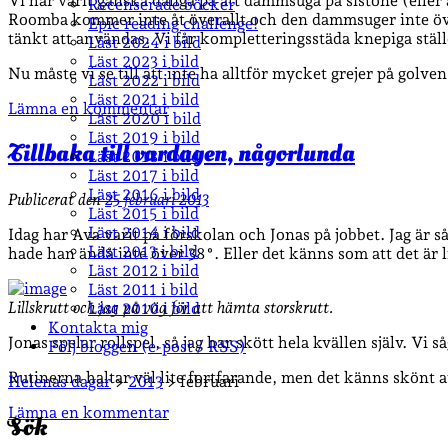
Vi har varit ganska dåliga på att dammsuga på sistone (eller 
Recenserade böcker
Roomba kommer inte åt överallt och den dammsuger inte övera
Epic reading challenge!
tänkt att användas. Vi får kompletteringsstäda knepiga ställ
Läst 2024 i bild
Läst 2023 i bild
Nu måste vi se till att inte ha alltför mycket grejer på g
Läst 2022 i bild
Läst 2021 i bild
Lämna en kommentar
Läst 2020 i bild
Läst 2019 i bild
Tillbaka till vardagen, någorlunda
Läst 2018 i bild
Läst 2017 i bild
Läst 2016 i bild
Publicerat den
25 februari 2013
Läst 2015 i bild
Läst 2014 i bild
Idag har Ava varit på förskolan och Jonas på jobbet. Jag är s
Läst 2013 i bild
hade han ändå inte över 38°. Eller det känns som att det är li
Läst 2012 i bild
Läst 2011 i bild
Lillskrutt och jag på väg för att hämta storskrutt.
Läst 2010 i bild
Kontakta mig
Jonas spelar rollspel, så jag har skött hela kvällen själv. Vi 
Följ bloggen (e-post / RSS)
Rutinerna haltar väl lite fortfarande, men det känns skönt a
Sidopanel
Helenas dagar
>
2013
>
februari
Lämna en kommentar
Sök