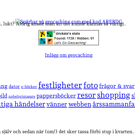
ns, lukt? Aldrig anade man att det kunde kännas så viktigt.
Inlägg om geocaching
festligheter
foto
ang
frågor & svar
dator
e-böcker
shopping
resor
s
pappersböcker
ild
nobelpristagare
ktiga händelser
årssammanfa
vänner
webben
a själv och sedan när (om!) det sker tassa förbi stup i kvarte