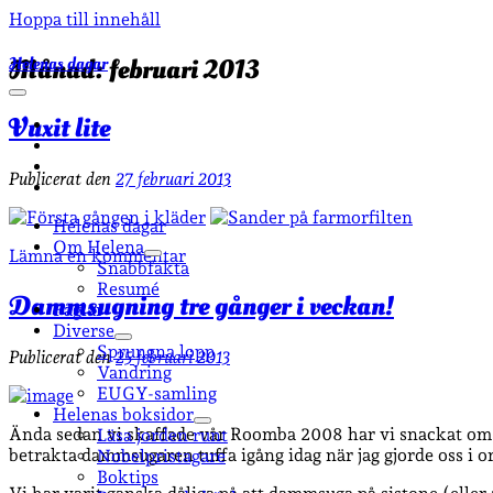
Hoppa till innehåll
Helenas dagar
Månad:
februari 2013
öppna
primär
Vuxit lite
facebook
meny
instagram
email-
Publicerat den
27 februari 2013
form
goodreads
Helenas dagar
Om Helena
Lämna en kommentar
öppna
Snabbfakta
undermeny
Resumé
Dammsugning tre gånger i veckan!
Fåglar
Diverse
öppna
Sprungna lopp
Publicerat den
25 februari 2013
undermeny
Vandring
EUGY-samling
Helenas boksidor
öppna
Ända sedan vi skaffade vår Roomba 2008 har vi snackat om a
Läsa jorden runt
undermeny
betrakta dammsugaren tuffa igång idag när jag gjorde oss i 
Nobelpristagare
Boktips