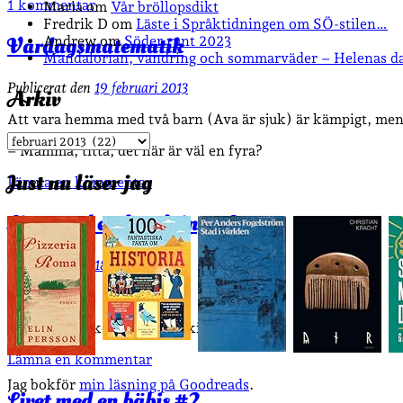
1 kommentar
Maria
om
Vår bröllopsdikt
Fredrik D
om
Läste i Språktidningen om SÖ-stilen…
Vardagsmatematik
Andrew
om
Söder runt 2023
Mandalorian, vandring och sommarväder – Helenas d
Publicerat den
19 februari 2013
Arkiv
Att vara hemma med två barn (Ava är sjuk) är kämpigt, men 
Arkiv
– Mamma, titta, det här är väl en fyra?
Just nu läser jag
Lämna en kommentar
Livet med en fyraåring #2
Publicerat den
18 februari 2013
Alla raksträckor blir så krokiga…
Lämna en kommentar
Jag bokför
min läsning på Goodreads
.
Livet med en bäbis #2