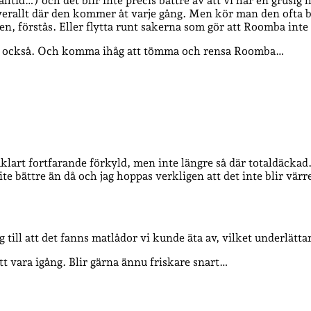
alltid…) och det blir inte precis bättre av att vi har en grus
llt där den kommer åt varje gång. Men kör man den ofta blir 
en, förstås. Eller flytta runt sakerna som gör att Roomba int
olven också. Och komma ihåg att tömma och rensa Roomba…
åklart fortfarande förkyld, men inte längre så där totaldäckad.
te bättre än då och jag hoppas verkligen att det inte blir värr
såg till att det fanns matlådor vi kunde äta av, vilket underlät
tt vara igång. Blir gärna ännu friskare snart…