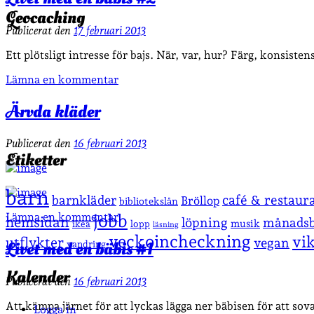
Geocaching
Publicerat den
17 februari 2013
Ett plötsligt intresse för bajs. När, var, hur? Färg, konsiste
Lämna en kommentar
Ärvda kläder
Publicerat den
16 februari 2013
Etiketter
barn
café & restaur
barnkläder
Bröllop
bibliotekslån
Lämna en kommentar
jobb
hemsidan
löpning
månadsb
musik
lopp
ikea
läsning
veckoincheckning
vi
utflykter
vegan
Livet med en bäbis #1
vandring
Kalender
Publicerat den
16 februari 2013
Att kämpa järnet för att lyckas lägga ner bäbisen för att sov
Logga in