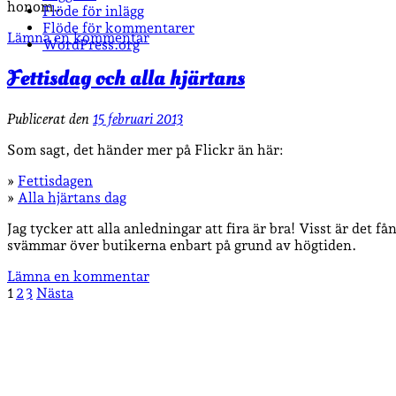
honom…
Flöde för inlägg
Flöde för kommentarer
Lämna en kommentar
WordPress.org
Fettisdag och alla hjärtans
Publicerat den
15 februari 2013
Som sagt, det händer mer på Flickr än här:
»
Fettisdagen
»
Alla hjärtans dag
Jag tycker att alla anledningar att fira är bra! Visst är det
svämmar över butikerna enbart på grund av högtiden.
Lämna en kommentar
Sidnumrering
1
2
3
Nästa
för
inlägg