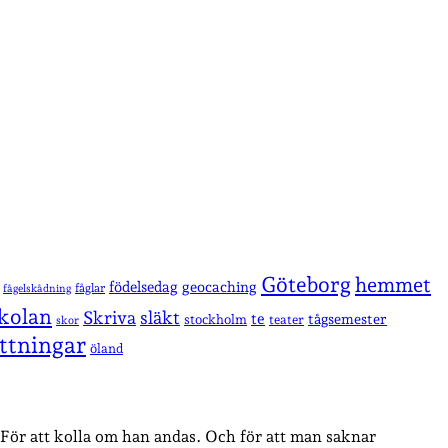
Göteborg
hemmet
födelsedag
geocaching
fåglar
fågelskådning
kolan
Skriva
släkt
te
stockholm
tågsemester
teater
skor
ttningar
öland
n. För att kolla om han andas. Och för att man saknar