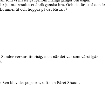
ig hall som vi måste gå igenom många gånger om dagen.
ju totalresultatet ändå ganska bra. Och det är ju så den är
e kommer åt och hoppas på det bästa. :)
 Sander verkar lite risig, men när det var som värst igår
e.
tar. Sen blev det popcorn, saft och Fåret Shaun.