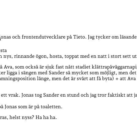
 Jonas och frontendutvecklare på Tieto. Jag tycker om läsande
a
sta
 nys, rinnande ögon, hosta, toppat med en natt i stort sett 
å Ava, som också är sjuk fast nått stadiet klättrapåväggarnapig
ker ligga i sängen med Sander så mycket som möjligt, men det
 amningsposition länge, men det är svårt att få byta) + att Ava 
 ett vrak. Jonas tog Sander en stund och jag tror faktiskt at
å Jonas som är på toaletten.
ras, helst nyss? Ha ha ha.