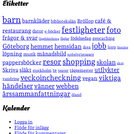
Etiketter
barn
café &
barnkläder
Bröllop
bibliotekslån
festligheter
foto
restaurang
dator
e-böcker
frågor & svar
födelsedag
geocaching
fåglar
fågelskådning
jobb
Göteborg
hemmet
hemsidan
lopp
ikea
läsning
löpning
månadsbild
musik
nobelpristagare
shopping
resor
skolan
pappersböcker
skor
utflykter
Skriva
släkt
te
stockholm
tågsemester
teater
veckoincheckning
viktiga
vegan
vandring
händelser
vänner
webben
årssammanfattningar
öland
Kalender
Logga in
Flöde för inlägg
Flöde för kommentarer