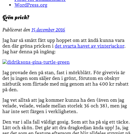
WordPress.org
Grön prick?
Publicerat den
15 december 2016
Jag har så smått fått upp hoppet om att ändå kunna vara
den där gröna pricken i
det svarta havet av vinterjackor
.
Jag har denna på ingång:
Jag provade den på stan, fast i mörkblått. För givetvis är
det ju ingen som säljer den i grönt, förutom en obskyr
nätbutik som flirtade med mig genom att ha 400 kr rabatt
på den.
Jag vet alltså att jag kommer kunna ha den (även om jag
velade, velade, velade mellan storlek 36 och 38), men jag
har inte sett färgen i verkligheten.
Den var i alla fall väldigt gosig. Som att ha på sig ett täcke.
Lätt och skön. Det går att dra dragkedjan ända upp! Ja, jag
ser det som en feature eftersom det blir alldeles strypigt på