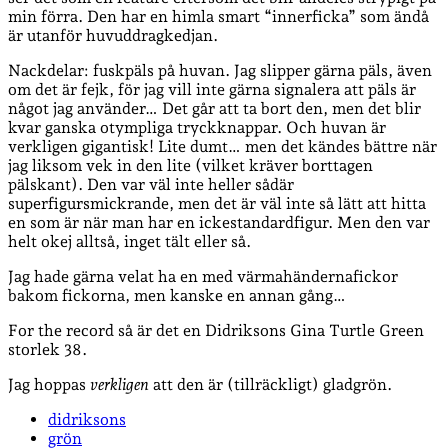
min förra. Den har en himla smart “innerficka” som ändå
är utanför huvuddragkedjan.
Nackdelar: fuskpäls på huvan. Jag slipper gärna päls, även
om det är fejk, för jag vill inte gärna signalera att päls är
något jag använder… Det går att ta bort den, men det blir
kvar ganska otympliga tryckknappar. Och huvan är
verkligen gigantisk! Lite dumt… men det kändes bättre när
jag liksom vek in den lite (vilket kräver borttagen
pälskant). Den var väl inte heller sådär
superfigursmickrande, men det är väl inte så lätt att hitta
en som är när man har en ickestandardfigur. Men den var
helt okej alltså, inget tält eller så.
Jag hade gärna velat ha en med värmahändernafickor
bakom fickorna, men kanske en annan gång…
For the record så är det en Didriksons Gina Turtle Green
storlek 38.
Jag hoppas
verkligen
att den är (tillräckligt) gladgrön.
didriksons
grön