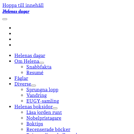
Hoppa till innehåll
Helenas dagar
öppna
primär
facebook
meny
instagram
email-
form
goodreads
Helenas dagar
Om Helena
öppna
Snabbfakta
undermeny
Resumé
Fåglar
Diverse
öppna
Sprungna lopp
undermeny
Vandring
EUGY-samling
Helenas boksidor
öppna
Läsa jorden runt
undermeny
Nobelpristagare
Boktips
Recenserade böcker