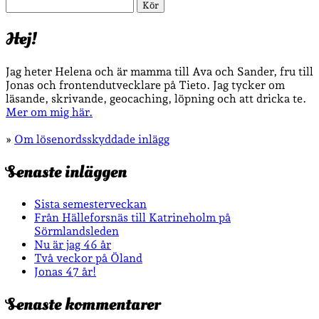
Sök
Hej!
Jag heter Helena och är mamma till Ava och Sander, fru till
Jonas och frontendutvecklare på Tieto. Jag tycker om
läsande, skrivande, geocaching, löpning och att dricka te.
Mer om mig här.
»
Om lösenordsskyddade inlägg
Senaste inläggen
Sista semesterveckan
Från Hälleforsnäs till Katrineholm på
Sörmlandsleden
Nu är jag 46 år
Två veckor på Öland
Jonas 47 år!
Senaste kommentarer