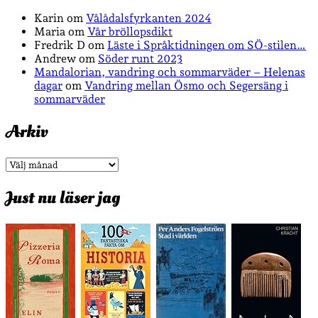
Karin
om
Vålådalsfyrkanten 2024
Maria
om
Vår bröllopsdikt
Fredrik D
om
Läste i Språktidningen om SÖ-stilen…
Andrew
om
Söder runt 2023
Mandalorian, vandring och sommarväder – Helenas
dagar
om
Vandring mellan Ösmo och Segersäng i
sommarväder
Arkiv
Arkiv
Just nu läser jag